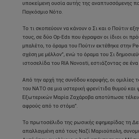
υποκείμενη ουσία αυτής της αναπτυσσόμενης πα
Παγκόσμιο Νότο.
Το τι σκοπεύουν να κάνουν ο Σι και ο Πούτιν ε
τους, σε δύο Op-Eds που έγραψαν οι ίδιοι οι π
μπαλέτο, το όραμα του Πούτιν εκτέθηκε στην Peop
σχέση με μέλλον”, ενώ το όραμα του Σι δημοσιε
ιστοσελίδα του RIA Novosti, εστιάζοντας σε έν
Από την αρχή της συνόδου κορυφής, οι ομιλίες 
του ΝΑΤΟ σε μια υστερική φρενίτιδα θυμού και
Εξωτερικών Μαρία Ζαχάροβα αποτύπωσε τέλεια 
αφρούς από το στόμα”.
Το πρωτοσέλιδο της ρωσικής εφημερίδας τη Δευ
απαλλαγμένη από τους Ναζί Μαριούπολη, συνομιλ