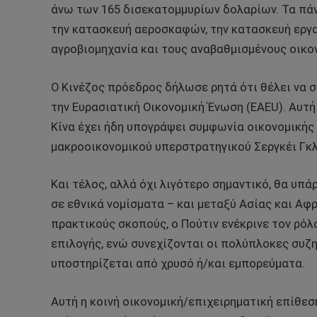
άνω των 165 δισεκατομμυρίων δολαρίων. Τα πάν
την κατασκευή αεροσκαφών, την κατασκευή εργα
αγροβιομηχανία και τους αναβαθμισμένους οικο
Ο Κινέζος πρόεδρος δήλωσε ρητά ότι θέλει να 
την Ευρασιατική Οικονομική Ένωση (EAEU). Αυτή 
Κίνα έχει ήδη υπογράψει συμφωνία οικονομικής 
μακροοικονομικού υπερστρατηγικού Σεργκέι Γκ
Και τέλος, αλλά όχι λιγότερο σημαντικό, θα υπ
σε εθνικά νομίσματα – και μεταξύ Ασίας και Αφρ
πρακτικούς σκοπούς, ο Πούτιν ενέκρινε τον ρόλ
επιλογής, ενώ συνεχίζονται οι πολύπλοκες συζη
υποστηρίζεται από χρυσό ή/και εμπορεύματα.
Αυτή η κοινή οικονομική/επιχειρηματική επίθεσ