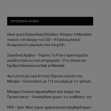
ΠΡΟΣΦΑΤΑ ΑΡΘΡΑ
Ηλεκτρική διασύνδεση Ελλάδας–Κύπρου: Η Meridiam
παίρνει τον έλεγχο του GSI – Η Γαλλία μπαίνει
δυναμικά στο γεωπολιτικό παιχνίδι
Σαουδική Αραβία – Υεμένη: Το Ριάντ προετοιμάζει
μεγάλη στρατιωτική επιχείρηση – Στο επίκεντρο
Ερυθρά Θάλασσα και Bab al-Mandab
Φωτιά στη Δυτική Αττική: Πύρινος κλοιός στα
Μέγαρα – Εκκενώσεις με 112 και μάχη με τις φλόγες
Μέγαρα: Γυναίκα παρασύρθηκε από συρμό του
Προαστιακού – Ανασύρθηκε χωρίς τις αισθήσεις της
ΗΠΑ – Ιράν: Νέος γύρος αμερικανικών βομβαρδισμών