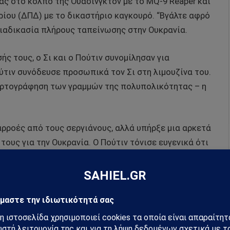
χας στο κόλπο της Ουάσινγκτον με το MQ-9 Reaper και
ίου (ΔΠΔ) με το δικαστήριο καγκουρό. “Βγάλτε αφρό
διαδικασία πλήρους ταπείνωσης στην Ουκρανία.
ς τους, ο Σι και ο Πούτιν συνομίλησαν για
ύτιν συνόδευσε προσωπικά τον Σι στη λιμουζίνα του.
χαρτογράφηση των γραμμών της πολυπολικότητας – η
αρροές από τους σεργιάνους, αλλά υπήρξε μια αρκετά
τους για την Ουκρανία. Ο Πούτιν τόνισε ευγενικά ότι
 σχέδιο 12 σημείων του Πεκίνου για την επίλυση της
από την Ουάσιγκτον. Αλλά η ρωσική θέση παραμένει
α της Ουκρανίας και κατοχύρωση των νέων
πέκλεισε πλήρως τον ρόλο των ΗΠΑ, του Ηνωμένου