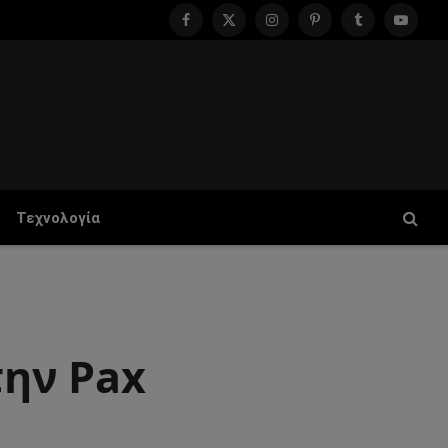
Facebook
X
Instagram
Pinterest
Tumblr
YouTu
(Twitter)
Τεχνολογία
την Pax