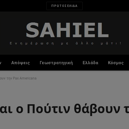
ΠΡΩΤΟΣΕΛΙΔΑ
ν
Απόψεις
Γεωστρατηγική
Ελλάδα
Κόσμος
βουν την Pax Americana
και ο Πούτιν θάβουν 