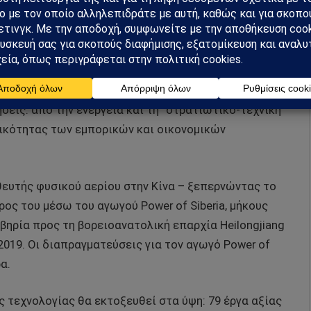
μελλοντικές διαπραγματεύσεις για την Ουκρανία: δεν
σεις: από την ενέργεια και τη “στρατιωτικο-τεχνική”
τικότητας των εμπορικών και οικονομικών
ευτής φυσικού αερίου στην Κίνα – ξεπερνώντας το
ρος του μέσω του αγωγού Power of Siberia, μήκους
ιβηρία προς τη βορειοανατολική επαρχία Heilongjiang
2019. Οι διαπραγματεύσεις για τον αγωγό Power of
α.
 τεχνολογίας θα εκτοξευθεί στα ύψη: 79 έργα αξίας