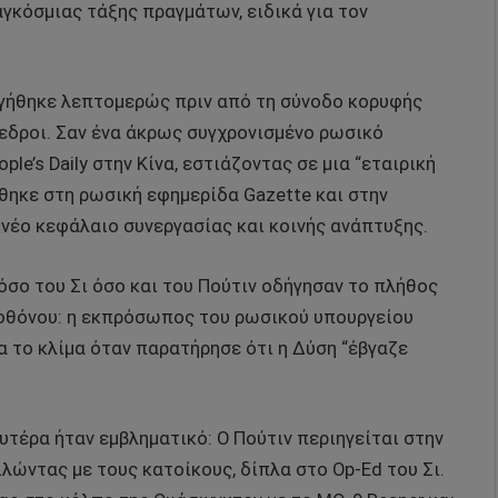
γκόσμιας τάξης πραγμάτων, ειδικά για τον
ξηγήθηκε λεπτομερώς πριν από τη σύνοδο κορυφής
ρόεδροι. Σαν ένα άκρως συγχρονισμένο ρωσικό
le’s Daily στην Κίνα, εστιάζοντας σε μια “εταιρική
ύθηκε στη ρωσική εφημερίδα Gazette και στην
α νέο κεφάλαιο συνεργασίας και κοινής ανάπτυξης.
τόσο του Σι όσο και του Πούτιν οδήγησαν το πλήθος
 φθόνου: η εκπρόσωπος του ρωσικού υπουργείου
το κλίμα όταν παρατήρησε ότι η Δύση “έβγαζε
τέρα ήταν εμβληματικό: Ο Πούτιν περιηγείται στην
ώντας με τους κατοίκους, δίπλα στο Op-Ed του Σι.