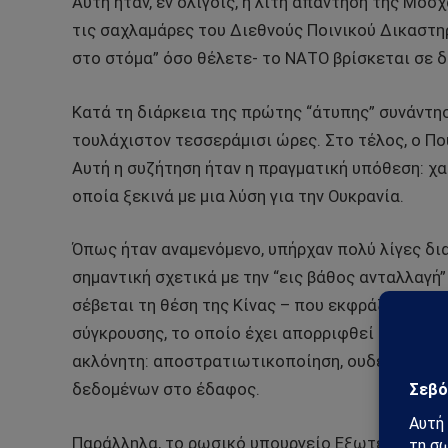
Αυτή ήταν, εν ολίγοις, η λιτή απάντηση της Μόσ
τις σαχλαμάρες του Διεθνούς Ποινικού Δικαστηρ
στο στόμα” όσο θέλετε- το ΝΑΤΟ βρίσκεται σε 
Κατά τη διάρκεια της πρώτης “άτυπης” συνάντησή
τουλάχιστον τεσσεράμισι ώρες. Στο τέλος, ο Πο
Αυτή η συζήτηση ήταν η πραγματική υπόθεση: 
οποία ξεκινά με μια λύση για την Ουκρανία.
Όπως ήταν αναμενόμενο, υπήρχαν πολύ λίγες δι
σημαντική σχετικά με την “εις βάθος ανταλλαγή” 
σέβεται τη θέση της Κίνας – που εκφράζεται στο
σύγκρουσης, το οποίο έχει απορριφθεί πλήρως 
ακλόνητη: αποστρατιωτικοποίηση, ουδετερότητ
δεδομένων στο έδαφος.
Παράλληλα, το ρωσικό υπουργείο Εξωτερικών α