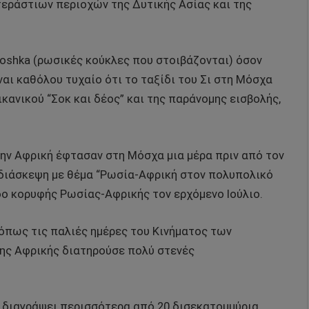
εράστιων περιοχών της Δυτικής Ασίας και της
yoshka (ρωσικές κούκλες που στοιβάζονται) όσον
αι καθόλου τυχαίο ότι το ταξίδι του Σι στη Μόσχα
κανικού “Σοκ και δέος” και της παράνομης εισβολής,
ην Αφρική έφτασαν στη Μόσχα μια μέρα πριν από τον
ή διάσκεψη με θέμα “Ρωσία-Αφρική στον πολυπολικό
δο κορυφής Ρωσίας-Αφρικής τον ερχόμενο Ιούλιο.
όπως τις παλιές ημέρες του Κινήματος των
ης Αφρικής διατηρούσε πολύ στενές
α διαγράψει περισσότερα από 20 δισεκατομμύρια