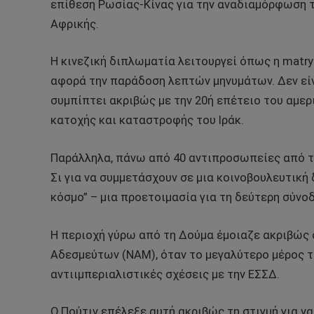
επίθεση Ρωσίας-Κίνας για την αναδιαμόρφωση τ
Αφρικής.
Η κινεζική διπλωματία λειτουργεί όπως η matr
αφορά την παράδοση λεπτών μηνυμάτων. Δεν είν
συμπίπτει ακριβώς με την 20ή επέτειο του αμερι
κατοχής και καταστροφής του Ιράκ.
Παράλληλα, πάνω από 40 αντιπροσωπείες από τ
Σι για να συμμετάσχουν σε μια κοινοβουλευτικ
κόσμο” – μια προετοιμασία για τη δεύτερη σύνο
Η περιοχή γύρω από τη Δούμα έμοιαζε ακριβώς 
Αδεσμεύτων (NAM), όταν το μεγαλύτερο μέρος τ
αντιιμπεριαλιστικές σχέσεις με την ΕΣΣΔ.
Ο Πούτιν επέλεξε αυτή ακριβώς τη στιγμή για ν