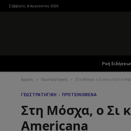
Σάββατο, 8 Αυγούστου 2026
Ροή Ειδήσεω
»
»
Αρχική
Γεωστρατηγική
Στη Μόσχα, ο Σι και ο Πούτιν θά
ΓΕΩΣΤΡΑΤΗΓΙΚΉ
ΠΡΟΤΕΙΝΌΜΕΝΑ
Στη Μόσχα, ο Σι 
Americana