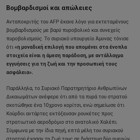
Βομβαρδισμοί και απώλειες
Ανταποκριτής του
AFP
έκανε λόγο για εκτεταμένους
βομβαρδισμούς με βαρύ πυροβολικό και συνεχείς
πυροβολισμούς. Το συριακό υπουργείο Άμυνας τόνισε
ότι
«η μοναδική επιλογή που απομένει στα ένοπλα
στοιχεία είναι η άμεση παράδοση, με αντάλλαγμα
εγγυήσεις για τη ζωή και την προσωπική τους
ασφάλεια».
Παράλληλα, το
Συριακό Παρατηρητήριο Ανθρωπίνων
Δικαιωμάτων
ανέφερε ότι από τα πυρά του στρατού
σκοτώθηκε ένα 10χρονο κορίτσι, ενώ σημείωσε ότι
Κούρδοι αντάρτες εκτόξευσαν ρουκέτες προς
στρατιωτικό αεροδρόμιο στο ανατολικό Χαλέπι.
Σύμφωνα με την ίδια πηγή, επτά μέλη του συριακού
στρατού έχασαν τη ζωή τους σε διάστημα δύο ημερών.