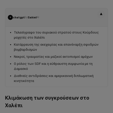
▾
chatgpt
by
Sahiel
AI
✦
Τελεσίγραφο του συριακού στρατού στους Κούρδους
μαχητές στο Χαλέπι
Κατάρρευση της εκεχειρίας και επανέναρξη σφοδρών
βομβαρδισμών
Νεκροί, τραυματίες και μαζικοί εκτοπισμοί αμάχων
Ο ρόλος των SDF και η εύθραυστη συμφωνία με τη
Δαμασκό
Διεθνείς αντιδράσεις και αμερικανική διπλωματική
κινητικότητα
Κλιμάκωση των συγκρούσεων στο
Χαλέπι