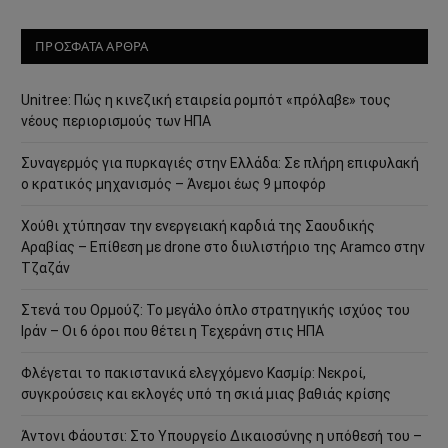
ΠΡΟΣΦΑΤΑ ΑΡΘΡΑ
Unitree: Πώς η κινεζική εταιρεία ρομπότ «πρόλαβε» τους
νέους περιορισμούς των ΗΠΑ
Συναγερμός για πυρκαγιές στην Ελλάδα: Σε πλήρη επιφυλακή
ο κρατικός μηχανισμός – Άνεμοι έως 9 μποφόρ
Χούθι χτύπησαν την ενεργειακή καρδιά της Σαουδικής
Αραβίας – Επίθεση με drone στο διυλιστήριο της Aramco στην
Τζαζάν
Στενά του Ορμούζ: Το μεγάλο όπλο στρατηγικής ισχύος του
Ιράν – Οι 6 όροι που θέτει η Τεχεράνη στις ΗΠΑ
Φλέγεται το πακιστανικά ελεγχόμενο Κασμίρ: Νεκροί,
συγκρούσεις και εκλογές υπό τη σκιά μιας βαθιάς κρίσης
Άντονι Φάουτσι: Στο Υπουργείο Δικαιοσύνης η υπόθεσή του –