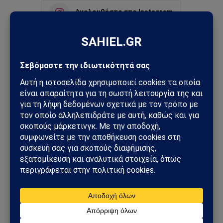
Ακολουθήστε στο Instagram
Ακολουθήστε στο YouTube
Facebook
Twitter
Pinterest
Tumblr
Sahiel Newsroom
Facebook
X
Pinterest
Instagram
Tumblr
(Twitter)
Το Sahiel.gr είναι ανεξάρτητη ψηφιακή πύλη ενημέρωσης
και ανάλυσης με έμφαση στη γεωπολιτική, τη διεθνή
ασφάλεια, τα εθνικά ζητήματα και τις διεθνείς εξελίξεις
που επηρεάζουν την Ελλάδα και τον ευρύτερο ελληνισμό.