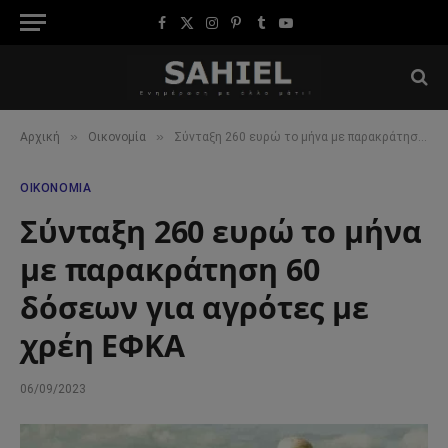
Facebook
X
Instagram
Pinterest
Tumblr
YouTube
(Twitter)
»
»
Αρχική
Οικονομία
Σύνταξη 260 ευρώ το μήνα με παρακράτηση 60 δόσεων για αγρότες με χρέη ΕΦΚΑ
ΟΙΚΟΝΟΜΊΑ
Σύνταξη 260 ευρώ το μήνα
με παρακράτηση 60
δόσεων για αγρότες με
χρέη ΕΦΚΑ
06/09/2023