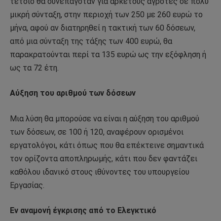
τέτοιο θα συνεπαγόταν για αρκετούς αγρότες σε πολύ
µικρή σύνταξη, στην περιοχή των 250 µε 260 ευρώ το
µήνα, αφού αν διατηρηθεί η τακτική των 60 δόσεων,
από µια σύνταξη της τάξης των 400 ευρώ, θα
παρακρατούνται περί τα 135 ευρώ ως την εξόφληση ή
ως τα 72 έτη.
Αύξηση του αριθµού των δόσεων
Μια λύση θα µπορούσε να είναι η αύξηση του αριθµού
των δόσεων, σε 100 ή 120, αναφέρουν ορισµένοι
εργατολόγοι, κάτι όπως που θα επέκτεινε σηµαντικά
τον ορίζοντα αποπληρωµής, κάτι που δεν φαντάζει
καθόλου ιδανικό στους ιθύνοντες του υπουργείου
Εργασίας.
Εν αναµονή έγκρισης από το Ελεγκτικό