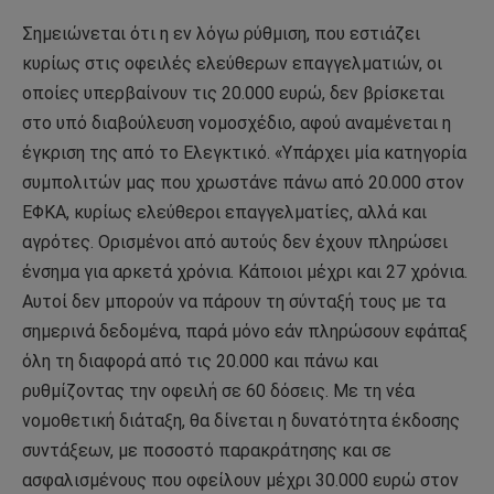
Σηµειώνεται ότι η εν λόγω ρύθµιση, που εστιάζει
κυρίως στις οφειλές ελεύθερων επαγγελµατιών, οι
οποίες υπερβαίνουν τις 20.000 ευρώ, δεν βρίσκεται
στο υπό διαβούλευση νοµοσχέδιο, αφού αναµένεται η
έγκριση της από το Ελεγκτικό. «Υπάρχει µία κατηγορία
συµπολιτών µας που χρωστάνε πάνω από 20.000 στον
ΕΦΚΑ, κυρίως ελεύθεροι επαγγελµατίες, αλλά και
αγρότες. Ορισµένοι από αυτούς δεν έχουν πληρώσει
ένσηµα για αρκετά χρόνια. Κάποιοι µέχρι και 27 χρόνια.
Αυτοί δεν µπορούν να πάρουν τη σύνταξή τους µε τα
σηµερινά δεδοµένα, παρά µόνο εάν πληρώσουν εφάπαξ
όλη τη διαφορά από τις 20.000 και πάνω και
ρυθµίζοντας την οφειλή σε 60 δόσεις. Με τη νέα
νοµοθετική διάταξη, θα δίνεται η δυνατότητα έκδοσης
συντάξεων, µε ποσοστό παρακράτησης και σε
ασφαλισµένους που οφείλουν µέχρι 30.000 ευρώ στον