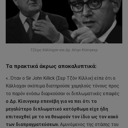
Τζέιμς Κάλλαχαν και Δρ. Χένρι Κίσινγκερ
Τα πρακτικά άκρως αποκαλυπτικά:
«…Όταν ο Sir John Killick (Σερ Τζόν Κίλλικ) είπε ότι ο
Κάλλαχαν σκόπιμα διατηρούσε χαμηλούς τόνους προς
το παρόν ενόσω διαρκούσαν οι διπλωματικές επαφές
ο Δρ. Κίσινγκερ επενέβη για να πει ότι το
μεγαλύτερο διπλωματικό κατόρθωμα είχε ήδη
επιτευχθεί με το να θεωρούν τον ίδιο ως τον κακό
των διαπραγματεύσεων.
Αμυνόμενος της στάσης του