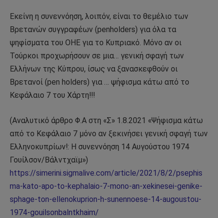
Εκείνη η συνεννόηση, λοιπόν, είναι το θεμέλιο των
Βρετανών συγγραφέων (penholders) για όλα τα
ψηφίσματα του ΟΗΕ για το Κυπριακό. Μόνο αν οι
Τούρκοι προχωρήσουν σε μια… γενική σφαγή των
Ελλήνων της Κύπρου, ίσως να ξανασκεφθούν οι
Βρετανοί (pen holders) για … ψήφισμα κάτω από το
Κεφάλαιο 7 του Χάρτη!!!
(Αναλυτικό άρθρο Φ.Α στη «Σ» 1.8.2021 «Ψήφισμα κάτω
από το Κεφάλαιο 7 μόνο αν ξεκινήσει γενική σφαγή των
Ελληνοκυπρίων!: H συνεννόηση 14 Αυγούστου 1974
Γουίλσον/Βάλντχαϊμ»)
https://simerini.sigmalive.com/article/2021/8/2/psephis
ma-kato-apo-to-kephalaio-7-mono-an-xekinesei-genike-
sphage-ton-ellenokuprion-h-sunennoese-14-augoustou-
1974-gouilsonbalntkhaim/