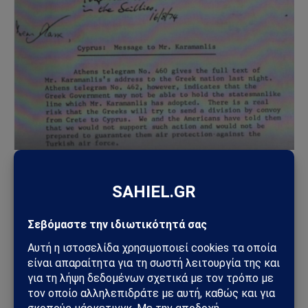
Η αρνητική απάντηση προς Κ. Καραμανλή
Και αυτό με την ‘σύμφωνη γνώμη’ του
Αρχιεπισκόπου Μακαρίου;
΄Όμως, μια άλλη ενδιαφέρουσα παράμετρος στην οποία
βάσισε επιτήδεια την άρνηση των ο Κάλλαχαν βρέθηκε
σε ένα αμερικανικό έγγραφο. Και εδώ φαίνεται και η