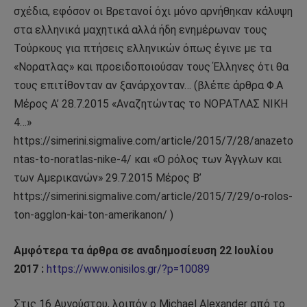
σχέδια, εφόσον οι Βρετανοί όχι μόνο αρνήθηκαν κάλυψη
στα ελληνικά μαχητικά αλλά ήδη ενημέρωναν τους
Τούρκους για πτήσεις ελληνικών όπως έγινε με τα
«Νορατλας» και προειδοποιούσαν τους Έλληνες ότι θα
τους επιτίθονταν αν ξανάρχονταν… (βλέπε άρθρα Φ.Α
Μέρος Α’ 28.7.2015 «Αναζητώντας το ΝΟΡΑΤΛΑΣ ΝΙΚΗ
4…»
https://simerini.sigmalive.com/article/2015/7/28/anazeto
ntas-to-noratlas-nike-4/ και «Ο ρόλος των Άγγλων και
των Αμερικανών» 29.7.2015 Μέρος Β’
https://simerini.sigmalive.com/article/2015/7/29/o-rolos-
ton-agglon-kai-ton-amerikanon/ )
Αμφότερα τα άρθρα σε αναδημοσίευση 22 Ιουλίου
2017 :
https://www.onisilos.gr/?p=10089
Στις 16 Αυγούστου, λοιπόν ο Michael Alexander από το