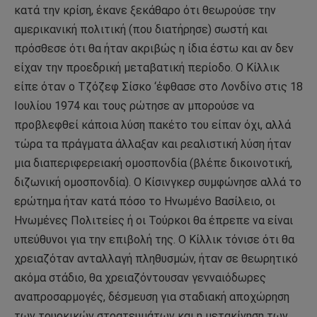
κατά την κρίση, έκανε ξεκάθαρο ότι θεωρούσε την
αμερικανική πολιτική (που διατήρησε) σωστή και
πρόσθεσε ότι θα ήταν ακριβώς η ίδια έστω και αν δεν
είχαν την προεδρική μεταβατική περίοδο. Ο Κίλλικ
είπε όταν ο Τζόζεφ Σίσκο ‘έφθασε στο Λονδίνο στις 18
Ιουλίου 1974 και τους ρώτησε αν μπορούσε να
προβλεφθεί κάποια λύση πακέτο του είπαν όχι, αλλά
τώρα τα πράγματα άλλαξαν και ρεαλιστική λύση ήταν
μια διαπεριφερειακή ομοσπονδία (βλέπε δικοινοτική,
διζωνική ομοσπονδία). Ο Κίσινγκερ συμφώνησε αλλά το
ερώτημα ήταν κατά πόσο το Ηνωμένο Βασίλειο, οι
Ηνωμένες Πολιτείες ή οι Τούρκοι θα έπρεπε να είναι
υπεύθυνοι για την επιβολή της. Ο Κίλλικ τόνισε ότι θα
χρειαζόταν ανταλλαγή πληθυσμών, ήταν σε θεωρητικό
ακόμα στάδιο, θα χρειαζόντουσαν γενναιόδωρες
αναπροσαρμογές, δέσμευση για σταδιακή αποχώρηση
των τουρκικών στρατευμάτων και η μετακίνηση των