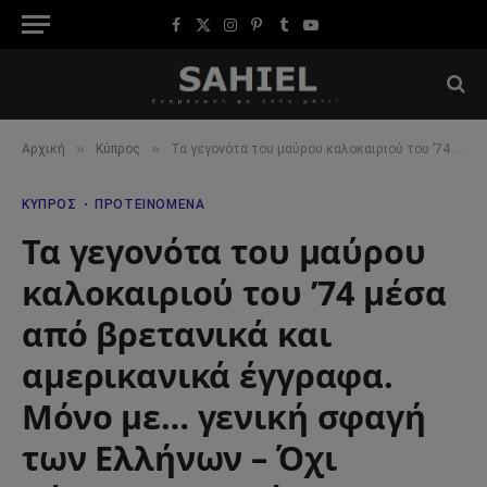
Facebook
X
Instagram
Pinterest
Tumblr
YouTube
(Twitter)
»
»
Αρχική
Κύπρος
Τα γεγονότα του μαύρου καλοκαιριού του ’74 μέσα από βρετανικά και αμερικανικά έγγραφα. Μόνο με… γενική σφαγή των Ελλήνων – Όχι Κάλλαχαν σε κάλυψη ελληνικών – Δεν διαψεύσθηκε ο Κίσινγκερ
ΚΎΠΡΟΣ
ΠΡΟΤΕΙΝΌΜΕΝΑ
Τα γεγονότα του μαύρου
καλοκαιριού του ’74 μέσα
από βρετανικά και
αμερικανικά έγγραφα.
Μόνο με… γενική σφαγή
των Ελλήνων – Όχι