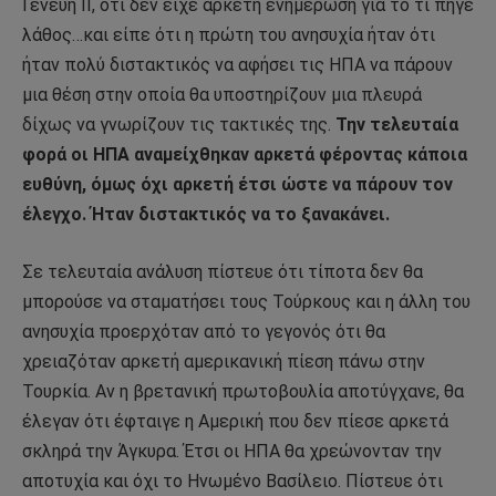
Γενεύη ΙΙ, ότι δεν είχε αρκετή ενημέρωση για το τι πήγε
λάθος…και είπε ότι η πρώτη του ανησυχία ήταν ότι
ήταν πολύ διστακτικός να αφήσει τις ΗΠΑ να πάρουν
μια θέση στην οποία θα υποστηρίζουν μια πλευρά
δίχως να γνωρίζουν τις τακτικές της.
Την τελευταία
φορά οι ΗΠΑ αναμείχθηκαν αρκετά φέροντας κάποια
ευθύνη, όμως όχι αρκετή έτσι ώστε να πάρουν τον
έλεγχο. Ήταν διστακτικός να το ξανακάνει.
Σε τελευταία ανάλυση πίστευε ότι τίποτα δεν θα
μπορούσε να σταματήσει τους Τούρκους και η άλλη του
ανησυχία προερχόταν από το γεγονός ότι θα
χρειαζόταν αρκετή αμερικανική πίεση πάνω στην
Τουρκία. Αν η βρετανική πρωτοβουλία αποτύγχανε, θα
έλεγαν ότι έφταιγε η Αμερική που δεν πίεσε αρκετά
σκληρά την Άγκυρα. Έτσι οι ΗΠΑ θα χρεώνονταν την
αποτυχία και όχι το Ηνωμένο Βασίλειο. Πίστευε ότι