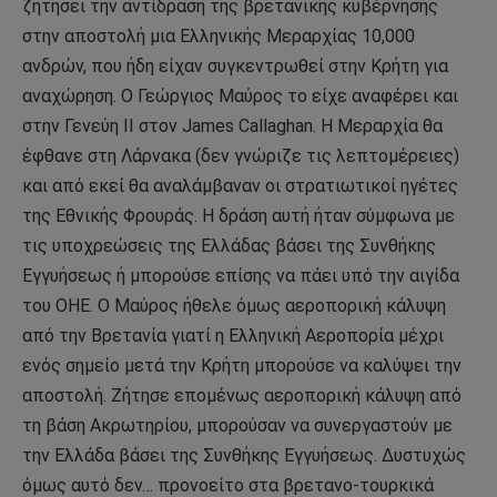
ζητήσει την αντίδραση της βρετανικής κυβέρνησης
στην αποστολή μια Ελληνικής Μεραρχίας 10,000
ανδρών, που ήδη είχαν συγκεντρωθεί στην Κρήτη για
αναχώρηση. Ο Γεώργιος Μαύρος το είχε αναφέρει και
στην Γενεύη ΙΙ στον James Callaghan. Η Μεραρχία θα
έφθανε στη Λάρνακα (δεν γνώριζε τις λεπτομέρειες)
και από εκεί θα αναλάμβαναν οι στρατιωτικοί ηγέτες
της Εθνικής Φρουράς. Η δράση αυτή ήταν σύμφωνα με
τις υποχρεώσεις της Ελλάδας βάσει της Συνθήκης
Εγγυήσεως ή μπορούσε επίσης να πάει υπό την αιγίδα
του ΟΗΕ. Ο Μαύρος ήθελε όμως αεροπορική κάλυψη
από την Βρετανία γιατί η Ελληνική Αεροπορία μέχρι
ενός σημείο μετά την Κρήτη μπορούσε να καλύψει την
αποστολή. Ζήτησε επομένως αεροπορική κάλυψη από
τη βάση Ακρωτηρίου, μπορούσαν να συνεργαστούν με
την Ελλάδα βάσει της Συνθήκης Εγγυήσεως. Δυστυχώς
όμως αυτό δεν… προνοείτο στα βρετανο-τουρκικά