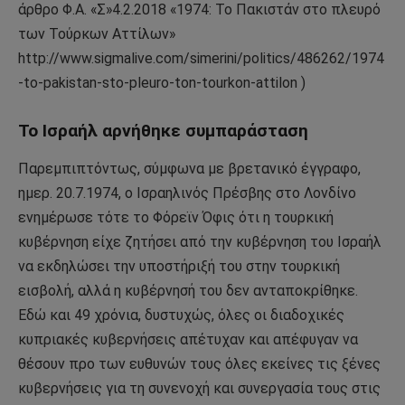
άρθρο Φ.Α. «Σ»4.2.2018 «1974: Το Πακιστάν στο πλευρό
των Τούρκων Αττίλων»
http://www.sigmalive.com/simerini/politics/486262/1974
-to-pakistan-sto-pleuro-ton-tourkon-attilon )
Το Ισραήλ αρνήθηκε συμπαράσταση
Παρεμπιπτόντως, σύμφωνα με βρετανικό έγγραφο,
ημερ. 20.7.1974, ο Ισραηλινός Πρέσβης στο Λονδίνο
ενημέρωσε τότε το Φόρεϊν Όφις ότι η τουρκική
κυβέρνηση είχε ζητήσει από την κυβέρνηση του Ισραήλ
να εκδηλώσει την υποστήριξή του στην τουρκική
εισβολή, αλλά η κυβέρνησή του δεν ανταποκρίθηκε.
Εδώ και 49 χρόνια, δυστυχώς, όλες οι διαδοχικές
κυπριακές κυβερνήσεις απέτυχαν και απέφυγαν να
θέσουν προ των ευθυνών τους όλες εκείνες τις ξένες
κυβερνήσεις για τη συνενοχή και συνεργασία τους στις