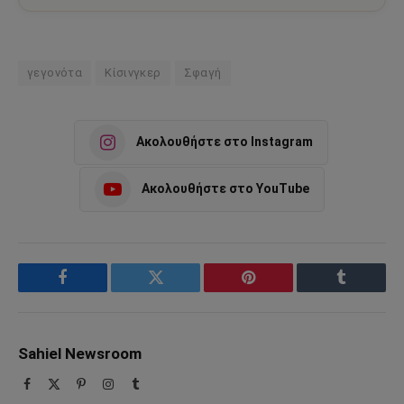
γεγονότα
Κίσινγκερ
Σφαγή
Ακολουθήστε στο Instagram
Ακολουθήστε στο YouTube
Facebook
Twitter
Pinterest
Tumblr
Sahiel Newsroom
Facebook
X
Pinterest
Instagram
Tumblr
(Twitter)