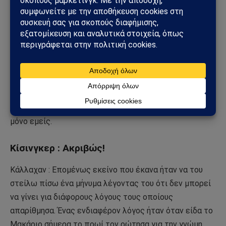
αξία μελέτης των Αμερικανών εγγράφων σε συνδυασμό
με τα αντίστοιχα βρετανικά. Σε τηλεφωνική συνομιλία
Κάλλαχαν/Κίσινγκερ στις 15 Αυγούστου
καταγράφτηκαν τα ακόλουθα:
«Κάλλαχαν : Στο θέμα… όσον αφορά τη ιστορία με το
Μαύρο ήταν— για την Μεραρχία— αεροπορική κάλυψη
για την Μεραρχία του –λυπάμαι που δεν εξηγηθήκαμε
σωστά με τον Arthur Hartman και δεν προσεγγίστηκες…
μόνο εμείς.
Κίσινγκερ : Ακριβώς!
Κάλλαχαν : Επομένως εκείνο που έκανα ήταν να του
στείλω πίσω ένα μήνυμα λέγοντας του ότι δεν μπορεί
να γίνει για διάφορους λόγους τους οποίους
απαρίθμησα. Ένας ενδιαφέρον λόγος ήταν όταν είδα το
Μακάριο σήμερα το πρωί τον ρώτησα για την γνώμη