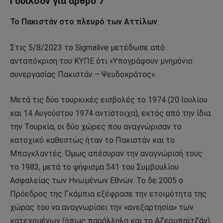
Γουίλσον για άρθρο 7
Το Πακιστάν στο πλευρό των Αττίλων
Στις 5/8/2023 το Sigmalive μετέδωσε από
ανταπόκριση του ΚΥΠΕ ότι «Υπογράφουν μνημόνιο
συνεργασίας Πακιστάν – Ψευδοκράτος».
Μετά τις δύο τουρκικές εισβολές το 1974 (20 Ιουλίου
και 14 Αυγούστου 1974 αντίστοιχα), εκτός από την ίδια
την Τουρκία, οι δύο χώρες που αναγνώρισαν το
κατοχικό καθεστώς ήταν το Πακιστάν και το
Μπαγκλαντές. Όμως απέσυραν την αναγνώρισή τους
το 1983, μετά το ψήφισμα 541 του Συμβουλίου
Ασφαλείας των Ηνωμένων Εθνών. Το δε 2005 ο
Πρόεδρος της Γκάμπια εξέφρασε την ετοιμότητα της
χώρας του να αναγνωρίσει την «ανεξαρτησία» των
κατεχομένων (όπως παράλληλα και το Αζερμπαϊτζάν),