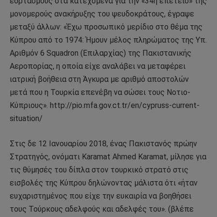
εορτασμούς στα κατεχόμενα για την «34η επέτειο» της
μονομερούς ανακήρυξης του ψευδοκράτους, έγραψε
μεταξύ άλλων: «Έχω προσωπικό μερίδιο στο θέμα της
Κύπρου από το 1974: Ήμουν μέλος πληρώματος της Υπ.
Αριθμόν 6 Squadron (Επιλαρχίας) της Πακιστανικής
Αεροπορίας, η οποία είχε αναλάβει να μεταφέρει
ιατρική βοήθεια στη Άγκυρα με αριθμό αποστολών
μετά που η Τουρκία επενέβη να σώσει τους Νοτιο-
Κύπριους». http://pio.mfa.gov.ct.tr/en/cypruss-current-
situation/
Στις δε 12 Ιανουαρίου 2018, ένας Πακιστανός πρώην
Στρατηγός, ονόματι Karamat Ahmed Karamat, μίλησε για
τις θύμησές του δίπλα στον τουρκικό στρατό στις
εισβολές της Κύπρου δηλώνοντας μάλιστα ότι «ήταν
ευχαριστημένος που είχε την ευκαιρία να βοηθήσει
τους Τούρκους αδελφούς και αδελφές του». (βλέπε