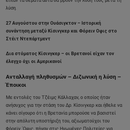
είπαν τα θέματα αυτά θα βρουν την λύση τους μετά τη
λύση.
27 Αυγούστου στην Ουάσιγκτον – Ιστορική
συνάντηση μεταξύ Κίσινγκερ και Φόρειν Οφις στο
Στέιτ Ντεπάρτμεντ
Δια στόματος Κίσινγκερ – οι Βρετανοί είχαν τον
έλεγχο όχι οι Αμερικανοί
Ανταλλαγή πληθυσμών – Διζωνική η λύση –
Έποικοι
Με εντολές του Τζέιμς Κάλλαχαν, ο οποίος ήταν
ανήσυχος για την στάση του Δρ. Κίσινγκερ και ήθελε να
κάνει σίγουρο ότι η Βρετανία μπορούσε να βασιστεί
στην απόλυτη υποστήριξη του, αξιωματούχοι του
Φόρεϊν ΄Οφις, πήγαν στις Ηνωμένες Πολιτείες για