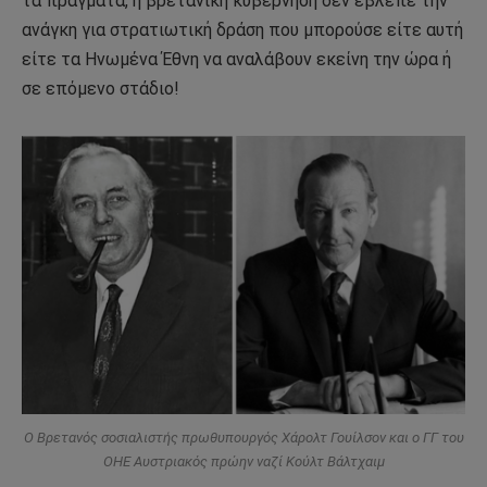
τα πράγματα, η βρετανική κυβέρνηση δεν έβλεπε την
ανάγκη για στρατιωτική δράση που μπορούσε είτε αυτή
είτε τα Ηνωμένα Έθνη να αναλάβουν εκείνη την ώρα ή
σε επόμενο στάδιο!
Ο Βρετανός σοσιαλιστής πρωθυπουργός Χάρολτ Γουίλσον και ο ΓΓ του
ΟΗΕ Αυστριακός πρώην ναζί Κούλτ Βάλτχαιμ