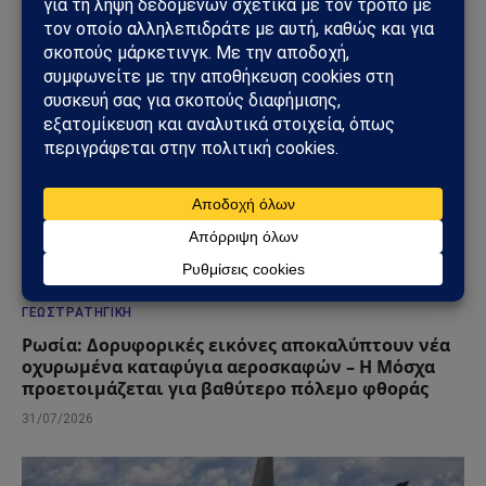
ΓΕΩΣΤΡΑΤΗΓΙΚΉ
Ρωσία: Δορυφορικές εικόνες αποκαλύπτουν νέα
οχυρωμένα καταφύγια αεροσκαφών – Η Μόσχα
προετοιμάζεται για βαθύτερο πόλεμο φθοράς
31/07/2026