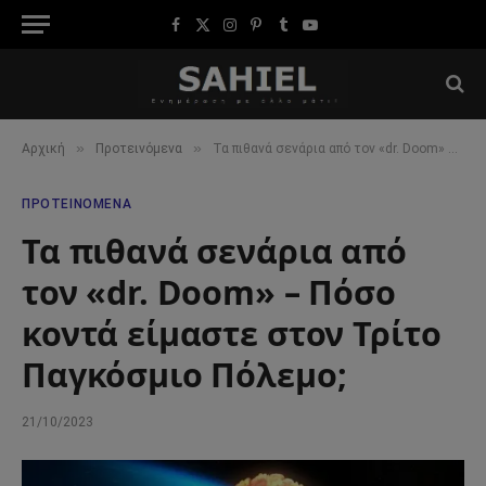
Facebook
X
Instagram
Pinterest
Tumblr
YouTube
(Twitter)
»
»
Αρχική
Προτεινόμενα
Τα πιθανά σενάρια από τον «dr. Doom» – Πόσο κοντά είμαστε στον Τρίτο Παγκόσμιο Πόλεμο;
ΠΡΟΤΕΙΝΌΜΕΝΑ
Τα πιθανά σενάρια από
τον «dr. Doom» – Πόσο
κοντά είμαστε στον Τρίτο
Παγκόσμιο Πόλεμο;
21/10/2023