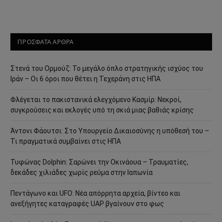
ΠΡΟΣΦΑΤΑ ΑΡΘΡΑ
Στενά του Ορμούζ: Το μεγάλο όπλο στρατηγικής ισχύος του
Ιράν – Οι 6 όροι που θέτει η Τεχεράνη στις ΗΠΑ
Φλέγεται το πακιστανικά ελεγχόμενο Κασμίρ: Νεκροί,
συγκρούσεις και εκλογές υπό τη σκιά μιας βαθιάς κρίσης
Άντονι Φάουτσι: Στο Υπουργείο Δικαιοσύνης η υπόθεσή του –
Τι πραγματικά συμβαίνει στις ΗΠΑ
Τυφώνας Dolphin: Σαρώνει την Οκινάουα – Τραυματίες,
δεκάδες χιλιάδες χωρίς ρεύμα στην Ιαπωνία
Πεντάγωνο και UFO: Νέα απόρρητα αρχεία, βίντεο και
ανεξήγητες καταγραφές UAP βγαίνουν στο φως