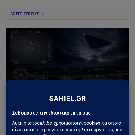
ΔΕΙΤΕ ΕΠΙΣΗΣ →
ΠΑΡΆΞΕΝΑ
Πεντάγωνο και UFO: Νέα απόρρητα αρχεία,
βίντεο και ανεξήγητες καταγραφές UAP βγαίνουν
στο φως
08/08/2026