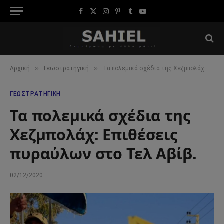
Facebook
X
Instagram
Pinterest
Tumblr
YouTube
(Twitter)
»
»
Αρχική
Γεωστρατηγική
Τα πολεμικά σχέδια της Χεζμπολάχ: Επιθέσεις πυραύλων στο Τελ Αβίβ.
ΓΕΩΣΤΡΑΤΗΓΙΚΉ
Τα πολεμικά σχέδια της
Χεζμπολάχ: Επιθέσεις
πυραύλων στο Τελ Αβίβ.
02/12/2020