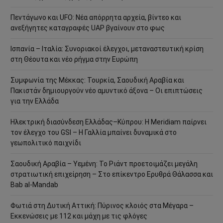
Πεντάγωνο και UFO: Νέα απόρρητα αρχεία, βίντεο και
ανεξήγητες καταγραφές UAP βγαίνουν στο φως
Ισπανία – Ιταλία: Συνοριακοί έλεγχοι, μεταναστευτική κρίση
στη Θέουτα και νέο ρήγμα στην Ευρώπη
Συμφωνία της Μέκκας: Τουρκία, Σαουδική Αραβία και
Πακιστάν δημιουργούν νέο αμυντικό άξονα – Οι επιπτώσεις
για την Ελλάδα
Ηλεκτρική διασύνδεση Ελλάδας–Κύπρου: Η Meridiam παίρνει
τον έλεγχο του GSI – Η Γαλλία μπαίνει δυναμικά στο
γεωπολιτικό παιχνίδι
Σαουδική Αραβία – Υεμένη: Το Ριάντ προετοιμάζει μεγάλη
στρατιωτική επιχείρηση – Στο επίκεντρο Ερυθρά Θάλασσα και
Bab al-Mandab
Φωτιά στη Δυτική Αττική: Πύρινος κλοιός στα Μέγαρα –
Εκκενώσεις με 112 και μάχη με τις φλόγες