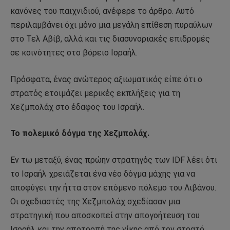
κανόνες του παιχνιδιού, ανέφερε το άρθρο. Αυτό
περιλαμβάνει όχι μόνο μια μεγάλη επίθεση πυραύλων
στο Τελ Αβίβ, αλλά και τις διασυνοριακές επιδρομές
σε κοινότητες στο βόρειο Ισραήλ.
Πρόσφατα, ένας ανώτερος αξιωματικός είπε ότι ο
στρατός ετοιμάζει μερικές εκπλήξεις για τη
Χεζμπολάχ στο έδαφος του Ισραήλ.
Το πολεμικό δόγμα της Χεζμπολάχ.
Εν τω μεταξύ, ένας πρώην στρατηγός των IDF λέει ότι
το Ισραήλ χρειάζεται ένα νέο δόγμα μάχης για να
αποφύγει την ήττα στον επόμενο πόλεμο του Λιβάνου.
Οι σχεδιαστές της Χεζμπολάχ σχεδίασαν μια
στρατηγική που αποσκοπεί στην απογοήτευση του
Ισραήλ και την αποτροπή της νίκης από τον στρατό,