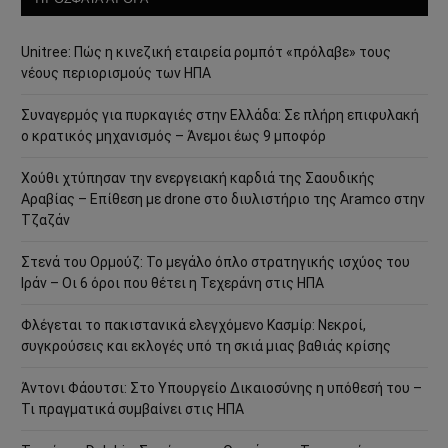
Unitree: Πώς η κινεζική εταιρεία ρομπότ «πρόλαβε» τους
νέους περιορισμούς των ΗΠΑ
Συναγερμός για πυρκαγιές στην Ελλάδα: Σε πλήρη επιφυλακή
ο κρατικός μηχανισμός – Άνεμοι έως 9 μποφόρ
Χούθι χτύπησαν την ενεργειακή καρδιά της Σαουδικής
Αραβίας – Επίθεση με drone στο διυλιστήριο της Aramco στην
Τζαζάν
Στενά του Ορμούζ: Το μεγάλο όπλο στρατηγικής ισχύος του
Ιράν – Οι 6 όροι που θέτει η Τεχεράνη στις ΗΠΑ
Φλέγεται το πακιστανικά ελεγχόμενο Κασμίρ: Νεκροί,
συγκρούσεις και εκλογές υπό τη σκιά μιας βαθιάς κρίσης
Άντονι Φάουτσι: Στο Υπουργείο Δικαιοσύνης η υπόθεσή του –
Τι πραγματικά συμβαίνει στις ΗΠΑ