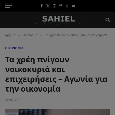
Facebook
X
Instagram
Pinterest
Tumblr
YouTube
(Twitter)
»
»
Αρχική
Οικονομία
Τα χρέη πνίγουν νοικοκυριά και επιχειρήσεις – Αγωνία για την οικονομία
ΟΙΚΟΝΟΜΊΑ
Τα χρέη πνίγουν
νοικοκυριά και
επιχειρήσεις – Αγωνία για
την οικονομία
28/02/2021