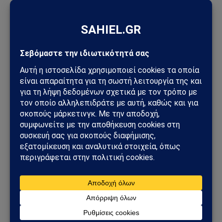
Ακολουθήστε στο Instagram
Ακολουθήστε στο YouTube
Facebook
Twitter
Pinterest
Tumblr
Sahiel Newsroom
Facebook
X
Pinterest
Instagram
Tumblr
(Twitter)
Το Sahiel.gr είναι ανεξάρτητη ψηφιακή πύλη ενημέρωσης
και ανάλυσης με έμφαση στη γεωπολιτική, τη διεθνή
ασφάλεια, τα εθνικά ζητήματα και τις διεθνείς εξελίξεις
που επηρεάζουν την Ελλάδα και τον ευρύτερο ελληνισμό.