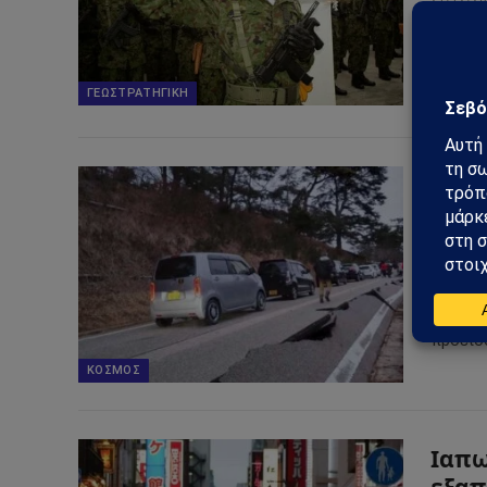
Το κατα
πληροφ
Βρετανί
ΓΕΩΣΤΡΑΤΗΓΙΚΉ
Συνα
πιθα
09/08/2
Μετά το
ακτή τη
προειδ
ΚΌΣΜΟΣ
Ιαπω