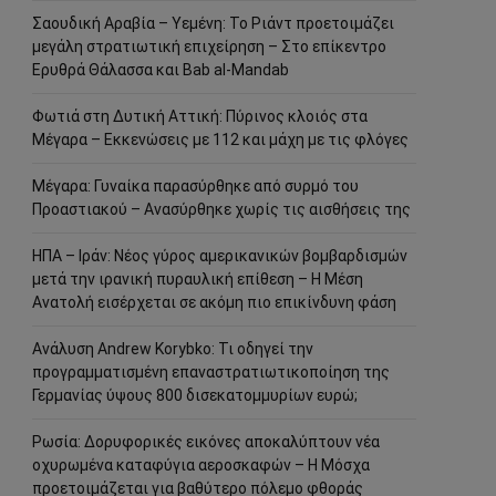
Σαουδική Αραβία – Υεμένη: Το Ριάντ προετοιμάζει
μεγάλη στρατιωτική επιχείρηση – Στο επίκεντρο
Ερυθρά Θάλασσα και Bab al-Mandab
Φωτιά στη Δυτική Αττική: Πύρινος κλοιός στα
Μέγαρα – Εκκενώσεις με 112 και μάχη με τις φλόγες
Μέγαρα: Γυναίκα παρασύρθηκε από συρμό του
Προαστιακού – Ανασύρθηκε χωρίς τις αισθήσεις της
ΗΠΑ – Ιράν: Νέος γύρος αμερικανικών βομβαρδισμών
μετά την ιρανική πυραυλική επίθεση – Η Μέση
Ανατολή εισέρχεται σε ακόμη πιο επικίνδυνη φάση
Ανάλυση Andrew Korybko: Τι οδηγεί την
προγραμματισμένη επαναστρατιωτικοποίηση της
Γερμανίας ύψους 800 δισεκατομμυρίων ευρώ;
Ρωσία: Δορυφορικές εικόνες αποκαλύπτουν νέα
οχυρωμένα καταφύγια αεροσκαφών – Η Μόσχα
προετοιμάζεται για βαθύτερο πόλεμο φθοράς