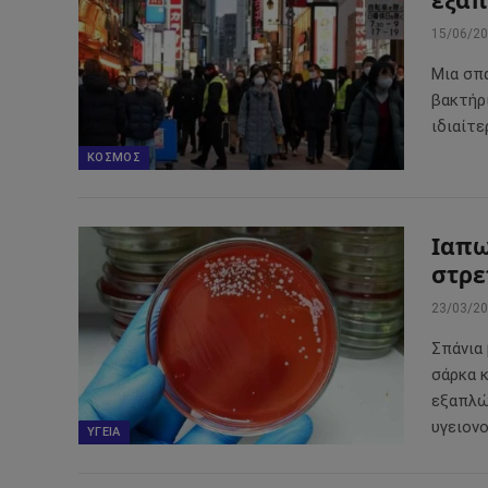
εξαπ
15/06/2
Μια σπ
βακτήρ
ιδιαίτε
ΚΌΣΜΟΣ
Ιαπω
στρε
23/03/2
Σπάνια
σάρκα 
εξαπλώ
υγειον
ΥΓΕΊΑ