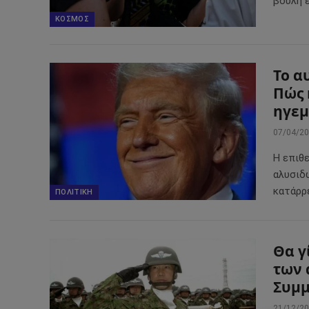
βουλή 
ΚΌΣΜΟΣ
Το α
Πώς 
ηγεμ
07/04/2
Η επιθ
αλυσιδ
κατάρρ
ΠΟΛΙΤΙΚΉ
Θα γ
των 
Συμμ
21/12/2