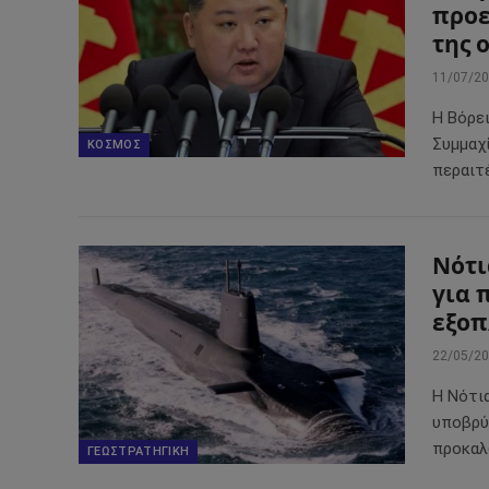
προε
της 
11/07/2
Η Βόρε
Συμμαχ
ΚΌΣΜΟΣ
περαιτ
Νότι
για 
εξοπ
22/05/2
Η Νότια
υποβρύχ
προκαλ
ΓΕΩΣΤΡΑΤΗΓΙΚΉ