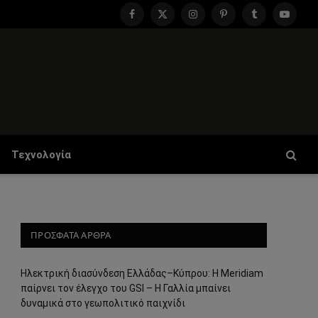
Facebook
X
Instagram
Pinterest
Tumblr
YouTu
(Twitter)
Τεχνολογία
ΠΡΟΣΦΑΤΑ ΑΡΘΡΑ
Ηλεκτρική διασύνδεση Ελλάδας–Κύπρου: Η Meridiam
παίρνει τον έλεγχο του GSI – Η Γαλλία μπαίνει
δυναμικά στο γεωπολιτικό παιχνίδι