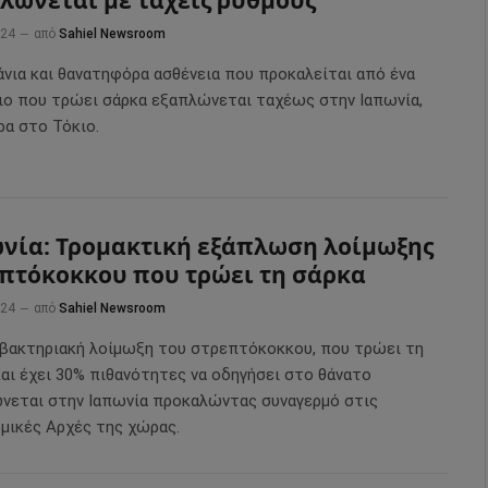
λώνεται με ταχείς ρυθμούς
024
από
Sahiel Newsroom
άνια και θανατηφόρα ασθένεια που προκαλείται από ένα
ιο που τρώει σάρκα εξαπλώνεται ταχέως στην Ιαπωνία,
ρα στο Τόκιο.
νία: Τρομακτική εξάπλωση λοίμωξης
πτόκοκκου που τρώει τη σάρκα
024
από
Sahiel Newsroom
 βακτηριακή λοίμωξη του στρεπτόκοκκου, που τρώει τη
και έχει 30% πιθανότητες να οδηγήσει στο θάνατο
νεται στην Ιαπωνία προκαλώντας συναγερμό στις
ομικές Αρχές της χώρας.