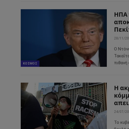
ΗΠΑ 
αποκ
Πεκί
28/11/2
Ο Ντόν
Τακαΐτσ
πιθανή
ΚΌΣΜΟΣ
Η ακ
κόμμ
απει
24/07/2
Το κυβ