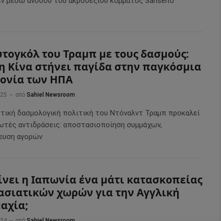
εν μέσω ανόδου του ακροδεξιού κόμματος Sanseito
υτογκόλ του Τραμπ με τους δασμούς:
η Κίνα στήνει παγίδα στην παγκόσμια
ονία των ΗΠΑ
025
από
Sahiel Newsroom
ετική δασμολογική πολιτική του Ντόναλντ Τραμπ προκαλεί
ωτές αντιδράσεις: αποστασιοποίηση συμμάχων,
ευση αγορών
ίνει η Ιαπωνία ένα μάτι κατασκοπείας
ασιατικών χωρών για την Αγγλική
αχία;
024
από
Sahiel Newsroom