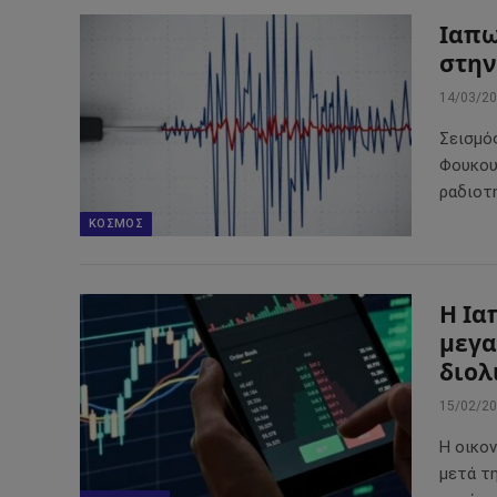
Ιαπω
στην
14/03/2
Σεισμό
Φουκου
ραδιοτ
ΚΌΣΜΟΣ
Η Ια
μεγα
διολ
15/02/2
Η οικο
μετά τ