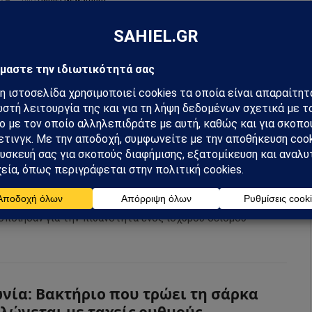
σκοπευτικό δίκτυο Five Eyes, μια συνεργασία
οριών μεταξύ των Ηνωμένων Πολιτειών, της Μεγάλης
ας, του Καναδά, της Αυστραλίας και της Νέας Ζηλανδίας
γερμός στην Ιαπωνία λόγω αυξημένης
νότητας ισχυρού σεισμού
024
από
Sahiel Newsroom
ν ισχυρό σεισμό των 7,1 Ρίχτερ, που έπληξε τη νότια
ς και την προειδοποίηση για τσουνάμι, οι αρχές
οποίησαν για την πιθανότητα ενός ισχυρού σεισμού
νία: Βακτήριο που τρώει τη σάρκα