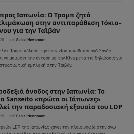
προς Ιαπωνία: Ο Τραμπ ζητά
λιμάκωση στην αντιπαράθεση Τόκιο–
νου για την Ταϊβάν
025
από
Sahiel Newsroom
αλντ Τραμπ κάλεσε την Ιαπωνίδα πρωθυπουργό Σανάε
ι να μειώσει την ένταση με την Κίνα μετά τις δηλώσεις για
 στρατιωτική εμπλοκή στην Ταϊβάν.
ροδεξιά άνοδος στην Ιαπωνία: Το
α Sanseito «πρώτα οι Ιάπωνες»
λεί την παραδοσιακή εξουσία του LDP
025
από
Sahiel Newsroom
ερνών LDP της Ιαπωνίας χάνει την πλειοψηφία στην άνω