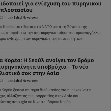
ιδοποιεί για ενίσχυση του πυρηνικού
οπλοστασίου
026
από
Sahiel Newsroom
ια Κορέα επιτίθεται στο ΝΑΤΟ μετά τη Σύνοδο της
ίας, απορρίπτει την αποπυρηνικοποίηση και προαναγγέλλει
έρω ενίσχυση των πυρηνικών της δυνατοτήτων.
α Κορέα: Η Σεούλ ανοίγει τον δρόμο
πυρηνοκίνητα υποβρύχια – Το νέο
λιστικό σοκ στην Ασία
026
από
Sahiel Newsroom
 Κορέα ξεκινά επίσημα διαδικασίες για πυρηνοκίνητα
ια, αλλάζοντας τις ισορροπίες στην Ασία και
ώντας ανησυχία σε Κίνα και Βόρεια Κορέα.