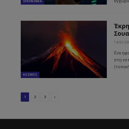
εγχώρι
ΟΙΚΟΝΟΜΊΑ
Έκρη
Σουα
14/01/2
Ένα ηφ
στη νο
(τοπικ
ΚΌΣΜΟΣ
Επόμενο
1
2
3