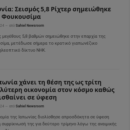
νία: Σεισμός 5,8 Ρίχτερ σημειώθηκε
 Φουκουσίμα
024
από
Sahiel Newsroom
ς μεγέθους 5,8 βαθμών σημειώθηκε στην επαρχία της
σίμα, μετέδωσε σήμερα το κρατικό γιαπωνέζικο
ηλεοπτικό δίκτυο NHK.
πωνία χάνει τη θέση της ως τρίτη
λύτερη οικονομία στον κόσμο καθώς
ισθαίνει σε ύφεση
024
από
Sahiel Newsroom
νομία της Ιαπωνίας διολίσθησε απροσδόκητα σε ύφεση
η συρρίκνωσή της για δεύτερο τρίμηνο λόγω της αναιμικής