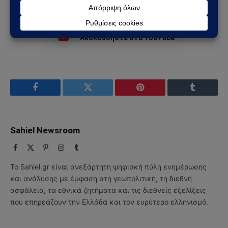
Ακολουθήστε στο Instagram
Ακολουθήστε στο YouTube
Facebook
Twitter
Pinterest
Tumblr
Sahiel Newsroom
Facebook
X
Pinterest
Instagram
Tumblr
(Twitter)
Το Sahiel.gr είναι ανεξάρτητη ψηφιακή πύλη ενημέρωσης
και ανάλυσης με έμφαση στη γεωπολιτική, τη διεθνή
ασφάλεια, τα εθνικά ζητήματα και τις διεθνείς εξελίξεις
που επηρεάζουν την Ελλάδα και τον ευρύτερο ελληνισμό.