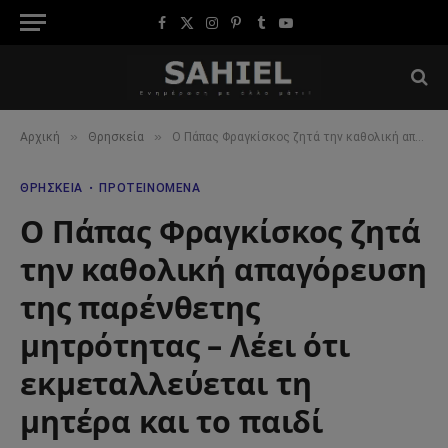
Facebook
X
Instagram
Pinterest
Tumblr
YouTube
(Twitter)
»
»
Αρχική
Θρησκεία
Ο Πάπας Φραγκίσκος ζητά την καθολική απαγόρευση της παρένθετης μητρότητας – Λέει ότι εκμεταλλεύεται τη μητέρα και το παιδί
ΘΡΗΣΚΕΊΑ
ΠΡΟΤΕΙΝΌΜΕΝΑ
Ο Πάπας Φραγκίσκος ζητά
την καθολική απαγόρευση
της παρένθετης
μητρότητας – Λέει ότι
εκμεταλλεύεται τη
μητέρα και το παιδί