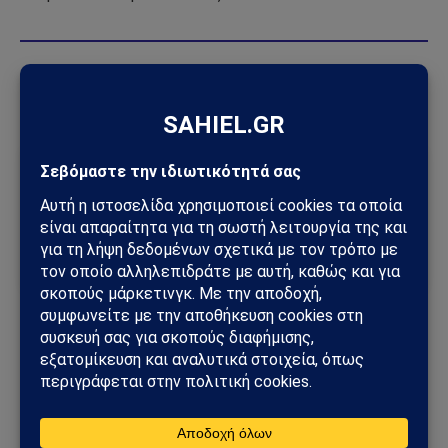
Πηγή:
apnews.com
Ακολούθησε το Sahiel στο Google News
Πρόσθεσε το Sahiel ως προτιμώμενη πηγή για να λαμβάνεις
πρώτος τις σημαντικότερες ειδήσεις και αναλύσεις.
Add as a preferred source
απαγόρευση
καθολική
Πάπας Φραγκίσκος
παρένθετης μητρότητας