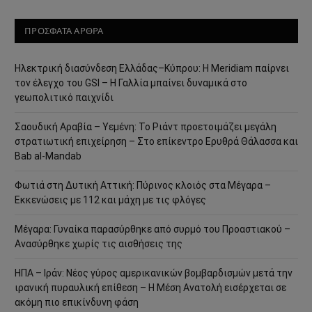
ΠΡΟΣΦΑΤΑ ΑΡΘΡΑ
Ηλεκτρική διασύνδεση Ελλάδας–Κύπρου: Η Meridiam παίρνει
τον έλεγχο του GSI – Η Γαλλία μπαίνει δυναμικά στο
γεωπολιτικό παιχνίδι
Σαουδική Αραβία – Υεμένη: Το Ριάντ προετοιμάζει μεγάλη
στρατιωτική επιχείρηση – Στο επίκεντρο Ερυθρά Θάλασσα και
Bab al-Mandab
Φωτιά στη Δυτική Αττική: Πύρινος κλοιός στα Μέγαρα –
Εκκενώσεις με 112 και μάχη με τις φλόγες
Μέγαρα: Γυναίκα παρασύρθηκε από συρμό του Προαστιακού –
Ανασύρθηκε χωρίς τις αισθήσεις της
ΗΠΑ – Ιράν: Νέος γύρος αμερικανικών βομβαρδισμών μετά την
ιρανική πυραυλική επίθεση – Η Μέση Ανατολή εισέρχεται σε
ακόμη πιο επικίνδυνη φάση