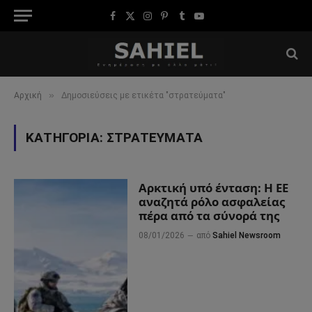
Facebook
X
Instagram
Pinterest
Tumblr
YouTube
(Twitter)
»
Αρχική
Δημοσιεύσεις με ετικέτα "στρατεύματα"
ΚΑΤΗΓΟΡΊΑ:
ΣΤΡΑΤΕΎΜΑΤΑ
Αρκτική υπό ένταση: Η ΕΕ
αναζητά ρόλο ασφαλείας
πέρα από τα σύνορά της
08/01/2026
από
Sahiel Newsroom