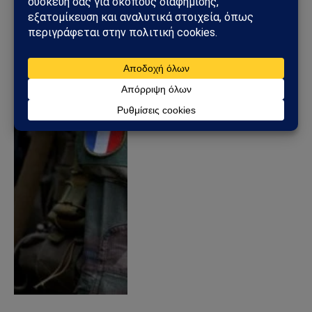
Η Γαλλία απομονώθηκε
στην πρότασή της να
στείλει στρατεύματα για
να πολεμήσει τη Ρωσία
12/06/2024
από
Sahiel Newsroom