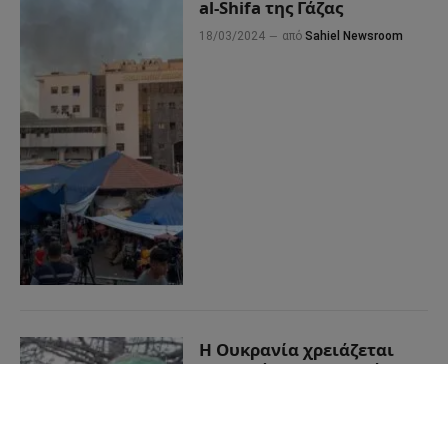
al-Shifa της Γάζας
18/03/2024
από
Sahiel Newsroom
Η Ουκρανία χρειάζεται
περισσότερα στρατεύματα
για να πολεμήσει τη
Ρωσία – Μαχητές
επαγγελματίες από την