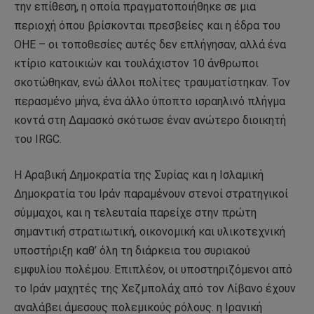
την επίθεση, η οποία πραγματοποιήθηκε σε μια
περιοχή όπου βρίσκονται πρεσβείες και η έδρα του
ΟΗΕ – οι τοποθεσίες αυτές δεν επλήγησαν, αλλά ένα
κτίριο κατοικιών και τουλάχιστον 10 άνθρωποι
σκοτώθηκαν, ενώ άλλοι πολίτες τραυματίστηκαν. Τον
περασμένο μήνα, ένα άλλο ύποπτο ισραηλινό πλήγμα
κοντά στη Δαμασκό σκότωσε έναν ανώτερο διοικητή
του IRGC.
Η Αραβική Δημοκρατία της Συρίας και η Ισλαμική
Δημοκρατία του Ιράν παραμένουν στενοί στρατηγικοί
σύμμαχοι, και η τελευταία παρείχε στην πρώτη
σημαντική στρατιωτική, οικονομική και υλικοτεχνική
υποστήριξη καθ’ όλη τη διάρκεια του συριακού
εμφυλίου πολέμου. Επιπλέον, οι υποστηριζόμενοι από
το Ιράν μαχητές της Χεζμπολάχ από τον Λίβανο έχουν
αναλάβει άμεσους πολεμικούς ρόλους. η Ιρανική