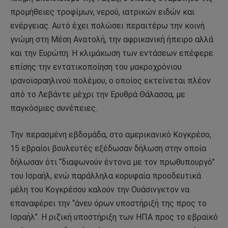
προμήθειες τροφίμων, νερού, ιατρικών ειδών και
ενέργειας. Αυτό έχει πολώσει περαιτέρω την κοινή
γνώμη στη Μέση Ανατολή, την αφρικανική ήπειρο αλλά
και την Ευρώπη. Η κλιμάκωση των εντάσεων επέφερε
επίσης την εντατικοποίηση του μακροχρόνιου
ιρανοϊσραηλινού πολέμου, ο οποίος εκτείνεται πλέον
από το Λεβάντε μέχρι την Ερυθρά Θάλασσα, με
παγκόσμιες συνέπειες.
Την περασμένη εβδομάδα, στο αμερικανικό Κογκρέσο,
15 εβραίοι βουλευτές εξέδωσαν δήλωση στην οποία
δήλωσαν ότι “διαφωνούν έντονα με τον πρωθυπουργό”
του Ισραήλ, ενώ παράλληλα κορυφαία προοδευτικά
μέλη του Κογκρέσου καλούν την Ουάσινγκτον να
επαναφέρει την “άνευ όρων υποστήριξή της προς το
Ισραήλ”. Η ριζική υποστήριξη των ΗΠΑ προς το εβραϊκό