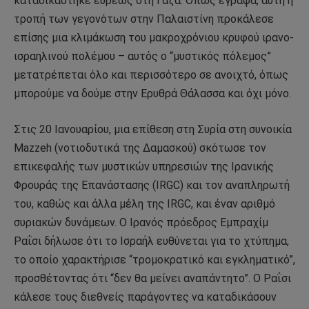
καταδικάστηκε ευρέως στη Γάζα. Όπως έγραψα, αυτή η
τροπή των γεγονότων στην Παλαιστίνη προκάλεσε
επίσης μια κλιμάκωση του μακροχρόνιου κρυφού ιρανο-
ισραηλινού πολέμου – αυτός ο “μυστικός πόλεμος”
μετατρέπεται όλο και περισσότερο σε ανοιχτό, όπως
μπορούμε να δούμε στην Ερυθρά Θάλασσα και όχι μόνο.
Στις 20 Ιανουαρίου, μια επίθεση στη Συρία στη συνοικία
Mazzeh (νοτιοδυτικά της Δαμασκού) σκότωσε τον
επικεφαλής των μυστικών υπηρεσιών της Ιρανικής
Φρουράς της Επανάστασης (IRGC) και τον αναπληρωτή
του, καθώς και άλλα μέλη της IRGC, και έναν αριθμό
συριακών δυνάμεων. Ο Ιρανός πρόεδρος Εμπραχίμ
Ραΐσι δήλωσε ότι το Ισραήλ ευθύνεται για το χτύπημα,
το οποίο χαρακτήρισε “τρομοκρατικό και εγκληματικό”,
προσθέτοντας ότι “δεν θα μείνει αναπάντητο”. Ο Ραΐσι
κάλεσε τους διεθνείς παράγοντες να καταδικάσουν