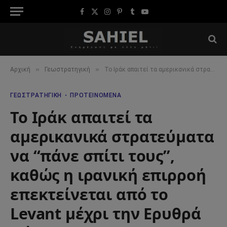
Facebook
X
Instagram
Pinterest
Tumblr
YouTube
(Twitter)
»
»
Αρχική
Γεωστρατηγική
Το Ιράκ απαιτεί τα αμερικανικά στρατεύματα να “πάνε σπίτι τους”, καθώς η ιρανική επιρροή επεκτείνεται από το Levant μέχρι την Ερυθρά Θάλασσα
ΓΕΩΣΤΡΑΤΗΓΙΚΉ
ΠΡΟΤΕΙΝΌΜΕΝΑ
Το Ιράκ απαιτεί τα
αμερικανικά στρατεύματα
να “πάνε σπίτι τους”,
καθώς η ιρανική επιρροή
επεκτείνεται από το
Levant μέχρι την Ερυθρά