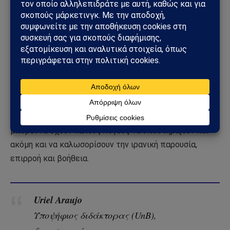
Προσπαθώντας να αντιταχθεί στον Ιρανό αντίπαλό
της, η Ουάσινγκτον μπορεί να καταλήξει να
αποξενώσει τους δυνητικούς εταίρους και συμμάχους
της στη Μέση Ανατολή – οι οποίοι ήδη επενδύουν σε
νέες σχέσεις. Οι Ιρακινοί, για παράδειγμα, φαίνεται να
έχουν βαρεθεί την αμερικανική παρουσία, η οποία, από
τη δική τους οπτική γωνία, φέρνει μόνο προβλήματα.
Και αυτοί, όπως και οι Σύριοι, οι Λιβανέζοι και άλλοι,
μπορεί να έχουν καλούς λόγους να υποστηρίξουν και
ακόμη και να καλωσορίσουν την ιρανική παρουσία,
επιρροή και βοήθεια.
Uriel Araujo
Υποψήφιος διδάκτορας (UnB),