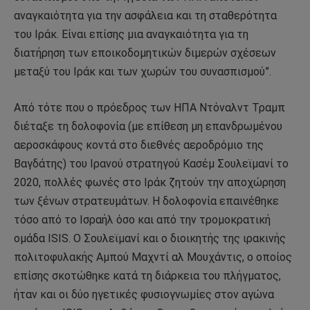
αναγκαιότητα για την ασφάλεια και τη σταθερότητα
του Ιράκ. Είναι επίσης μια αναγκαιότητα για τη
διατήρηση των εποικοδομητικών διμερών σχέσεων
μεταξύ του Ιράκ και των χωρών του συνασπισμού”.
Από τότε που ο πρόεδρος των ΗΠΑ Ντόναλντ Τραμπ
διέταξε τη δολοφονία (με επίθεση μη επανδρωμένου
αεροσκάφους κοντά στο διεθνές αεροδρόμιο της
Βαγδάτης) του Ιρανού στρατηγού Κασέμ Σουλεϊμανί το
2020, πολλές φωνές στο Ιράκ ζητούν την αποχώρηση
των ξένων στρατευμάτων. Η δολοφονία επαινέθηκε
τόσο από το Ισραήλ όσο και από την τρομοκρατική
ομάδα ISIS. Ο Σουλεϊμανί και ο διοικητής της ιρακινής
πολιτοφυλακής Αμπού Μαχντί αλ Μουχάντις, ο οποίος
επίσης σκοτώθηκε κατά τη διάρκεια του πλήγματος,
ήταν και οι δύο ηγετικές φυσιογνωμίες στον αγώνα