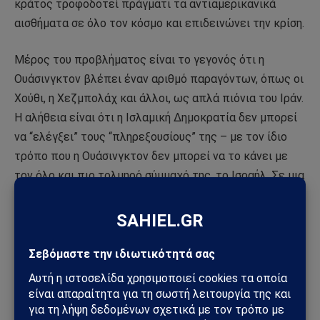
κράτος τροφοδοτεί πράγματι τα αντιαμερικανικά
αισθήματα σε όλο τον κόσμο και επιδεινώνει την κρίση.
Μέρος του προβλήματος είναι το γεγονός ότι η
Ουάσινγκτον βλέπει έναν αριθμό παραγόντων, όπως οι
Χούθι, η Χεζμπολάχ και άλλοι, ως απλά πιόνια του Ιράν.
Η αλήθεια είναι ότι η Ισλαμική Δημοκρατία δεν μπορεί
να “ελέγξει” τους “πληρεξουσίους” της – με τον ίδιο
τρόπο που η Ουάσινγκτον δεν μπορεί να το κάνει με
τον όλο και πιο τολμηρό σύμμαχό της, το Ισραήλ. Σε μια
τόσο πολύπλοκη εξίσωση, υπάρχει μεγάλος βαθμός
απρόβλεπτου και πολλά περιθώρια για πισώπλατες
εκρήξεις. Όλες οι προαναφερθείσες ομάδες έχουν τη
δική τους λαϊκή βάση, ατζέντα και δράση ως πολιτικοί
και κοινωνικοί φορείς. Και κάθε καλή διπλωματία
πρέπει να τα λαμβάνει όλα αυτά υπόψη της – πράγμα
που δεν είναι εύκολη υπόθεση.