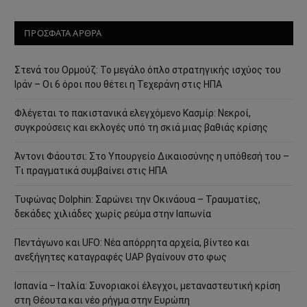
ΠΡΟΣΦΑΤΑ ΑΡΘΡΑ
Στενά του Ορμούζ: Το μεγάλο όπλο στρατηγικής ισχύος του
Ιράν – Οι 6 όροι που θέτει η Τεχεράνη στις ΗΠΑ
Φλέγεται το πακιστανικά ελεγχόμενο Κασμίρ: Νεκροί,
συγκρούσεις και εκλογές υπό τη σκιά μιας βαθιάς κρίσης
Άντονι Φάουτσι: Στο Υπουργείο Δικαιοσύνης η υπόθεσή του –
Τι πραγματικά συμβαίνει στις ΗΠΑ
Τυφώνας Dolphin: Σαρώνει την Οκινάουα – Τραυματίες,
δεκάδες χιλιάδες χωρίς ρεύμα στην Ιαπωνία
Πεντάγωνο και UFO: Νέα απόρρητα αρχεία, βίντεο και
ανεξήγητες καταγραφές UAP βγαίνουν στο φως
Ισπανία – Ιταλία: Συνοριακοί έλεγχοι, μεταναστευτική κρίση
στη Θέουτα και νέο ρήγμα στην Ευρώπη