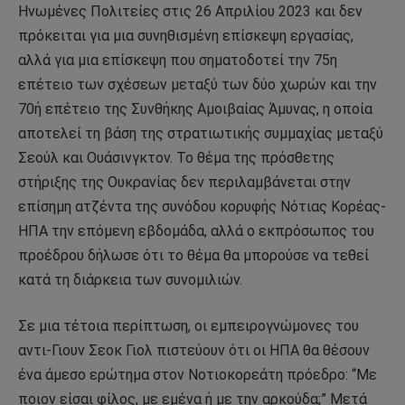
Ηνωμένες Πολιτείες στις 26 Απριλίου 2023 και δεν
πρόκειται για μια συνηθισμένη επίσκεψη εργασίας,
αλλά για μια επίσκεψη που σηματοδοτεί την 75η
επέτειο των σχέσεων μεταξύ των δύο χωρών και την
70ή επέτειο της Συνθήκης Αμοιβαίας Άμυνας, η οποία
αποτελεί τη βάση της στρατιωτικής συμμαχίας μεταξύ
Σεούλ και Ουάσινγκτον. Το θέμα της πρόσθετης
στήριξης της Ουκρανίας δεν περιλαμβάνεται στην
επίσημη ατζέντα της συνόδου κορυφής Νότιας Κορέας-
ΗΠΑ την επόμενη εβδομάδα, αλλά ο εκπρόσωπος του
προέδρου δήλωσε ότι το θέμα θα μπορούσε να τεθεί
κατά τη διάρκεια των συνομιλιών.
Σε μια τέτοια περίπτωση, οι εμπειρογνώμονες του
αντι-Γιουν Σεοκ Γιολ πιστεύουν ότι οι ΗΠΑ θα θέσουν
ένα άμεσο ερώτημα στον Νοτιοκορεάτη πρόεδρο: “Με
ποιον είσαι φίλος, με εμένα ή με την αρκούδα;” Μετά