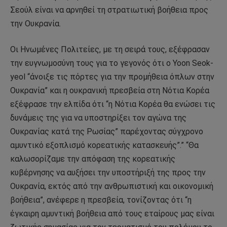
Σεούλ είναι να αρνηθεί τη στρατιωτική βοήθεια προς
την Ουκρανία.
Οι Ηνωμένες Πολιτείες, με τη σειρά τους, εξέφρασαν
την ευγνωμοσύνη τους για το γεγονός ότι ο Yoon Seok-
yeol “άνοιξε τις πόρτες για την προμήθεια όπλων στην
Ουκρανία” και η ουκρανική πρεσβεία στη Νότια Κορέα
εξέφρασε την ελπίδα ότι “η Νότια Κορέα θα ενώσει τις
δυνάμεις της για να υποστηρίξει τον αγώνα της
Ουκρανίας κατά της Ρωσίας” παρέχοντας σύγχρονο
αμυντικό εξοπλισμό κορεατικής κατασκευής”.” “Θα
καλωσορίζαμε την απόφαση της κορεατικής
κυβέρνησης να αυξήσει την υποστήριξή της προς την
Ουκρανία, εκτός από την ανθρωπιστική και οικονομική
βοήθεια”, ανέφερε η πρεσβεία, τονίζοντας ότι “η
έγκαιρη αμυντική βοήθεια από τους εταίρους μας είναι