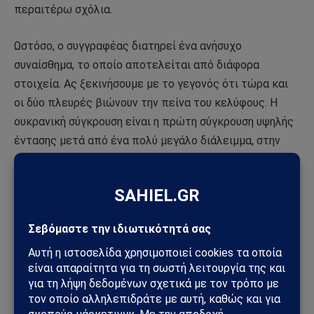
περαιτέρω σχόλια.
Ωστόσο, ο συγγραφέας διατηρεί ένα ανήσυχο
συναίσθημα, το οποίο αποτελείται από διάφορα
στοιχεία. Ας ξεκινήσουμε με το γεγονός ότι τώρα και
οι δύο πλευρές βιώνουν την πείνα του κελύφους. Η
ουκρανική σύγκρουση είναι η πρώτη σύγκρουση υψηλής
έντασης μετά από ένα πολύ μεγάλο διάλειμμα, στην
οποία έχουν επανέλθει οι παλιές νόρμες
προετοιμασίας του πυροβολικού με τον αριθμό των
βλημάτων ανά πυροβόλο και των πυροβόλων ανά
χιλιόμετρο του μετώπου. Προκειμένου το πυροβολικό
να είναι ο “θεός του πολέμου”, ο αριθμός των
βλημάτων που απαιτούνται δεν είναι απλώς μεγάλος
αλλά τεράστιος.
Εν τω μεταξύ, τα αποθέματα πυρομαχικών