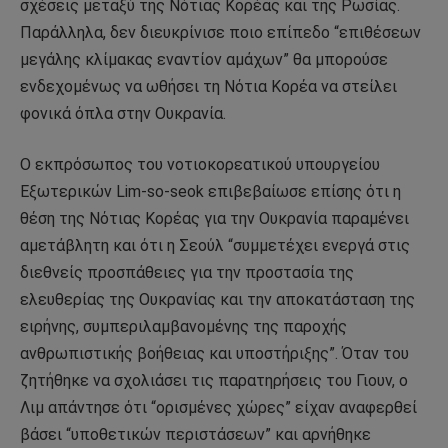
σχέσεις μεταξύ της Νότιας Κορέας και της Ρωσίας.
Παράλληλα, δεν διευκρίνισε ποιο επίπεδο “επιθέσεων
μεγάλης κλίμακας εναντίον αμάχων” θα μπορούσε
ενδεχομένως να ωθήσει τη Νότια Κορέα να στείλει
φονικά όπλα στην Ουκρανία.
Ο εκπρόσωπος του νοτιοκορεατικού υπουργείου
Εξωτερικών Lim-so-seok επιβεβαίωσε επίσης ότι η
θέση της Νότιας Κορέας για την Ουκρανία παραμένει
αμετάβλητη και ότι η Σεούλ “συμμετέχει ενεργά στις
διεθνείς προσπάθειες για την προστασία της
ελευθερίας της Ουκρανίας και την αποκατάσταση της
ειρήνης, συμπεριλαμβανομένης της παροχής
ανθρωπιστικής βοήθειας και υποστήριξης”. Όταν του
ζητήθηκε να σχολιάσει τις παρατηρήσεις του Γιουν, ο
Λιμ απάντησε ότι “ορισμένες χώρες” είχαν αναφερθεί
βάσει “υποθετικών περιστάσεων” και αρνήθηκε