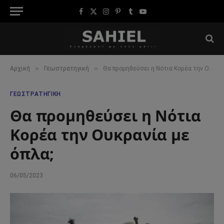
Facebook
X
Instagram
Pinterest
Tumblr
YouTube
(Twitter)
»
»
Αρχική
Γεωστρατηγική
Θα προμηθεύσει η Νότια Κορέα την Ουκρανία με όπλα;
ΓΕΩΣΤΡΑΤΗΓΙΚΉ
Θα προμηθεύσει η Νότια
Κορέα την Ουκρανία με
όπλα;
06/05/2023