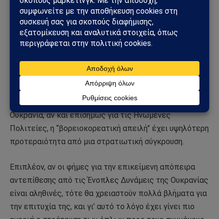
εξαντλούνται και κανείς δεν είναι έτοιμος να
διακινδυνεύσει τη στρατιωτικοποίηση της οικονομίας
και να ξεκινήσει την παραγωγή οβίδων σύμφωνα με τα
πρότυπα της πολεμικής περιόδου. Ως αποτέλεσμα, οι
Ηνωμένες Πολιτείες διαθέτουν ένα απόθεμα
έκτακτης ανάγκης που θα χρησιμοποιηθεί ως έσχατη
λύση, και όλα τα άλλα έχουν δαπανηθεί τόσο πολύ που
οι ΗΠΑ μεταφέρουν βλήματα από τη Νότια Κορέα στην
Ουκρανία, αν και επισήμως για τις Ηνωμένες
Πολιτείες, η “βορειοκορεατική απειλή” έχει υψηλότερη
προτεραιότητα από μια στρατιωτική σύγκρουση.
Επιπλέον, αν οι φήμες για την επικείμενη απόπειρα
αντεπίθεσης από τις Ένοπλες Δυνάμεις της Ουκρανίας
είναι αληθινές, τότε θα χρειαστούν πολλά βλήματα για
την επιτυχία της, και γι’ αυτό το λόγο έχει γίνει πιο