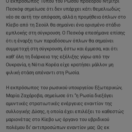
Ο εκπρόσωπος Τύπου του Ρώσου προέδρου Ντμίτρι
Πεσκόφ σημείωσε ότι δεν υπάρχει κάτι θεμελιωδώς
νέο σε αυτή την απόφαση, αλλά η προμήθεια όπλων στο
Κίεβο από τη Σεούλ θα σημαίνει ένα ορισμένο στάδιο
εμπλοκής στη σύγκρουση. Ο Πεσκόφ επεσήμανε επίσης
ότι η έναρξη των παραδόσεων όπλων θα σημαίνει
συμμετοχή στη σύγκρουση, έστω και έμμεσα, και ότι
καθ’ όλη τη διάρκεια της εξέλιξης γύρω από την
Ουκρανία, η Νότια Κορέα είχε κρατήσει μάλλον μη
φιλική στάση απέναντι στη Ρωσία.
Η εκπρόσωπος του ρωσικού υπουργείου Εξωτερικών,
Μαρία Ζαχάροβα, σημείωσε ότι “η Ρωσία διεξάγει
αμυντικές στρατιωτικές ενέργειες εναντίον της
συλλογικής Δύσης, η οποία έχει επιλέξει το καθεστώς
μαριονέτας στο Κίεβο ως όργανο του υβριδικού
πολέμου δι’ αντιπροσώπων εναντίον μας. Ως εκ