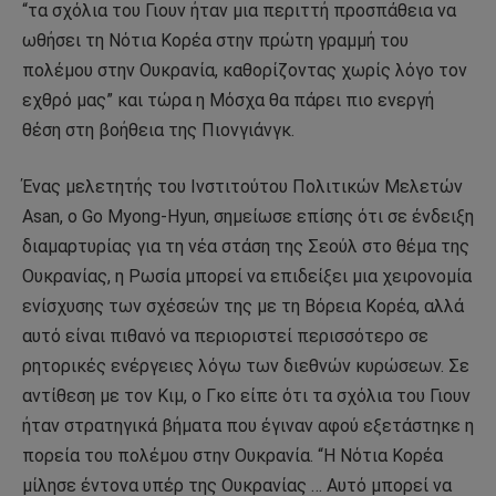
“τα σχόλια του Γιουν ήταν μια περιττή προσπάθεια να
ωθήσει τη Νότια Κορέα στην πρώτη γραμμή του
πολέμου στην Ουκρανία, καθορίζοντας χωρίς λόγο τον
εχθρό μας” και τώρα η Μόσχα θα πάρει πιο ενεργή
θέση στη βοήθεια της Πιονγιάνγκ.
Ένας μελετητής του Ινστιτούτου Πολιτικών Μελετών
Asan, ο Go Myong-Hyun, σημείωσε επίσης ότι σε ένδειξη
διαμαρτυρίας για τη νέα στάση της Σεούλ στο θέμα της
Ουκρανίας, η Ρωσία μπορεί να επιδείξει μια χειρονομία
ενίσχυσης των σχέσεών της με τη Βόρεια Κορέα, αλλά
αυτό είναι πιθανό να περιοριστεί περισσότερο σε
ρητορικές ενέργειες λόγω των διεθνών κυρώσεων. Σε
αντίθεση με τον Κιμ, ο Γκο είπε ότι τα σχόλια του Γιουν
ήταν στρατηγικά βήματα που έγιναν αφού εξετάστηκε η
πορεία του πολέμου στην Ουκρανία. “Η Νότια Κορέα
μίλησε έντονα υπέρ της Ουκρανίας … Αυτό μπορεί να