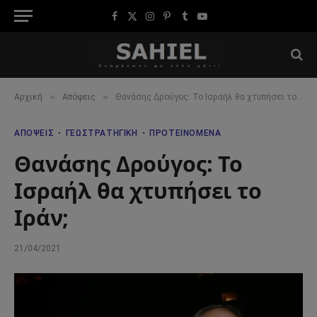
Facebook
X
Instagram
Pinterest
Tumblr
YouTube
(Twitter)
»
»
Αρχική
Απόψεις
Θανάσης Δρούγος: Το Ισραήλ θα χτυπήσει το Ιράν;
ΑΠΌΨΕΙΣ
ΓΕΩΣΤΡΑΤΗΓΙΚΉ
ΠΡΟΤΕΙΝΌΜΕΝΑ
Θανάσης Δρούγος: Το
Ισραήλ θα χτυπήσει το
Ιράν;
21/04/2021