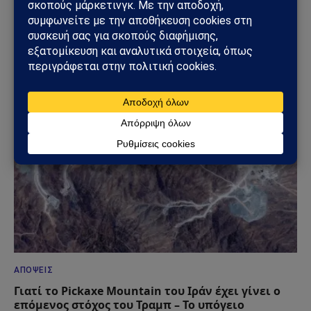
ΓΕΩΣΤΡΑΤΗΓΙΚΉ
ΗΠΑ: «Όχι» στην επιστροφή της Τουρκίας στα F-
35 – Η επιστολή προς το Κογκρέσο που διατηρεί
το αδιέξοδο με τους S-400
25/07/2026
ΑΠΌΨΕΙΣ
Γιατί το Pickaxe Mountain του Ιράν έχει γίνει ο
επόμενος στόχος του Τραμπ – Το υπόγειο