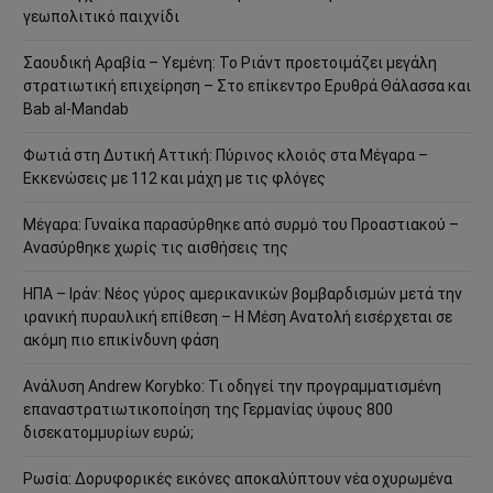
γεωπολιτικό παιχνίδι
Σαουδική Αραβία – Υεμένη: Το Ριάντ προετοιμάζει μεγάλη
στρατιωτική επιχείρηση – Στο επίκεντρο Ερυθρά Θάλασσα και
Bab al-Mandab
Φωτιά στη Δυτική Αττική: Πύρινος κλοιός στα Μέγαρα –
Εκκενώσεις με 112 και μάχη με τις φλόγες
Μέγαρα: Γυναίκα παρασύρθηκε από συρμό του Προαστιακού –
Ανασύρθηκε χωρίς τις αισθήσεις της
ΗΠΑ – Ιράν: Νέος γύρος αμερικανικών βομβαρδισμών μετά την
ιρανική πυραυλική επίθεση – Η Μέση Ανατολή εισέρχεται σε
ακόμη πιο επικίνδυνη φάση
Ανάλυση Andrew Korybko: Τι οδηγεί την προγραμματισμένη
επαναστρατιωτικοποίηση της Γερμανίας ύψους 800
δισεκατομμυρίων ευρώ;
Ρωσία: Δορυφορικές εικόνες αποκαλύπτουν νέα οχυρωμένα