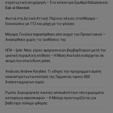
στρατιωτική επιχείρηση – Στο επίκεντρο Ερυθρά Θάλασσα και
Bab al-Mandab
Φωτιά στη Δυτική Αττική: Πύρινος κλοιός στα Μέγαρα –
Εκκενώσεις με 112 και μάχη με τις φλόγες
Μέγαρα: Γυναίκα παρασύρθηκε από συρμό του Προαστιακού –
Ανασύρθηκε χωρίς τις αισθήσεις της
ΗΠΑ – Ιράν: Νέος γύρος αμερικανικών βομβαρδισμών μετά την
ιρανική πυραυλική επίθεση – Η Μέση Ανατολή εισέρχεται σε
ακόμη πιο επικίνδυνη φάση
Ανάλυση Andrew Korybko: Τι οδηγεί την προγραμματισμένη
επαναστρατιωτικοποίηση της Γερμανίας ύψους 800
δισεκατομμυρίων ευρώ;
Ρωσία: Δορυφορικές εικόνες αποκαλύπτουν νέα οχυρωμένα
καταφύγια αεροσκαφών – Η Μόσχα προετοιμάζεται για
βαθύτερο πόλεμο φθοράς