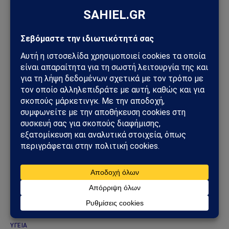
ΚΌΣΜΟΣ
Ιός hantavirus σε κρουαζιερόπλοιο στον
Ατλαντικό: Τρεις νεκροί και διεθνής συναγερμός
04/05/2026
ΥΓΕΊΑ