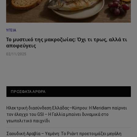
ΥΓΕΊΑ
Το μυστικό της μακροζωίας: Όχι τι τρως, αλλά τι
αποφεύγεις
02/11/2025
ΠΡΟΣΦΑΤΑ ΑΡΘΡΑ
Ηλεκτρική διασύνδεση Ελλάδας–Κύπρου: Η Meridiam παίρνει
τον έλεγχο του GSI – Η Γαλλία μπαίνει δυναμικά στο
γεωπολιτικό παιχνίδι
Σαουδική Αραβία – Υεμένη: Το Ριάντ προετοιμάζει μεγάλη