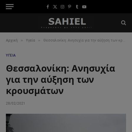
Facebook
X
Instagram
Pinterest
Tumblr
YouTube
(Twitter)
»
»
Αρχική
Υγεία
Θεσσαλονίκη: Ανησυχία για την αύξηση των κρουσμάτων
ΥΓΕΊΑ
Θεσσαλονίκη: Ανησυχία
για την αύξηση των
κρουσμάτων
28/02/2021