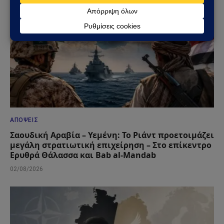
ΑΠΌΨΕΙΣ
Σαουδική Αραβία – Υεμένη: Το Ριάντ προετοιμάζει
μεγάλη στρατιωτική επιχείρηση – Στο επίκεντρο
Ερυθρά Θάλασσα και Bab al-Mandab
02/08/2026