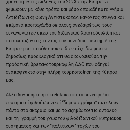
χρόνο πριν τις εκλογές του 2023 στην Κύπρο: να
φιμώσουν με κάθε τρόπο και μέσο οποιαδήποτε γνήσια
Αντιδιζωνική φωνή Αντιστεκόταν, κάνοντας στυγνά και
επίμονα προπαγάνδα σε όλους ανεξαιρέτως τους
συναγωνιστές υπέρ του διζωνικού Χριστοδουλίδη και
παρουσιάζοντάς τον ως τον μοναδικό…σωτήρα! της
Κύπρου μας, παρόλο που ο ίδιος είχε δεσμευτεί
δημοσίως προεκλογικά ότι θα ακολουθούσε την
προδοτική, βρετανοτουρκόφιλη ΔΔΟ που οδηγεί
αναπόφευκτα στην πλήρη τουρκοποίηση της Κύπρου
μας.
Αλλά δεν πέφτουμε καθόλου από τα σύννεφα! οι
συστημικοί φιλοδιζωνικοί “δημοσιογράφοι” εκτελούν
πάντα στο ακέραιο και με το αζημίωτο! τις εντολές
και τη…γραμμή του γνωστού φιλοδιζωνικού κυπριακού
συστήματος και των “πολιτικών” ταγών του,