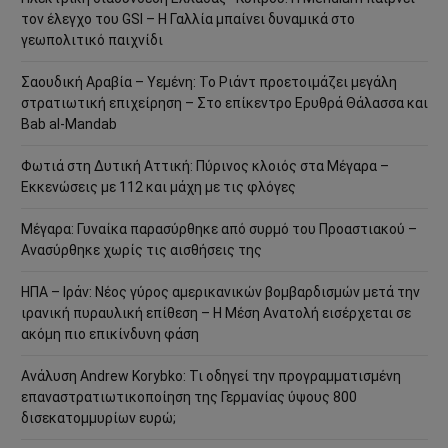
τον έλεγχο του GSI – Η Γαλλία μπαίνει δυναμικά στο
γεωπολιτικό παιχνίδι
Σαουδική Αραβία – Υεμένη: Το Ριάντ προετοιμάζει μεγάλη
στρατιωτική επιχείρηση – Στο επίκεντρο Ερυθρά Θάλασσα και
Bab al-Mandab
Φωτιά στη Δυτική Αττική: Πύρινος κλοιός στα Μέγαρα –
Εκκενώσεις με 112 και μάχη με τις φλόγες
Μέγαρα: Γυναίκα παρασύρθηκε από συρμό του Προαστιακού –
Ανασύρθηκε χωρίς τις αισθήσεις της
ΗΠΑ – Ιράν: Νέος γύρος αμερικανικών βομβαρδισμών μετά την
ιρανική πυραυλική επίθεση – Η Μέση Ανατολή εισέρχεται σε
ακόμη πιο επικίνδυνη φάση
Ανάλυση Andrew Korybko: Τι οδηγεί την προγραμματισμένη
επαναστρατιωτικοποίηση της Γερμανίας ύψους 800
δισεκατομμυρίων ευρώ;