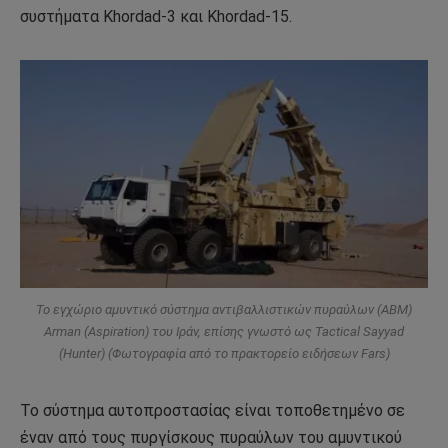
συστήματα Khordad-3 και Khordad-15.
Το εγχώριο αμυντικό σύστημα αντιβαλλιστικών πυραύλων (ABM)
Arman (Aspiration) του Ιράν, επίσης γνωστό ως Tactical Sayyad
(Hunter) (Φωτογραφία από το πρακτορείο ειδήσεων Fars)
Το σύστημα αυτοπροστασίας είναι τοποθετημένο σε
έναν από τους πυργίσκους πυραύλων του αμυντικού