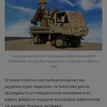
Το εγχώριο αμυντικό σύστημα χαμηλού υψομέτρου Azarakhsh
(Thunderbolt) του Ιράν (Φωτογραφία από το πρακτορείο ειδήσεων
Fars)
Οι Ιρανοί στρατιωτικοί εμπειρογνώμονες και
μηχανικοί έχουν σημειώσει τα τελευταία χρόνια
αξιοσημείωτα επιτεύγματα στην κατασκευή ενός
ευρέος φάσματος εγχώριου εξοπλισμού, καθιστώντας
τις ένοπλες δυνάμεις αυτάρκεις.