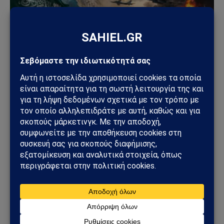
ΑΠΌΨΕΙΣ
Σαουδική Αραβία – Υεμένη: Το Ριάντ προετοιμάζει
μεγάλη στρατιωτική επιχείρηση – Στο επίκεντρο
Ερυθρά Θάλασσα και Bab al-Mandab
02/08/2026