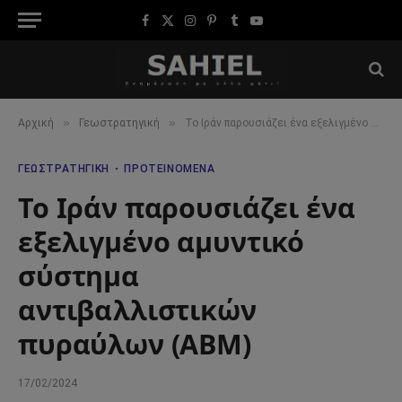
Facebook
X
Instagram
Pinterest
Tumblr
YouTube
(Twitter)
»
»
Αρχική
Γεωστρατηγική
Το Ιράν παρουσιάζει ένα εξελιγμένο αμυντικό σύστημα αντιβαλλιστικών πυραύλων (ABM)
ΓΕΩΣΤΡΑΤΗΓΙΚΉ
ΠΡΟΤΕΙΝΌΜΕΝΑ
Το Ιράν παρουσιάζει ένα
εξελιγμένο αμυντικό
σύστημα
αντιβαλλιστικών
πυραύλων (ABM)
17/02/2024