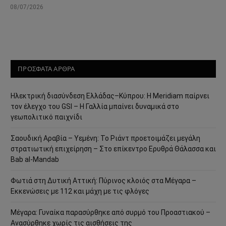
08/07/2026
ΠΡΟΣΦΑΤΑ ΑΡΘΡΑ
Ηλεκτρική διασύνδεση Ελλάδας–Κύπρου: Η Meridiam παίρνει
τον έλεγχο του GSI – Η Γαλλία μπαίνει δυναμικά στο
γεωπολιτικό παιχνίδι
Σαουδική Αραβία – Υεμένη: Το Ριάντ προετοιμάζει μεγάλη
στρατιωτική επιχείρηση – Στο επίκεντρο Ερυθρά Θάλασσα και
Bab al-Mandab
Φωτιά στη Δυτική Αττική: Πύρινος κλοιός στα Μέγαρα –
Εκκενώσεις με 112 και μάχη με τις φλόγες
Μέγαρα: Γυναίκα παρασύρθηκε από συρμό του Προαστιακού –
Ανασύρθηκε χωρίς τις αισθήσεις της