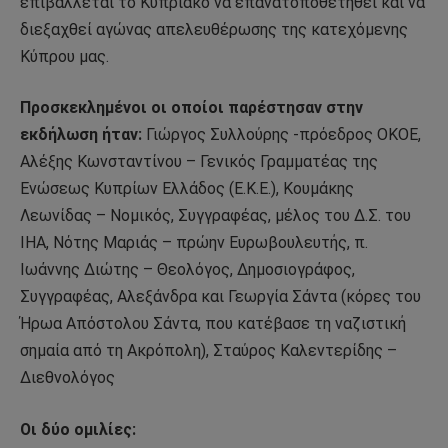
επιβάλλεται το Κυπριακό να επανατοποθετηθεί και να
διεξαχθεί αγώνας απελευθέρωσης της κατεχόμενης
Κύπρου μας.
Προσκεκλημένοι οι οποίοι παρέστησαν στην
εκδήλωση ήταν:
Γιώργος Συλλούρης -πρόεδρος ΟΚΟΕ,
Αλέξης Κωνσταντίνου – Γενικός Γραμματέας της
Ενώσεως Κυπρίων Ελλάδος (Ε.Κ.Ε.), Κουμάκης
Λεωνίδας – Νομικός, Συγγραφέας, μέλος του Δ.Σ. του
ΙΗΑ, Νότης Μαριάς – πρώην Ευρωβουλευτής, π.
Ιωάννης Διώτης – Θεολόγος, Δημοσιογράφος,
Συγγραφέας, Αλεξάνδρα και Γεωργία Σάντα (κόρες του
Ήρωα Απόστολου Σάντα, που κατέβασε τη ναζιστική
σημαία από τη Ακρόπολη), Σταύρος Καλεντερίδης –
Διεθνολόγος
Οι δύο ομιλίες: