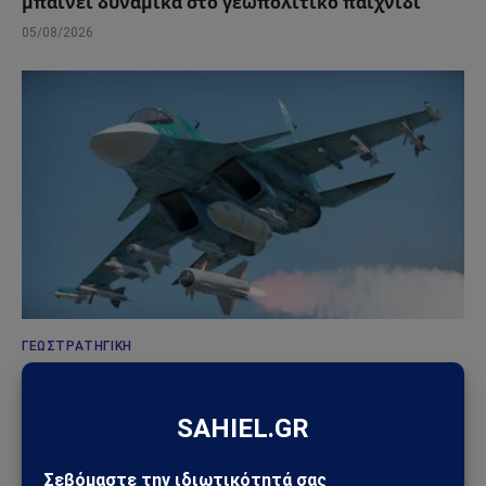
μπαίνει δυναμικά στο γεωπολιτικό παιχνίδι
05/08/2026
ΓΕΩΣΤΡΑΤΗΓΙΚΉ
Ρωσία: Δορυφορικές εικόνες αποκαλύπτουν νέα
οχυρωμένα καταφύγια αεροσκαφών – Η Μόσχα
προετοιμάζεται για βαθύτερο πόλεμο φθοράς
31/07/2026