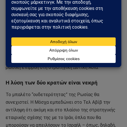
οι Ρώσοι να ασχοληθούν με την Ουκρανία.
Ενώ αυτό θα επισφράγιζε την ήδη συνεχιζόμενη
διαδικασία της Δύσης να πετάξει κάτω από το
λεωφορείο τον ηθοποιό με τις ιδρωμένες μπλούζες
στο Κίεβο, το Κρεμλίνο είναι εξαιρετικά απίθανο να
εμπιστευτεί οποιαδήποτε αμερικανική συμφωνία, και
σίγουρα όχι μια συμφωνία που θα περιθωριοποιούσε τη
ρωσική επιρροή στη στρατηγική Δυτική Ασία.
Η λύση των δύο κρατών είναι νεκρή
Το μπαλέτο “ουδετερότητας” της Ρωσίας θα
συνεχιστεί. Η Μόσχα εμπεδώνει στο Τελ Αβίβ την
αντίληψη ότι ακόμη και στο πλαίσιο της στρατηγικής
εταιρικής σχέσης της με το Ιράν, όπλα που θα
μπορούσαν να απειλήσουν το Ισραήλ – όπως, δηλαδή,