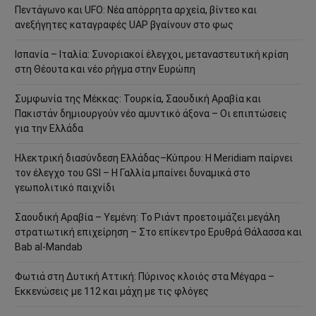
Πεντάγωνο και UFO: Νέα απόρρητα αρχεία, βίντεο και
ανεξήγητες καταγραφές UAP βγαίνουν στο φως
Ισπανία – Ιταλία: Συνοριακοί έλεγχοι, μεταναστευτική κρίση
στη Θέουτα και νέο ρήγμα στην Ευρώπη
Συμφωνία της Μέκκας: Τουρκία, Σαουδική Αραβία και
Πακιστάν δημιουργούν νέο αμυντικό άξονα – Οι επιπτώσεις
για την Ελλάδα
Ηλεκτρική διασύνδεση Ελλάδας–Κύπρου: Η Meridiam παίρνει
τον έλεγχο του GSI – Η Γαλλία μπαίνει δυναμικά στο
γεωπολιτικό παιχνίδι
Σαουδική Αραβία – Υεμένη: Το Ριάντ προετοιμάζει μεγάλη
στρατιωτική επιχείρηση – Στο επίκεντρο Ερυθρά Θάλασσα και
Bab al-Mandab
Φωτιά στη Δυτική Αττική: Πύρινος κλοιός στα Μέγαρα –
Εκκενώσεις με 112 και μάχη με τις φλόγες