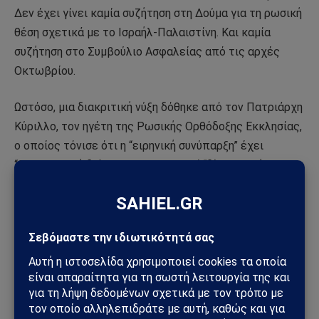
Δεν έχει γίνει καμία συζήτηση στη Δούμα για τη ρωσική
θέση σχετικά με το Ισραήλ-Παλαιστίνη. Και καμία
συζήτηση στο Συμβούλιο Ασφαλείας από τις αρχές
Οκτωβρίου.
Ωστόσο, μια διακριτική νύξη δόθηκε από τον Πατριάρχη
Κύριλλο, τον ηγέτη της Ρωσικής Ορθόδοξης Εκκλησίας,
ο οποίος τόνισε ότι η “ειρηνική συνύπαρξη” έχει
“θρησκευτική διάσταση” και απαιτεί “δίκαιη ειρήνη”.
Αυτό δεν ευθυγραμμίζεται ακριβώς με την
εξαγγελθείσα εθνοκάθαρση των “ανθρώπινων ζώων”
(copyright Ισραηλινό Υπουργείο Άμυνας) στη Γάζα.
Κατά μήκος ορισμένων διαδρόμων κοντά στην εξουσία,
υπάρχει μια ανησυχητική φήμη για ένα περίπλοκο
παιχνίδι σκιών μεταξύ
Μόσχας
και Ουάσιγκτον, όπου οι
Αμερικανοί θα ασχοληθούν με το Ισραήλ με αντάλλαγμα