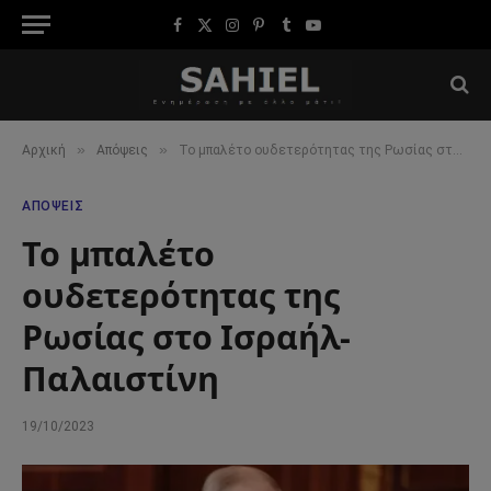
Facebook
X
Instagram
Pinterest
Tumblr
YouTube
(Twitter)
»
»
Αρχική
Απόψεις
Το μπαλέτο ουδετερότητας της Ρωσίας στο Ισραήλ-Παλαιστίνη
ΑΠΌΨΕΙΣ
Το μπαλέτο
ουδετερότητας της
Ρωσίας στο Ισραήλ-
Παλαιστίνη
19/10/2023