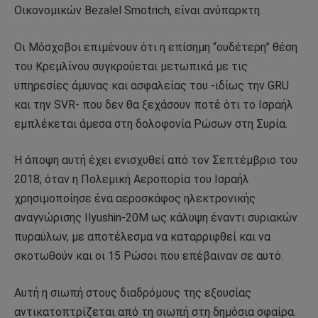
Οικονομικών Bezalel Smotrich, είναι ανύπαρκτη.
Οι Μόσχοβοι επιμένουν ότι η επίσημη “ουδέτερη” θέση
του Κρεμλίνου συγκρούεται μετωπικά με τις
υπηρεσίες άμυνας και ασφαλείας του -ιδίως την GRU
και την SVR- που δεν θα ξεχάσουν ποτέ ότι το Ισραήλ
εμπλέκεται άμεσα στη δολοφονία Ρώσων στη Συρία.
Η άποψη αυτή έχει ενισχυθεί από τον Σεπτέμβριο του
2018, όταν η Πολεμική Αεροπορία του Ισραήλ
χρησιμοποίησε ένα αεροσκάφος ηλεκτρονικής
αναγνώρισης Ilyushin-20M ως κάλυψη έναντι συριακών
πυραύλων, με αποτέλεσμα να καταρριφθεί και να
σκοτωθούν και οι 15 Ρώσοι που επέβαιναν σε αυτό.
Αυτή η σιωπή στους διαδρόμους της εξουσίας
αντικατοπτρίζεται από τη σιωπή στη δημόσια σφαίρα.