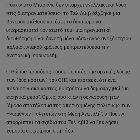
Πούτιν στο Μπισκέκ: δεν υπάρχει εναλλακτική λύση
στις διαπραγματεύσεις- το Τελ Αβίβ δέχθηκε μια
βάναυση επίθεση και έχει το δικαίωμα να
υπερασπιστεί τον εαυτό του- μια πραγματική
διευθέτηση είναι δυνατή μόνο μέσω ενός ανεξάρτητου
παλαιστινιακού κράτους με πρωτεύουσα την
Ανατολική Ιερουσαλήμ.
Ο Ρώσος πρόεδρος τάσσεται υπέρ της αρχικής λύσης
των “δύο κρατών” του ΟΗΕ και πιστεύει ότι ένα
παλαιστινιακό κράτος θα πρέπει να δημιουργηθεί “με
ειρηνικά μέσα”. Όμως, όσο κι αν η σύγκρουση ήταν
“άμεσο αποτέλεσμα της αποτυχημένης πολιτικής των
Ηνωμένων Πολιτειών στη Μέση Ανατολή”, ο Πούτιν
απορρίπτει τα σχέδια του Τελ Αβίβ να ξεκινήσει
χερσαία επιχείρηση στη Γάζα.