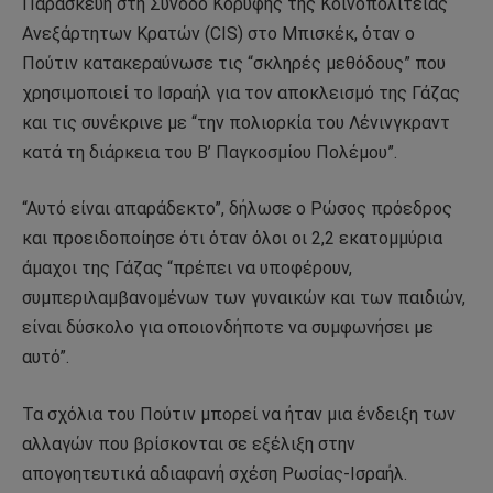
Παρασκευή στη Σύνοδο Κορυφής της Κοινοπολιτείας
Ανεξάρτητων Κρατών (CIS) στο Μπισκέκ, όταν ο
Πούτιν κατακεραύνωσε τις “σκληρές μεθόδους” που
χρησιμοποιεί το Ισραήλ για τον αποκλεισμό της Γάζας
και τις συνέκρινε με “την πολιορκία του Λένινγκραντ
κατά τη διάρκεια του Β’ Παγκοσμίου Πολέμου”.
“Αυτό είναι απαράδεκτο”, δήλωσε ο Ρώσος πρόεδρος
και προειδοποίησε ότι όταν όλοι οι 2,2 εκατομμύρια
άμαχοι της Γάζας “πρέπει να υποφέρουν,
συμπεριλαμβανομένων των γυναικών και των παιδιών,
είναι δύσκολο για οποιονδήποτε να συμφωνήσει με
αυτό”.
Τα σχόλια του Πούτιν μπορεί να ήταν μια ένδειξη των
αλλαγών που βρίσκονται σε εξέλιξη στην
απογοητευτικά αδιαφανή σχέση Ρωσίας-Ισραήλ.