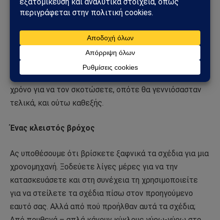
Σκοτώνοντας τον παππού σας
Αντί να σκοτώσετε έναν νεαρό Χίτλερ, θα μπορούσατε,
κατά λάθος, να σκοτώσετε έναν από τους δικούς σας
προγόνους. Αλλά τότε δεν θα γεννιόσασταν ποτέ,
οπότε δεν θα μπορούσατε να ταξιδέψετε πίσω στο
χρόνο για να τον σκοτώσετε, οπότε θα γεννιόσασταν
τελικά, και ούτω καθεξής.
Ένας κλειστός βρόχος
Ας υποθέσουμε ότι βρίσκετε ξαφνικά τα σχέδια για μια
χρονομηχανή. Ξοδεύετε λίγες μέρες για να την
κατασκευάσετε και στη συνέχεια τη χρησιμοποιείτε
για να στείλετε τα σχέδια πίσω στον προηγούμενο
εαυτό σας. Αλλά από πού προήλθαν αυτά τα σχέδια;
Από πουθενά – απλά κάνουν κύκλους γύρω-γύρω στο