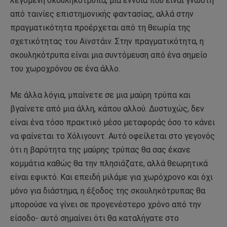
λεγόμενη σκουληκότρυπα, μια έννοια που είναι γνωστή
από ταινίες επιστημονικής φαντασίας, αλλά στην
πραγματικότητα προέρχεται από τη θεωρία της
σχετικότητας του Αϊνστάιν. Στην πραγματικότητα, η
σκουληκότρυπα είναι μια συντόμευση από ένα σημείο
του χωροχρόνου σε ένα άλλο.
Με άλλα λόγια, μπαίνετε σε μια μαύρη τρύπα και
βγαίνετε από μια άλλη, κάπου αλλού. Δυστυχώς, δεν
είναι ένα τόσο πρακτικό μέσο μεταφοράς όσο το κάνει
να φαίνεται το Χόλιγουντ. Αυτό οφείλεται στο γεγονός
ότι η βαρύτητα της μαύρης τρύπας θα σας έκανε
κομμάτια καθώς θα την πλησιάζατε, αλλά θεωρητικά
είναι εφικτό. Και επειδή μιλάμε για χωρόχρονο και όχι
μόνο για διάστημα, η έξοδος της σκουληκότρυπας θα
μπορούσε να γίνει σε προγενέστερο χρόνο από την
είσοδο- αυτό σημαίνει ότι θα καταλήγατε στο