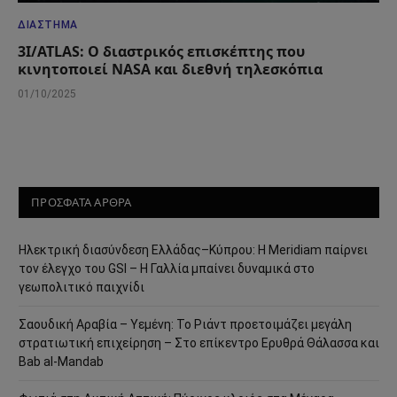
ΔΙΆΣΤΗΜΑ
3I/ATLAS: Ο διαστρικός επισκέπτης που
κινητοποιεί NASA και διεθνή τηλεσκόπια
01/10/2025
ΠΡΟΣΦΑΤΑ ΑΡΘΡΑ
Ηλεκτρική διασύνδεση Ελλάδας–Κύπρου: Η Meridiam παίρνει
τον έλεγχο του GSI – Η Γαλλία μπαίνει δυναμικά στο
γεωπολιτικό παιχνίδι
Σαουδική Αραβία – Υεμένη: Το Ριάντ προετοιμάζει μεγάλη
στρατιωτική επιχείρηση – Στο επίκεντρο Ερυθρά Θάλασσα και
Bab al-Mandab