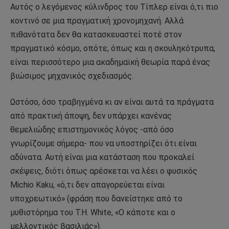
Αυτός ο λεγόμενος κύλινδρος του Τίπλερ είναι ό,τι πιο
κοντινό σε μια πραγματική χρονομηχανή. Αλλά
πιθανότατα δεν θα κατασκευαστεί ποτέ στον
πραγματικό κόσμο, οπότε, όπως και η σκουληκότρυπα,
είναι περισσότερο μια ακαδημαϊκή θεωρία παρά ένας
βιώσιμος μηχανικός σχεδιασμός.
Ωστόσο, όσο τραβηγμένα κι αν είναι αυτά τα πράγματα
από πρακτική άποψη, δεν υπάρχει κανένας
θεμελιώδης επιστημονικός λόγος -από όσο
γνωρίζουμε σήμερα- που να υποστηρίζει ότι είναι
αδύνατα. Αυτή είναι μια κατάσταση που προκαλεί
σκέψεις, διότι όπως αρέσκεται να λέει ο φυσικός
Michio Kaku, «ό,τι δεν απαγορεύεται είναι
υποχρεωτικό» (φράση που δανείστηκε από το
μυθιστόρημα του T.H. White, «Ο κάποτε και ο
μελλοντικός βασιλιάς»).