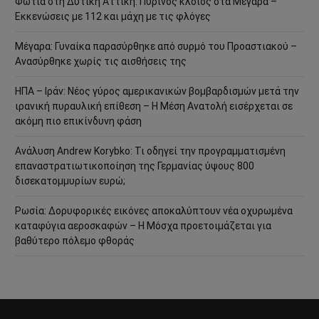
Φωτιά στη Δυτική Αττική: Πύρινος κλοιός στα Μέγαρα –
Εκκενώσεις με 112 και μάχη με τις φλόγες
Μέγαρα: Γυναίκα παρασύρθηκε από συρμό του Προαστιακού –
Ανασύρθηκε χωρίς τις αισθήσεις της
ΗΠΑ – Ιράν: Νέος γύρος αμερικανικών βομβαρδισμών μετά την
ιρανική πυραυλική επίθεση – Η Μέση Ανατολή εισέρχεται σε
ακόμη πιο επικίνδυνη φάση
Ανάλυση Andrew Korybko: Τι οδηγεί την προγραμματισμένη
επαναστρατιωτικοποίηση της Γερμανίας ύψους 800
δισεκατομμυρίων ευρώ;
Ρωσία: Δορυφορικές εικόνες αποκαλύπτουν νέα οχυρωμένα
καταφύγια αεροσκαφών – Η Μόσχα προετοιμάζεται για
βαθύτερο πόλεμο φθοράς