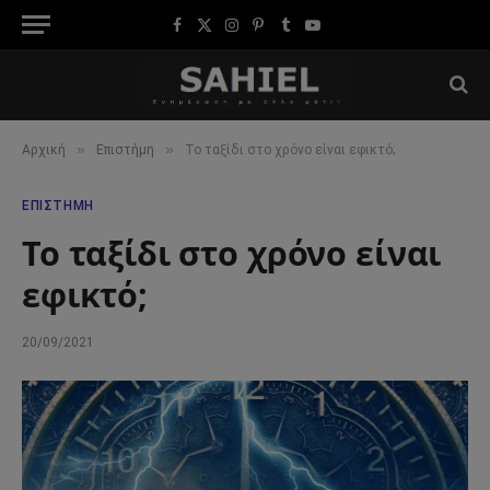
Facebook
X
Instagram
Pinterest
Tumblr
YouTube
(Twitter)
»
»
Αρχική
Επιστήμη
Το ταξίδι στο χρόνο είναι εφικτό;
ΕΠΙΣΤΉΜΗ
Το ταξίδι στο χρόνο είναι
εφικτό;
20/09/2021