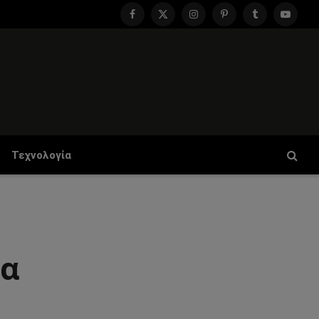
Facebook
X
Instagram
Pinterest
Tumblr
YouTu
(Twitter)
Τεχνολογία
ία