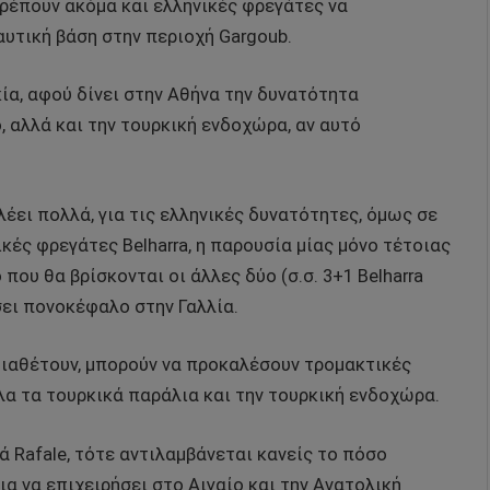
τρέπουν ακόμα και ελληνικές φρεγάτες να
υτική βάση στην περιοχή Gargoub.
κία, αφού δίνει στην Αθήνα την δυνατότητα
 αλλά και την τουρκική ενδοχώρα, αν αυτό
έει πολλά, για τις ελληνικές δυνατότητες, όμως σε
ικές φρεγάτες Belharra, η παρουσία μίας μόνο τέτοιας
που θα βρίσκονται οι άλλες δύο (σ.σ. 3+1 Belharra
σει πονοκέφαλο στην Γαλλία.
 διαθέτουν, μπορούν να προκαλέσουν τρομακτικές
λα τα τουρκικά παράλια και την τουρκική ενδοχώρα.
ά Rafale, τότε αντιλαμβάνεται κανείς το πόσο
ια να επιχειρήσει στο Αιγαίο και την Ανατολική