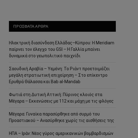
ΠΡΟΣΦΑΤΑ ΑΡΘΡΑ
Ηλεκτρική διασύνδεση Ελλάδας–Κύπρου: Η Meridiam
παίρνει τον έλεγχο του GSI – Η Γαλλία μπαίνει
δυναμικά στο γεωπολιτικό παιχνίδι
Σαουδική Αραβία – Υεμένη: Το Ριάντ προετοιμάζει
μεγάλη στρατιωτική επιχείρηση – Στο επίκεντρο
Ερυθρά Θάλασσα και Bab al-Mandab
Φωτιά στη Δυτική Αττική: Πύρινος κλοιός στα
Μέγαρα – Εκκενώσεις με 112 και μάχη με τις φλόγες
Μέγαρα: Γυναίκα παρασύρθηκε από συρμό του
Προαστιακού – Ανασύρθηκε χωρίς τις αισθήσεις της
ΗΠΑ – Ιράν: Νέος γύρος αμερικανικών βομβαρδισμών