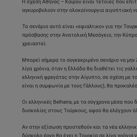
Η σχέση Αθήνας – Καΐρου είναι τέτοιες που επι
αγκυροβολούν στην ολοκαίνουργια αιγυπτιακή να
Το σενάριο αυτό είναι «εφιαλτικο» για την Τουρ
πρόσβασης στην Ανατολική Μεσόγειο, την Κύπρο,
χρειαστεί.
Μπορεί σήμερα το συγκεκριμένο σενάριο να μην λ
λίγα χρόνια, όταν η Ελλάδα θα διαθέτει τις γαλλ
ελληνική φρεγάτας στην Αίγυπτο, σε σχέση με το 
είναι η συμφωνία με τους Γάλλους), θα προκαλέ
Οι ελληνικές Belharra, με τα σύγχρονα μέσα που
δυσκολίες στους Τούρκους, αφού θα ελέγχουν ό
Αν στην εξίσωση προστεθούν και τα νέα ελληνικ
δύσκολο έργο θα έχει η Τουρκία σε λίγα χρόνια γ