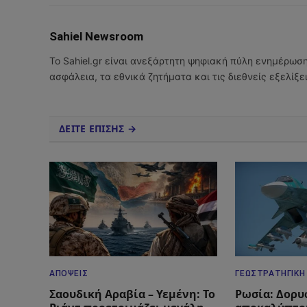
Sahiel Newsroom
Το Sahiel.gr είναι ανεξάρτητη ψηφιακή πύλη ενημέρωσ
ασφάλεια, τα εθνικά ζητήματα και τις διεθνείς εξελίξ
ΔΕΙΤΕ ΕΠΙΣΗΣ →
ΑΠΌΨΕΙΣ
ΓΕΩΣΤΡΑΤΗΓΙΚΉ
Σαουδική Αραβία – Υεμένη: Το
Ρωσία: Δορυ