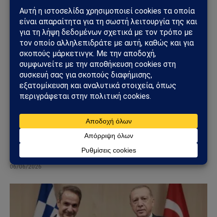
ΠΟΛΙΤΙΚΉ
Κυριάκος Βελόπουλος: «Βυθίστε τους Τούρκους
στο Αιγαίο» – Η δήλωση που άναψε φωτιές στη
Βουλή
06/06/2026