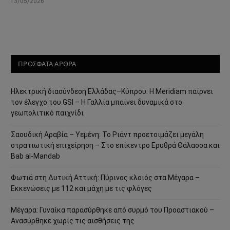
13/05/2026
ΠΡΟΣΦΑΤΑ ΑΡΘΡΑ
Ηλεκτρική διασύνδεση Ελλάδας–Κύπρου: Η Meridiam παίρνει
τον έλεγχο του GSI – Η Γαλλία μπαίνει δυναμικά στο
γεωπολιτικό παιχνίδι
Σαουδική Αραβία – Υεμένη: Το Ριάντ προετοιμάζει μεγάλη
στρατιωτική επιχείρηση – Στο επίκεντρο Ερυθρά Θάλασσα και
Bab al-Mandab
Φωτιά στη Δυτική Αττική: Πύρινος κλοιός στα Μέγαρα –
Εκκενώσεις με 112 και μάχη με τις φλόγες
Μέγαρα: Γυναίκα παρασύρθηκε από συρμό του Προαστιακού –
Ανασύρθηκε χωρίς τις αισθήσεις της