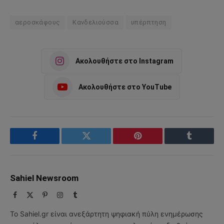
αεροσκάφους
Κανδελιούσσα
υπέρπτηση
Ακολουθήστε στο Instagram
Ακολουθήστε στο YouTube
Facebook
Twitter
Pinterest
Tumblr
Sahiel Newsroom
Facebook
X
Pinterest
Instagram
Tumblr
(Twitter)
Το Sahiel.gr είναι ανεξάρτητη ψηφιακή πύλη ενημέρωσης