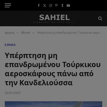
Facebook
X
Instagram
Pinterest
Tumblr
YouTube
(Twitter)
»
»
Αρχική
Εθνικά
Υπέρπτηση μη επανδρωμένου Τούρκικου αεροσκάφους πάνω από την Κανδελιούσσα
ΕΘΝΙΚΆ
Υπέρπτηση μη
επανδρωμένου Τούρκικου
αεροσκάφους πάνω από
την Κανδελιούσσα
23/01/2023