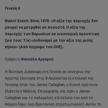
Γενεύη ΙΙ
Bulent Ecevit, Βόνη 1978: «Η αξία της περιοχής δεν
μπορεί να μετρηθεί σε ποσοστά. Η αξία της
περιοχής των Βαρωσίων σε οικονομική προοπτική
(για τους Τ/κ) ισοδυναμεί με την αξία της μισής
νήσου» (Από έγγραφο του ΟΗΕ).
Γράφει η
Φανούλα Αργυρού
Η δεύτερη Διάσκεψη στη Γενεύη σε συνέχεια της
πρώτης ξεκίνησε στις 8 Αυγούστου (η επιλογή της
Γενεύης ήταν του James Callaghan, ο Ecevit πρότεινε
Ελβετία ή Μάλτα). Επικεφαλής και πάλι ο James
Callaghan και το πολυμελές επιτελείο του από το
Φόρεϊν Όφις (και Βρετανούς στρατιωτικούς). Αυτήν τη