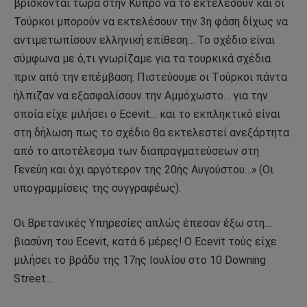
βρίσκονται τώρα στην Κύπρο να το εκτελέσουν και οι
Τούρκοι μπορούν να εκτελέσουν την 3η φάση δίχως να
αντιμετωπίσουν ελληνική επίθεση… Το σχέδιο είναι
σύμφωνα με ό,τι γνωρίζαμε για τα τουρκικά σχέδια
πριν από την επέμβαση: Πιστεύουμε οι Tούρκοι πάντα
ήλπιζαν να εξασφαλίσουν την Αμμόχωστο… για την
οποία είχε μιλήσει ο Ecevit… και το εκπληκτικό είναι
στη δήλωση πως το σχέδιο θα εκτελεστεί ανεξάρτητα
από το αποτέλεσμα των διαπραγματεύσεων στη
Γενεύη και όχι αργότερον της 20ής Αυγούστου…» (Οι
υπογραμμίσεις της συγγραφέως).
Οι Βρετανικές Υπηρεσίες απλώς έπεσαν έξω στη…
βιασύνη του Ecevit, κατά 6 μέρες! Ο Ecevit τούς είχε
μιλήσει το βράδυ της 17ης Ιουλίου στο 10 Downing
Street…