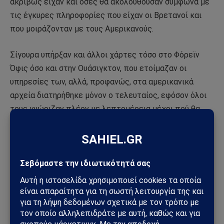
ακριβώς είχαν και όσες θα ακολουθούσαν σύμφωνα με
τις έγκυρες πληροφορίες που είχαν οι Βρετανοί και
που μοιράζονταν με τους Αμερικανούς.
Σίγουρα υπήρξαν και άλλοι χάρτες τόσο στο Φόρεϊν
Όφις όσο και στην Ουάσιγκτον, που ετοίμαζαν οι
υπηρεσίες των, αλλά, προφανώς, στα αμερικανικά
αρχεία διατηρήθηκε μόνον ο τελευταίος, εφόσον όλοι
τους γνώριζαν πλέον με λεπτομέρεια μέχρι πού θα
έφθανε η γραμμή Αττίλα δίχως αντίσταση από μέρους
των.
Βάρβαροι, ντροπή σας
Το ιστορικό πρωτοσέλιδο της βρετανικής «Sun», 5
Aυγούστου 1974, που ενοχλεί τόσο πολύ τους
Τούρκους. Ο ανταποκριτής στην Κύπρο, Ian Walker,
κάλυπτε τις βαρβαρότητες του τουρκικού στρατού