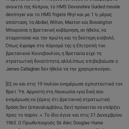
ανοικτά της Κύπρου, το HMS Devonshire Guided missile
destroyer και το HMS frigate Rhyl και με 1 ½ μέρας
απόσταση, τα Abdiel, Wilton, Maxton και Bossington.
Μπορούσε η βρετανική κυβέρνηση, αν ήθελε, να
σταματούσε και την πρώτη και τη δεύτερη εισβολή.
Όπως έγραψε στο πόρισμά της η Επιτροπή του
βρετανικού Κοινοβουλίου, η Βρετανία είχε τη
στρατιωτική δυνατότητα, αλλά όπως επιβεβαίωσε ο
James Callaghan δεν ήθελε να την χρησιμοποιήσει.
[Εξ ου και στις 19 Ιουλίου ενημέρωσε εμπιστευτικά τον
Βρετ. Ύπ. Αρμοστή στη Λευκωσία «για δική σου
ενημέρωση να ξέρεις ότι βρετανική στρατιωτική
δράση δεν (επαναλαμβάνω, δεν) πρόκειται να υπάρξει
προς το παρόν…». Το ίδιο έγινε και στις 31 Δεκεμβρίου
1963. Ο Πρωθυπουργός Sir Alec Douglas-Hume