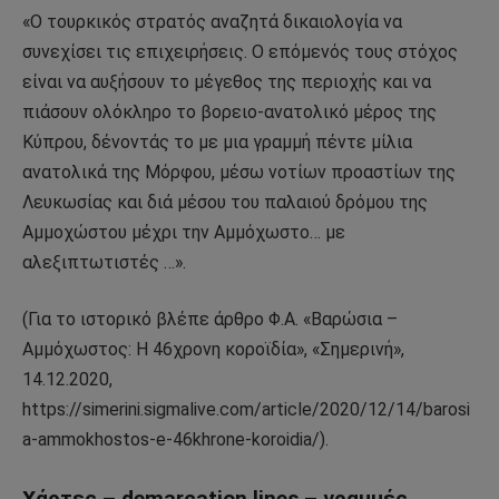
«Ο τουρκικός στρατός αναζητά δικαιολογία να
συνεχίσει τις επιχειρήσεις. Ο επόμενός τους στόχος
είναι να αυξήσουν το μέγεθος της περιοχής και να
πιάσουν ολόκληρο το βορειο-ανατολικό μέρος της
Κύπρου, δένοντάς το με μια γραμμή πέντε μίλια
ανατολικά της Μόρφου, μέσω νοτίων προαστίων της
Λευκωσίας και διά μέσου του παλαιού δρόμου της
Αμμοχώστου μέχρι την Αμμόχωστο… με
αλεξιπτωτιστές …».
(Για το ιστορικό βλέπε άρθρο Φ.Α. «Βαρώσια –
Αμμόχωστος: Η 46χρονη κοροϊδία», «Σημερινή»,
14.12.2020,
https://simerini.sigmalive.com/article/2020/12/14/barosi
a-ammokhostos-e-46khrone-koroidia/).
Χάρτες – demarcation lines – γραμμές