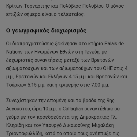
Κρίτων Τορναρίτης και Πολύβιος Πολυβίου. Ο μόνος
επιζών σήμερα είναι ο τελευταίος.
Ο γεωγραφικός διαχωρισμός
Οι διαπραγματεύσεις ξεκίνησαν στο κτήριο Palais de
Nations των Ηνωμένων Εθνών στη Γενεύη, με
ξεχωριστές συναντήσεις μεταξύ των Βρετανών
αξιωματούχων και των αξιωματούχων του ΟΗΕ στις 4
μ.μ., Βρετανών και Ελλήνων 4.15 μ.μ. και Βρετανών και
Τούρκων 5.15 μ.μ. και η τριμερής στις 7.00 μ.μ.
Συνεχίστηκαν την επομένη και το βράδυ της 9ης
Αυγούστου, ώρα 10.μ.μ., ο Callaghan συναντήθηκε σε
γεύμα με τον προεδρεύοντα της Δημοκρατίας Γλ.
Κληρίδη και τον Υπουργό Δικαιοσύνης Μιχαλάκη
Τριανταφυλλίδη, κατά το οποίο τους ανέπτυξε τις