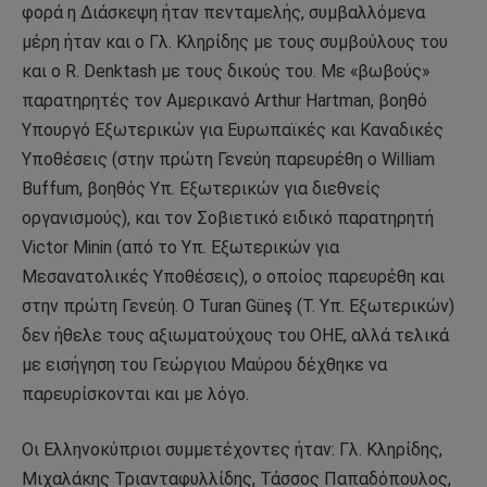
φορά η Διάσκεψη ήταν πενταμελής, συμβαλλόμενα
μέρη ήταν και ο Γλ. Κληρίδης με τους συμβούλους του
και ο R. Denktash με τους δικούς του. Με «βωβούς»
παρατηρητές τον Αμερικανό Arthur Hartman, βοηθό
Υπουργό Εξωτερικών για Ευρωπαϊκές και Καναδικές
Υποθέσεις (στην πρώτη Γενεύη παρευρέθη ο William
Buffum, βοηθός Υπ. Εξωτερικών για διεθνείς
οργανισμούς), και τον Σοβιετικό ειδικό παρατηρητή
Victor Minin (από το Υπ. Εξωτερικών για
Μεσανατολικές Υποθέσεις), ο οποίος παρευρέθη και
στην πρώτη Γενεύη. Ο Turan Güneş (Τ. Υπ. Εξωτερικών)
δεν ήθελε τους αξιωματούχους του ΟΗΕ, αλλά τελικά
με εισήγηση του Γεώργιου Μαύρου δέχθηκε να
παρευρίσκονται και με λόγο.
Οι Ελληνοκύπριοι συμμετέχοντες ήταν: Γλ. Κληρίδης,
Μιχαλάκης Τριανταφυλλίδης, Τάσσος Παπαδόπουλος,