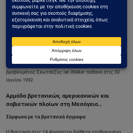
εισβολής και τις δολοφονίες των Ελληνοκυπρίων, τους
βιασμούς και την καταστροφή που επέφεραν και
ενόσω είχε συμφωνηθεί εκεχειρία οι Τούρκοι
προέλαυναν με τη βαρβαρότητά τους. Στα βρετανικά
αρχεία κρατείται και αντίτυπο του βιβλίο που έδωσε η
Υπάτη Αρμοστεία της Κύπρου στο Λονδίνο με τίτλο
«Αττίλας ο Ειρηνοποιός», που εξέδωσε το Γραφείο
Τύπου και Πληροφοριών της Κυπριακής Κυβέρνησης. O
βραβευμένος Σκωτσέζος Ian Walker πέθανε στις 30
Ιουνίου 1992.
Αρμάδα βρετανικών, αμερικανικών και
σοβιετικών πλοίων στη Μεσόγειο…
Σύμφωνα με τα βρετανικά έγγραφα:
Η Βρετανία στις 14 Αυγούστου διέθετε σταθμευμένα