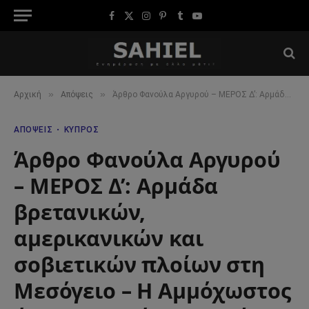
Facebook
X
Instagram
Pinterest
Tumblr
YouTube
(Twitter)
»
»
Αρχική
Απόψεις
Άρθρο Φανούλα Αργυρού – ΜΕΡΟΣ Δ’: Αρμάδα βρετανικών, αμερικανικών και σοβιετικών πλοίων στη Μεσόγειο – Η Αμμόχωστος ήταν απαρχής στα σχέδια των Τούρκων
ΑΠΌΨΕΙΣ
ΚΎΠΡΟΣ
Άρθρο Φανούλα Αργυρού
– ΜΕΡΟΣ Δ’: Αρμάδα
βρετανικών,
αμερικανικών και
σοβιετικών πλοίων στη
Μεσόγειο – Η Αμμόχωστος