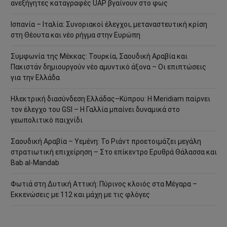
ανεξήγητες καταγραφές UAP βγαίνουν στο φως
Ισπανία – Ιταλία: Συνοριακοί έλεγχοι, μεταναστευτική κρίση
στη Θέουτα και νέο ρήγμα στην Ευρώπη
Συμφωνία της Μέκκας: Τουρκία, Σαουδική Αραβία και
Πακιστάν δημιουργούν νέο αμυντικό άξονα – Οι επιπτώσεις
για την Ελλάδα
Ηλεκτρική διασύνδεση Ελλάδας–Κύπρου: Η Meridiam παίρνει
τον έλεγχο του GSI – Η Γαλλία μπαίνει δυναμικά στο
γεωπολιτικό παιχνίδι
Σαουδική Αραβία – Υεμένη: Το Ριάντ προετοιμάζει μεγάλη
στρατιωτική επιχείρηση – Στο επίκεντρο Ερυθρά Θάλασσα και
Bab al-Mandab
Φωτιά στη Δυτική Αττική: Πύρινος κλοιός στα Μέγαρα –
Εκκενώσεις με 112 και μάχη με τις φλόγες