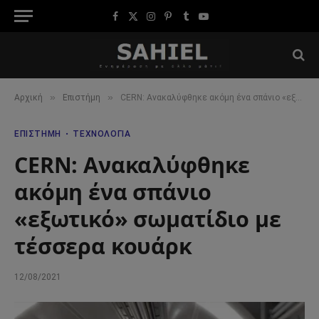
Facebook
X
Instagram
Pinterest
Tumblr
YouTube
(Twitter)
»
»
Αρχική
Επιστήμη
CERN: Ανακαλύφθηκε ακόμη ένα σπάνιο «εξωτικό» σωματίδιο με τέσσερα κουάρκ
ΕΠΙΣΤΉΜΗ
ΤΕΧΝΟΛΟΓΊΑ
CERN: Ανακαλύφθηκε
ακόμη ένα σπάνιο
«εξωτικό» σωματίδιο με
τέσσερα κουάρκ
12/08/2021