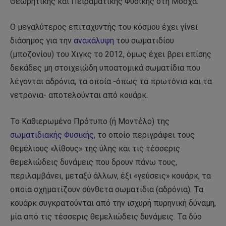
Θεωρητικής και Πειραματικής Φυσικής στη Μόσχα.
Ο μεγαλύτερος επιταχυντής του κόσμου έχει γίνει
διάσημος για την
ανακάλυψη
του σωματιδίου
(μποζονίου) του Χιγκς το 2012, όμως έχει βρει επίσης
δεκάδες μη στοιχειώδη υποατομικά σωματίδια που
λέγονται αδρόνια, τα οποία -όπως τα πρωτόνια και τα
νετρόνια- αποτελούνται από κουάρκ.
Το Καθιερωμένο Πρότυπο (ή Μοντέλο) της
σωματιδιακής Φυσικής
, το οποίο περιγράφει τους
θεμέλιους «λίθους» της ύλης και τις τέσσερις
θεμελιώδεις δυνάμεις που δρουν πάνω τους,
περιλαμβάνει, μεταξύ άλλων, έξι «γεύσεις» κουάρκ, τα
οποία σχηματίζουν σύνθετα σωματίδια (αδρόνια). Τα
κουάρκ συγκρατούνται από την ισχυρή πυρηνική δύναμη,
μία από τις τέσσερις θεμελιώδεις δυνάμεις. Τα δύο