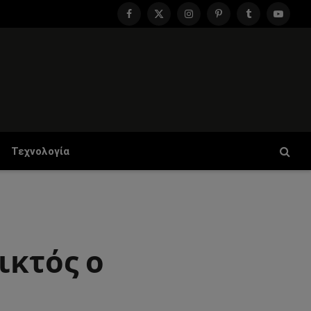
Facebook
X
Instagram
Pinterest
Tumblr
YouTu
(Twitter)
Τεχνολογία
ικτός ο