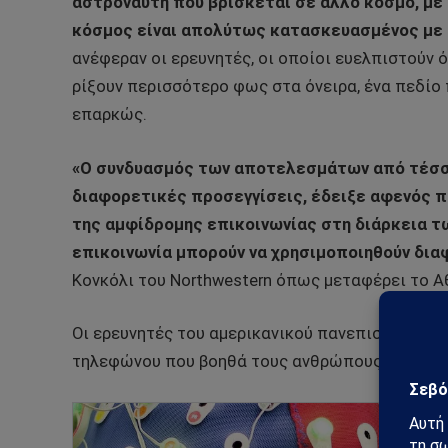
αστροναύτη που βρίσκεται σε άλλο κόσμο, με
κόσμος είναι απολύτως κατασκευασμένος με 
ανέφεραν οι ερευνητές, οι οποίοι ευελπιστούν 
ρίξουν περισσότερο φως στα όνειρα, ένα πεδίο 
επαρκώς.
«Ο συνδυασμός των αποτελεσμάτων από τέσσ
διαφορετικές προσεγγίσεις, έδειξε αφενός π
της αμφίδρομης επικοινωνίας στη διάρκεια τω
επικοινωνία μπορούν να χρησιμοποιηθούν δια
Κονκόλι του Northwestern όπως μεταφέρει το Α
Οι ερευνητές του αμερικανικού πανεπιστημίου 
τηλεφώνου που βοηθά τους ανθρώπους να έχουν 