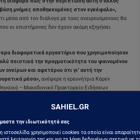
 τη διαφορά πως στην περίπτωση αυτή ο άλλος
βάση μνήμες αποθηκευμένες στον εγκέφαλο»,
ότι μέσα από τον διάλογο με τους ονειρευόμενους θα
που οι επιστήμονες δεν έχουν ακόμη εξηγήσει
ερα διαφορετικά εργαστήρια που χρησιμοποίησαν
ολύ πειστικά την πραγματικότητα του φαινομένου
ν ονείρων και αφετέρου ότι γι’ αυτή την
φορετικά μέσα»,
ανέφερε η ερευνήτρια Κάρεν
θηναϊκό – Μακεδονικό Πρακτορείο Ειδήσεων.
ανέπτυξαν επίσης μια εφαρμογή
«έξυπνου»
κινητού
συνειδητά (διαυγή) όνειρα.