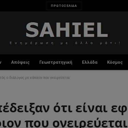
ΠΡΩΤΟΣΕΛΙΔΑ
ν
Απόψεις
Γεωστρατηγική
Ελλάδα
Κόσμος
τός ο διάλογος με κάποιον που ονειρεύεται
δειξαν ότι είναι εφ
ιον που ονειρεύεται