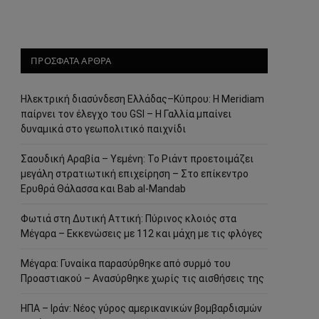
ΠΡΟΣΦΑΤΑ ΑΡΘΡΑ
Ηλεκτρική διασύνδεση Ελλάδας–Κύπρου: Η Meridiam
παίρνει τον έλεγχο του GSI – Η Γαλλία μπαίνει
δυναμικά στο γεωπολιτικό παιχνίδι
Σαουδική Αραβία – Υεμένη: Το Ριάντ προετοιμάζει
μεγάλη στρατιωτική επιχείρηση – Στο επίκεντρο
Ερυθρά Θάλασσα και Bab al-Mandab
Φωτιά στη Δυτική Αττική: Πύρινος κλοιός στα
Μέγαρα – Εκκενώσεις με 112 και μάχη με τις φλόγες
Μέγαρα: Γυναίκα παρασύρθηκε από συρμό του
Προαστιακού – Ανασύρθηκε χωρίς τις αισθήσεις της
ΗΠΑ – Ιράν: Νέος γύρος αμερικανικών βομβαρδισμών