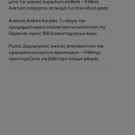
μετά την ιρανική πυραυλική επίθεση – Η Μέση
Ανατολή εισέρχεται σε ακόμη πιο επικίνδυνη φάση
Ανάλυση Andrew Korybko: Τι οδηγεί την
προγραμματισμένη επαναστρατιωτικοποίηση της
Γερμανίας ύψους 800 δισεκατομμυρίων ευρώ;
Ρωσία: Δορυφορικές εικόνες αποκαλύπτουν νέα
οχυρωμένα καταφύγια αεροσκαφών – Η Μόσχα
προετοιμάζεται για βαθύτερο πόλεμο φθοράς