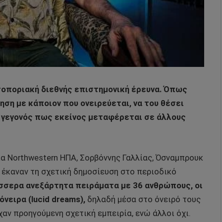
τοποριακή διεθνής επιστημονική έρευνα. Όπως
τηση με κάποιον που ονειρεύεται, να του θέσει
ο γεγονός πως εκείνος μεταφέρεται σε άλλους
α Northwestern ΗΠΑ, Σορβόννης Γαλλίας, Όσναμπρουκ
ι έκαναν τη σχετική δημοσίευση στο περιοδικό
σερα ανεξάρτητα πειράματα με 36 ανθρώπους, οι
όνειρα (lucid dreams),
δηλαδή μέσα στο όνειρό τους
χαν προηγούμενη σχετική εμπειρία, ενώ άλλοι όχι.