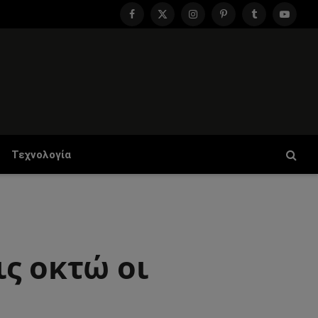
Facebook
X
Instagram
Pinterest
Tumblr
YouTu
(Twitter)
Τεχνολογία
ς οκτώ οι