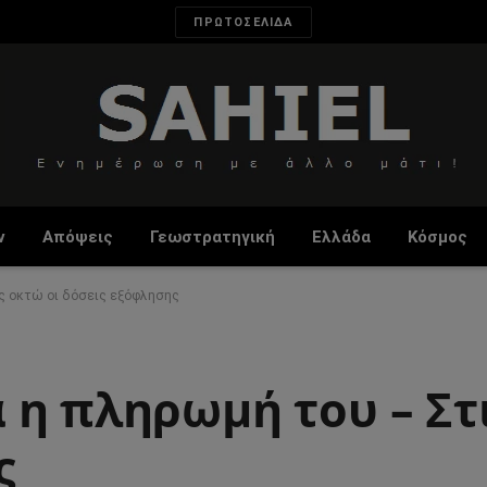
ΠΡΩΤΟΣΕΛΙΔΑ
ν
Απόψεις
Γεωστρατηγική
Ελλάδα
Κόσμος
ις οκτώ οι δόσεις εξόφλησης
η πληρωμή του – Στι
ς