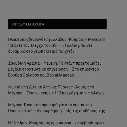
ΠΡΟΣΦΑΤΑ ΑΡΘΡΑ
Ηλεκτρική διασύνδεση Ελλάδας–Κύπρου: Η Meridiam
παίρνει τον έλεγχο του GSI – Η Γαλλία μπαίνει
δυναμικά στο γεωπολιτικό παιχνίδι
Σαουδική Αραβία – Υεμένη: Το Ριάντ προετοιμάζει
μεγάλη στρατιωτική επιχείρηση – Στο επίκεντρο
Ερυθρά Θάλασσα και Bab al-Mandab
Φωτιά στη Δυτική Αττική: Πύρινος κλοιός στα
Μέγαρα – Εκκενώσεις με 112 και μάχη με τις φλόγες
Μέγαρα: Γυναίκα παρασύρθηκε από συρμό του
Προαστιακού – Ανασύρθηκε χωρίς τις αισθήσεις της
ΗΠΑ – Ιράν: Νέος γύρος αμερικανικών βομβαρδισμών