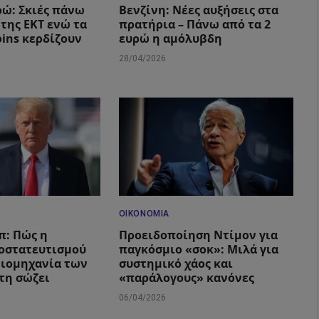
ώ: Σκιές πάνω
Βενζίνη: Νέες αυξήσεις στα
 της ΕΚΤ ενώ τα
πρατήρια – Πάνω από τα 2
oins κερδίζουν
ευρώ η αμόλυβδη
28/04/2026
ΟΙΚΟΝΟΜΊΑ
π: Πώς η
Προειδοποίηση Ντίμον για
οστατευτισμού
παγκόσμιο «σοκ»: Μιλά για
βιομηχανία των
συστημικό χάος και
 τη σώζει
«παράλογους» κανόνες
06/04/2026