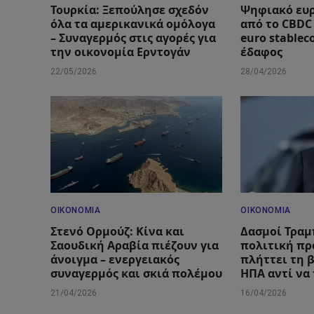
Τουρκία: Ξεπούλησε σχεδόν
Ψηφιακό ευρ
όλα τα αμερικανικά ομόλογα
από το CBDC
– Συναγερμός στις αγορές για
euro stablec
την οικονομία Ερντογάν
έδαφος
22/05/2026
28/04/2026
ΟΙΚΟΝΟΜΊΑ
ΟΙΚΟΝΟΜΊΑ
Στενό Ορμούζ: Κίνα και
Δασμοί Τραμ
Σαουδική Αραβία πιέζουν για
πολιτική πρ
άνοιγμα – ενεργειακός
πλήττει τη 
συναγερμός και σκιά πολέμου
ΗΠΑ αντί να
21/04/2026
16/04/2026