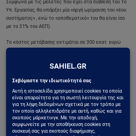
Σύμφωνα με τις μελέτες που έχει στα διάθεση του το
Υπ. Εργασίας, θα υπάρξει μία «αργή ωρίμανση του νέου
συστήματος» , ενώ το «αποθεματικό» του θα είναι ίσο
με το 31% του ΑΕΠ).
Το κόστος μετάβασης εκτιμάται σε 300 εκατ. ευρώ
-κατά μέσο όρο- κάθε χρόνο για την πρώτη δεκαετία
εφαρμογής του νέου συστήματος, ενώ αναμένεται
«αύξηση των εγχώριων επενδύσεων κατά 0,6% ΑΕΠ
μεσοσταθμικά την περίοδο 2022-2070» και «αύξηση
ΑΕΠ 6-7% το 2070».
[
ΠΗΓΗ
]