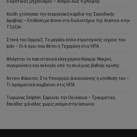
ο κρατικός μηχανισμός – Άνεμοι έως 9 μποφόρ
Χούθι χτύπησαν την ενεργειακή καρδιά της Σαουδικής
Αραβίας – Επίθεση με drone στο διυλιστήριο της Aramco στην
Τζαζάν
Στενά του Ορμούζ: Το μεγάλο όπλο στρατηγικής ισχύος του
Ιράν – Οι 6 όροι που θέτει η Τεχεράνη στις ΗΠΑ
Φλέγεται το πακιστανικά ελεγχόμενο Κασμίρ: Νεκροί,
συγκρούσεις και εκλογές υπό τη σκιά μιας βαθιάς κρίσης
Άντονι Φάουτσι: Στο Υπουργείο Δικαιοσύνης η υπόθεσή του –
Τι πραγματικά συμβαίνει στις ΗΠΑ
Τυφώνας Dolphin: Σαρώνει την Οκινάουα – Τραυματίες,
δεκάδες χιλιάδες χωρίς ρεύμα στην Ιαπωνία