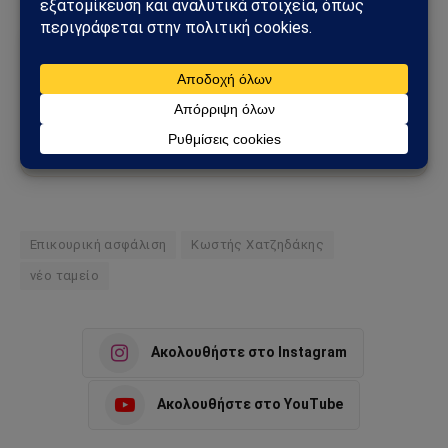
Ακολούθησε το Sahiel στο Google News
Πρόσθεσε το Sahiel ως προτιμώμενη πηγή για να λαμβάνεις
πρώτος τις σημαντικότερες ειδήσεις και αναλύσεις.
Add as a preferred source
Επικουρική ασφάλιση
Κωστής Χατζηδάκης
νέο ταμείο
Ακολουθήστε στο Instagram
Ακολουθήστε στο YouTube