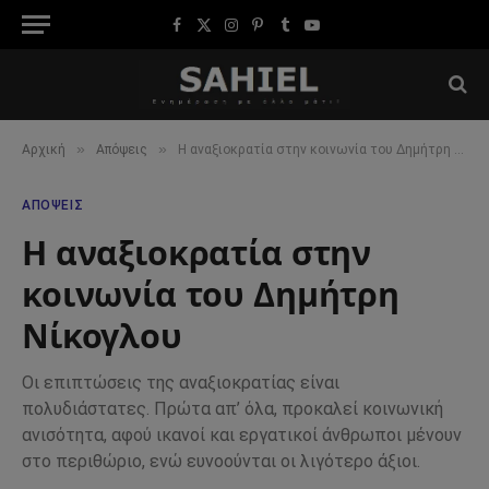
Facebook
X
Instagram
Pinterest
Tumblr
YouTube
(Twitter)
»
»
Αρχική
Απόψεις
Η αναξιοκρατία στην κοινωνία του Δημήτρη Νίκογλου
ΑΠΌΨΕΙΣ
Η αναξιοκρατία στην
κοινωνία του Δημήτρη
Νίκογλου
Οι επιπτώσεις της αναξιοκρατίας είναι
πολυδιάστατες. Πρώτα απ’ όλα, προκαλεί κοινωνική
ανισότητα, αφού ικανοί και εργατικοί άνθρωποι μένουν
στο περιθώριο, ενώ ευνοούνται οι λιγότερο άξιοι.