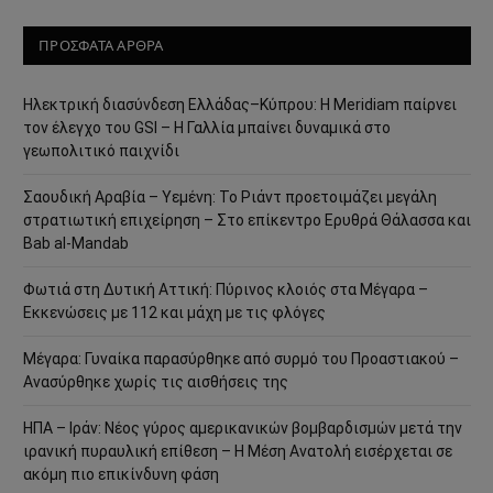
ΠΡΟΣΦΑΤΑ ΑΡΘΡΑ
Ηλεκτρική διασύνδεση Ελλάδας–Κύπρου: Η Meridiam παίρνει
τον έλεγχο του GSI – Η Γαλλία μπαίνει δυναμικά στο
γεωπολιτικό παιχνίδι
Σαουδική Αραβία – Υεμένη: Το Ριάντ προετοιμάζει μεγάλη
στρατιωτική επιχείρηση – Στο επίκεντρο Ερυθρά Θάλασσα και
Bab al-Mandab
Φωτιά στη Δυτική Αττική: Πύρινος κλοιός στα Μέγαρα –
Εκκενώσεις με 112 και μάχη με τις φλόγες
Μέγαρα: Γυναίκα παρασύρθηκε από συρμό του Προαστιακού –
Ανασύρθηκε χωρίς τις αισθήσεις της
ΗΠΑ – Ιράν: Νέος γύρος αμερικανικών βομβαρδισμών μετά την
ιρανική πυραυλική επίθεση – Η Μέση Ανατολή εισέρχεται σε
ακόμη πιο επικίνδυνη φάση