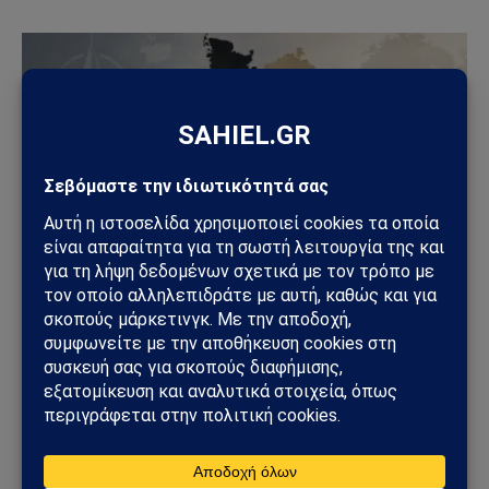
ΑΠΌΨΕΙΣ
Ανάλυση Andrew Korybko: Τι οδηγεί την
προγραμματισμένη επαναστρατιωτικοποίηση
της Γερμανίας ύψους 800 δισεκατομμυρίων ευρώ;
31/07/2026