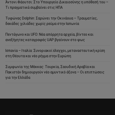
Άντονι Φάουτσι: Στο Υπουργείο Δικαιοσύνης η υπόθεσή του –
Τι πραγματικά συμβαίνει στις ΗΠΑ
Τυφώνας Dolphin: Σαρώνει την Οκινάουα – Τραυματίες,
δεκάδες χιλιάδες χωρίς ρεύμα στην Ιαπωνία
Πεντάγωνο και UFO: Νέα απόρρητα αρχεία, βίντεο και
ανεξήγητες καταγραφές UAP βγαίνουν στο φως
Ισπανία – Ιταλία: Συνοριακοί έλεγχοι, μεταναστευτική κρίση
στη Θέουτα και νέο ρήγμα στην Ευρώπη
Συμφωνία της Μέκκας: Τουρκία, Σαουδική Αραβία και
Πακιστάν δημιουργούν νέο αμυντικό άξονα – Οι επιπτώσεις
για την Ελλάδα