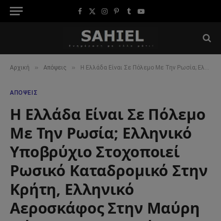
Facebook
X
Instagram
Pinterest
Tumblr
YouTube
(Twitter)
»
»
Αρχική
Απόψεις
Η Ελλάδα Είναι Σε Πόλεμο Με Την Ρωσία; Ελληνικό Υποβρύχιο Στοχοποιεί Ρωσικό Καταδρομικό Στην Κρήτη, Ελληνικό Αεροσκάφος Στην Μαύρη Θάλασσα; Κατασχέτουμε Ρωσικό Τάνκερ! Τι ‘Άλλο Θα Κάνουμε Θεέ Μου!
ΑΠΌΨΕΙΣ
Η Ελλάδα Είναι Σε Πόλεμο
Με Την Ρωσία; Ελληνικό
Υποβρύχιο Στοχοποιεί
Ρωσικό Καταδρομικό Στην
Κρήτη, Ελληνικό
Αεροσκάφος Στην Μαύρη