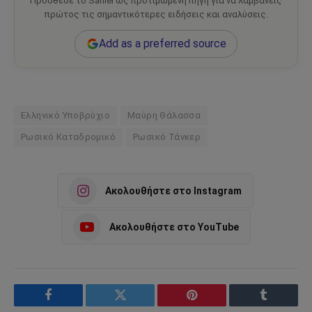
Πρόσθεσε το Sahiel ως προτιμώμενη πηγή για να λαμβάνεις
πρώτος τις σημαντικότερες ειδήσεις και αναλύσεις.
Add as a preferred source
Ελληνικό Υποβρύχιο
Μαύρη Θάλασσα
Ρωσικό Καταδρομικό
Ρωσικό Τάνκερ
Ακολουθήστε στο Instagram
Ακολουθήστε στο YouTube
Facebook
Twitter
Pinterest
Tumblr