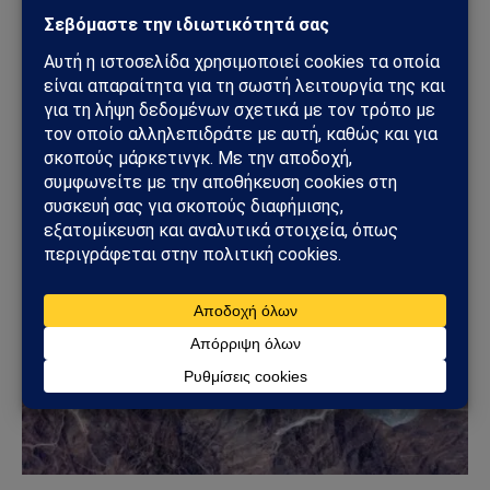
ΑΠΌΨΕΙΣ
Ανάλυση Andrew Korybko: Τι οδηγεί την
προγραμματισμένη επαναστρατιωτικοποίηση
της Γερμανίας ύψους 800 δισεκατομμυρίων ευρώ;
31/07/2026