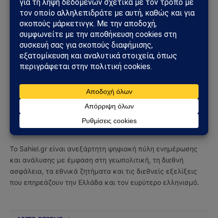
Ακολουθήστε στο YouTube
Facebook
Twitter
Pinterest
Tumblr
Sahiel Newsroom
Facebook
X
Pinterest
Instagram
Tumblr
(Twitter)
Το Sahiel.gr είναι ανεξάρτητη ψηφιακή πύλη ενημέρωσης
και ανάλυσης με έμφαση στη γεωπολιτική, τη διεθνή
ασφάλεια, τα εθνικά ζητήματα και τις διεθνείς εξελίξεις
που επηρεάζουν την Ελλάδα και τον ευρύτερο ελληνισμό.