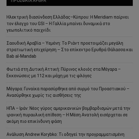
ΠΡΟΣΦΑΤΑ ΑΡΘΡΑ
Ηλεκτρική διασύνδεση Ελλάδας–Κύπρου: Η Meridiam παίρνει
τον έλεγχο του GSI – Η Γαλλία μπαίνει δυναμικά στο
γεωπολιτικό παιχνίδι
Σαουδική Αραβία – Υεμένη: Το Ριάντ προετοιμάζει μεγάλη
στρατιωτική επιχείρηση – Στο επίκεντρο Ερυθρά Θάλασσα και
Bab al-Mandab
Φωτιά στη Δυτική Αττική: Πύρινος κλοιός στα Μέγαρα –
Εκκενώσεις με 112 και μάχη με τις φλόγες
Μέγαρα: Γυναίκα παρασύρθηκε από συρμό του Προαστιακού –
Ανασύρθηκε χωρίς τις αισθήσεις της
ΗΠΑ – Ιράν: Νέος γύρος αμερικανικών βομβαρδισμών μετά την
ιρανική πυραυλική επίθεση – Η Μέση Ανατολή εισέρχεται σε
ακόμη πιο επικίνδυνη φάση
Ανάλυση Andrew Korybko: Τι οδηγεί την προγραμματισμένη