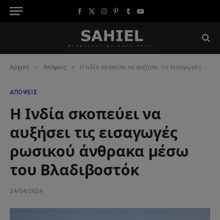
Facebook
X
Instagram
Pinterest
Tumblr
YouTube
(Twitter)
»
»
Αρχική
Απόψεις
Η Ινδία σκοπεύει να αυξήσει τις εισαγωγές ρωσικού άνθρακα μέσω του Βλαδιβοστόκ
ΑΠΌΨΕΙΣ
Η Ινδία σκοπεύει να
αυξήσει τις εισαγωγές
ρωσικού άνθρακα μέσω
του Βλαδιβοστόκ
24/04/2024