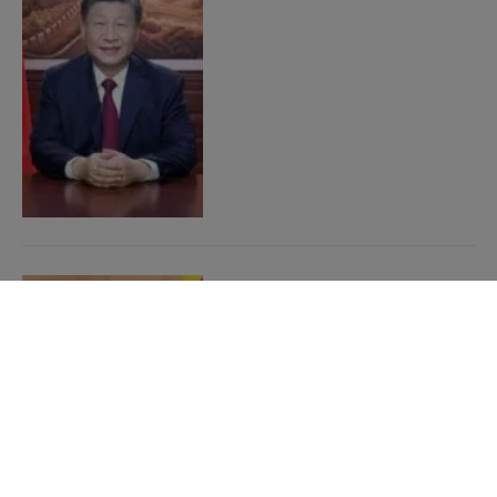
Ο Μπάιντεν και ο Σι θα
συναντηθούν την Τετάρτη
για συνομιλίες σχετικά με
το εμπόριο, την Ταϊβάν και
τη διαχείριση των
τεταμένων σχέσεων ΗΠΑ-
Κίνας
10/11/2023
από
Sahiel Newsroom