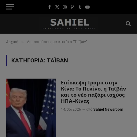
Facebook
X
Instagram
Pinterest
Tumblr
YouTube
(Twitter)
»
Αρχική
Δημοσιεύσεις με ετικέτα "Ταϊβάν"
ΚΑΤΗΓΟΡΊΑ:
ΤΑΪΒΆΝ
Επίσκεψη Τραμπ στην
Κίνα: Το Πεκίνο, η Ταϊβάν
και το νέο παζάρι ισχύος
ΗΠΑ–Κίνας
14/05/2026
από
Sahiel Newsroom