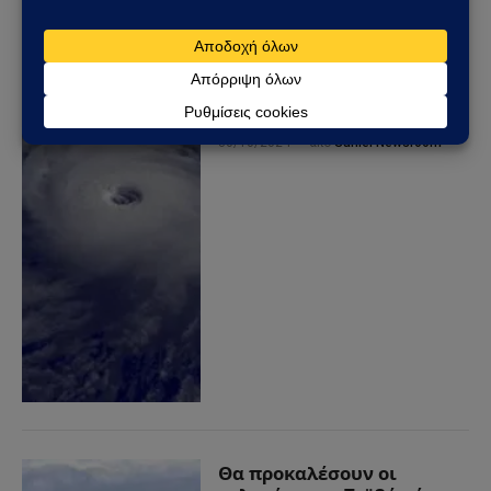
Ο τυφώνας Κονγκ-ρέι
απειλεί την Ταϊβάν με
ανέμους 230 χλμ/ώρα και
κύματα ύψους 5 μέτρων
30/10/2024
από
Sahiel Newsroom
Θα προκαλέσουν οι