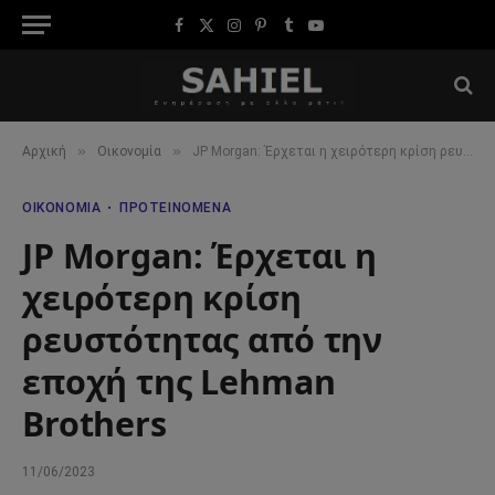
Facebook
X
Instagram
Pinterest
Tumblr
YouTube
(Twitter)
»
»
Αρχική
Οικονομία
JP Morgan: Έρχεται η χειρότερη κρίση ρευστότητας από την εποχή της Lehman Brothers
ΟΙΚΟΝΟΜΊΑ
ΠΡΟΤΕΙΝΌΜΕΝΑ
JP Morgan: Έρχεται η
χειρότερη κρίση
ρευστότητας από την
εποχή της Lehman
Brothers
11/06/2023