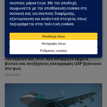
ΠΑΡΆΞΕΝΑ
Πεντάγωνο και UFO: Νέα απόρρητα αρχεία,
βίντεο και ανεξήγητες καταγραφές UAP βγαίνουν
στο φως
08/08/2026