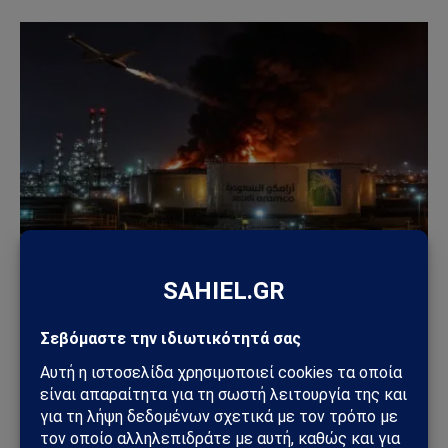
ΚΌΣΜΟΣ
Χούθι χτύπησαν την ενεργειακή καρδιά της
Σαουδικής Αραβίας – Επίθεση με drone στο
διυλιστήριο της Aramco στην Τζαζάν
09/08/2026