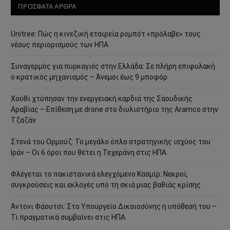
ΠΡΟΣΦΑΤΑ ΑΡΘΡΑ
Unitree: Πώς η κινεζική εταιρεία ρομπότ «πρόλαβε» τους
νέους περιορισμούς των ΗΠΑ
Συναγερμός για πυρκαγιές στην Ελλάδα: Σε πλήρη επιφυλακή
ο κρατικός μηχανισμός – Άνεμοι έως 9 μποφόρ
Χούθι χτύπησαν την ενεργειακή καρδιά της Σαουδικής
Αραβίας – Επίθεση με drone στο διυλιστήριο της Aramco στην
Τζαζάν
Στενά του Ορμούζ: Το μεγάλο όπλο στρατηγικής ισχύος του
Ιράν – Οι 6 όροι που θέτει η Τεχεράνη στις ΗΠΑ
Φλέγεται το πακιστανικά ελεγχόμενο Κασμίρ: Νεκροί,
συγκρούσεις και εκλογές υπό τη σκιά μιας βαθιάς κρίσης
Άντονι Φάουτσι: Στο Υπουργείο Δικαιοσύνης η υπόθεσή του –
Τι πραγματικά συμβαίνει στις ΗΠΑ