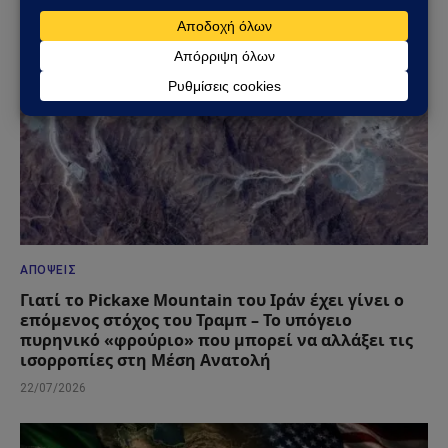
ΑΠΌΨΕΙΣ
Γιατί το Pickaxe Mountain του Ιράν έχει γίνει ο
επόμενος στόχος του Τραμπ – Το υπόγειο
πυρηνικό «φρούριο» που μπορεί να αλλάξει τις
ισορροπίες στη Μέση Ανατολή
22/07/2026