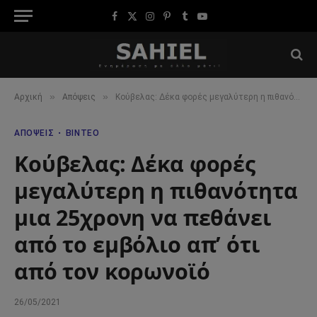
Facebook
X
Instagram
Pinterest
Tumblr
YouTube
(Twitter)
»
»
Αρχική
Απόψεις
Κούβελας: Δέκα φορές μεγαλύτερη η πιθανότητα μια 25χρονη να πεθάνει από το εμβόλιο απ’ ότι από τον κορωνοϊό
ΑΠΌΨΕΙΣ
ΒΊΝΤΕΟ
Κούβελας: Δέκα φορές
μεγαλύτερη η πιθανότητα
μια 25χρονη να πεθάνει
από το εμβόλιο απ’ ότι
από τον κορωνοϊό
26/05/2021