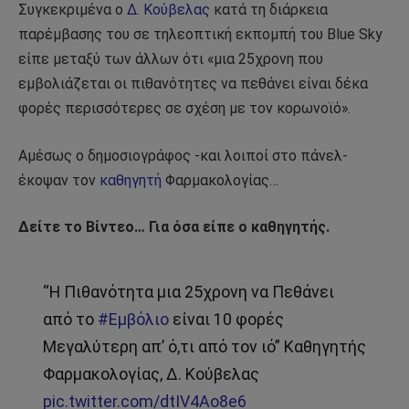
Συγκεκριμένα ο
Δ. Κούβελας
κατά τη διάρκεια
παρέμβασης του σε τηλεοπτική εκπομπή του Blue Sky
είπε μεταξύ των άλλων ότι «μια 25χρονη που
εμβολιάζεται οι πιθανότητες να πεθάνει είναι δέκα
φορές περισσότερες σε σχέση με τον κορωνοϊό».
Αμέσως ο δημοσιογράφος -και λοιποί στο πάνελ-
έκοψαν τον
καθηγητή
Φαρμακολογίας…
Δείτε το Βίντεο… Για όσα είπε ο καθηγητής.
“Η Πιθανότητα μια 25χρονη να Πεθάνει
από το
#Εμβόλιο
είναι 10 φορές
Μεγαλύτερη απ’ ό,τι από τον ιό” Καθηγητής
Φαρμακολογίας, Δ. Κούβελας
pic.twitter.com/dtIV4Ao8e6