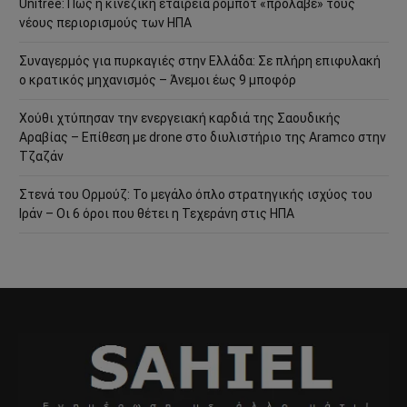
Unitree: Πώς η κινεζική εταιρεία ρομπότ «πρόλαβε» τους
νέους περιορισμούς των ΗΠΑ
Συναγερμός για πυρκαγιές στην Ελλάδα: Σε πλήρη επιφυλακή
ο κρατικός μηχανισμός – Άνεμοι έως 9 μποφόρ
Χούθι χτύπησαν την ενεργειακή καρδιά της Σαουδικής
Αραβίας – Επίθεση με drone στο διυλιστήριο της Aramco στην
Τζαζάν
Στενά του Ορμούζ: Το μεγάλο όπλο στρατηγικής ισχύος του
Ιράν – Οι 6 όροι που θέτει η Τεχεράνη στις ΗΠΑ