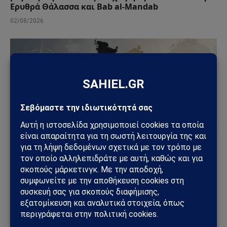
Ερυθρά Θάλασσα και Bab al-Mandab
02/08/2026
ΑΠΌΨΕΙΣ
Ανάλυση Andrew Korybko: Τι οδηγεί την
προγραμματισμένη επαναστρατιωτικοποίηση
της Γερμανίας ύψους 800 δισεκατομμυρίων ευρώ;
31/07/2026