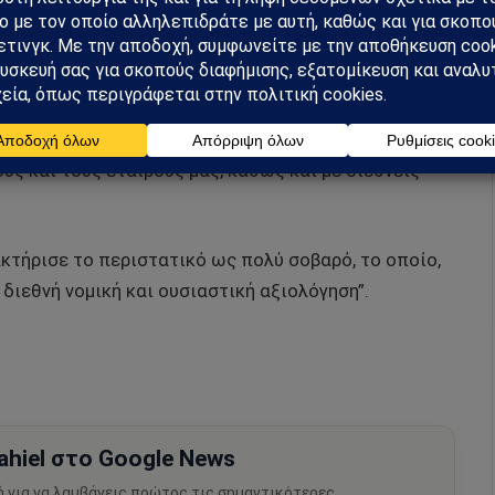
ι των παγκόσμιων κινδύνων, το υπουργείο
μεσα τους αρμόδιους οργανισμούς των Ηνωμένων
εθνών οργανισμών και ενώσεων, των οποίων η
ις λεπτομέρειες του περιστατικού. Θα ξεκινήσουμε
υς και τους εταίρους μας, καθώς και με διεθνείς
τήρισε το περιστατικό ως πολύ σοβαρό, το οποίο,
διεθνή νομική και ουσιαστική αξιολόγηση”.
hiel στο Google News
ή για να λαμβάνεις πρώτος τις σημαντικότερες