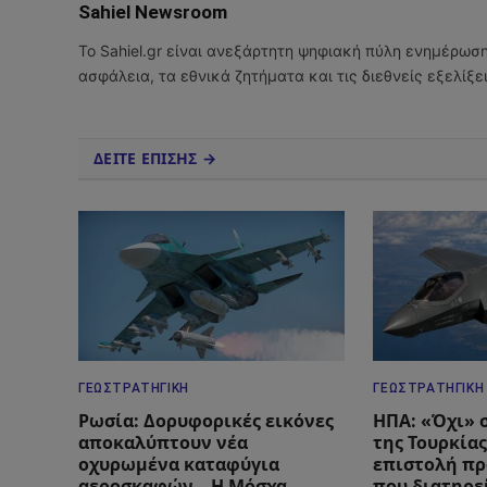
Sahiel Newsroom
Το Sahiel.gr είναι ανεξάρτητη ψηφιακή πύλη ενημέρωσ
ασφάλεια, τα εθνικά ζητήματα και τις διεθνείς εξελίξ
ΔΕΙΤΕ ΕΠΙΣΗΣ →
ΓΕΩΣΤΡΑΤΗΓΙΚΉ
ΓΕΩΣΤΡΑΤΗΓΙΚΉ
Ρωσία: Δορυφορικές εικόνες
ΗΠΑ: «Όχι» 
αποκαλύπτουν νέα
της Τουρκίας
οχυρωμένα καταφύγια
επιστολή πρ
αεροσκαφών – Η Μόσχα
που διατηρεί