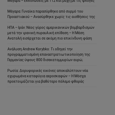
Μέγαρα – Εκκενώσεις με 112 και μάχη με τις φλόγες
Μέγαρα: Γυναίκα παρασύρθηκε από συρμό του
Προαστιακού – Ανασύρθηκε χωρίς τις αισθήσεις της
ΗΠΑ – Ιράν: Νέος γύρος αμερικανικών βομβαρδισμών
μετά την ιρανική πυραυλική επίθεση – Η Μέση
Ανατολή εισέρχεται σε ακόμη πιο επικίνδυνη φάση
Ανάλυση Andrew Korybko: Τι οδηγεί την
προγραμματισμένη επαναστρατιωτικοποίηση της
Γερμανίας ύψους 800 δισεκατομμυρίων ευρώ;
Ρωσία: Δορυφορικές εικόνες αποκαλύπτουν νέα
οχυρωμένα καταφύγια αεροσκαφών – Η Μόσχα
προετοιμάζεται για βαθύτερο πόλεμο φθοράς