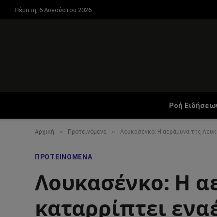
Πέμπτη, 6 Αυγούστου 2026
Ροή Ειδήσεω
»
»
Αρχική
Προτεινόμενα
Λουκασένκο: Η αεράμυνα της Λευκ
ΠΡΟΤΕΙΝΌΜΕΝΑ
Λουκασένκο: Η α
καταρρίπτει ενα