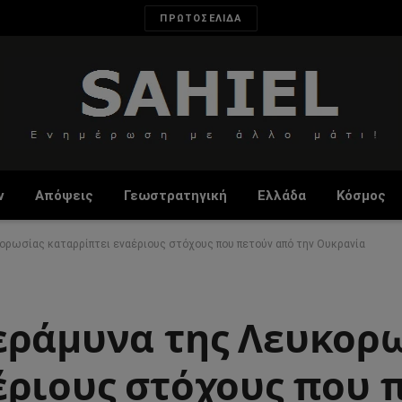
ΠΡΩΤΟΣΕΛΙΔΑ
ν
Απόψεις
Γεωστρατηγική
Ελλάδα
Κόσμος
ορωσίας καταρρίπτει εναέριους στόχους που πετούν από την Ουκρανία
εράμυνα της Λευκορ
έριους στόχους που 