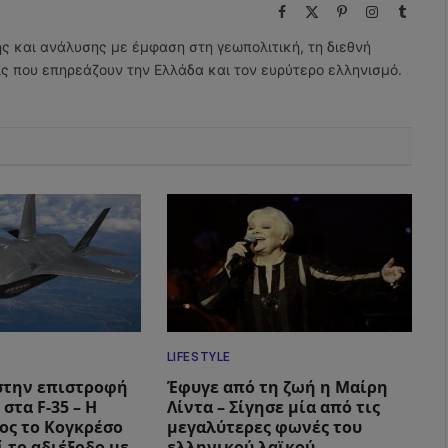
Facebook
X
Pinterest
Instagram
Tumbl
(Twitter)
ης και ανάλυσης με έμφαση στη γεωπολιτική, τη διεθνή
εις που επηρεάζουν την Ελλάδα και τον ευρύτερο ελληνισμό.
LIFESTYLE
στην επιστροφή
Έφυγε από τη ζωή η Μαίρη
 στα F-35 – Η
Λίντα – Σίγησε μία από τις
ος το Κογκρέσο
μεγαλύτερες φωνές του
 το αδιέξοδο με
ελληνικού λαϊκού