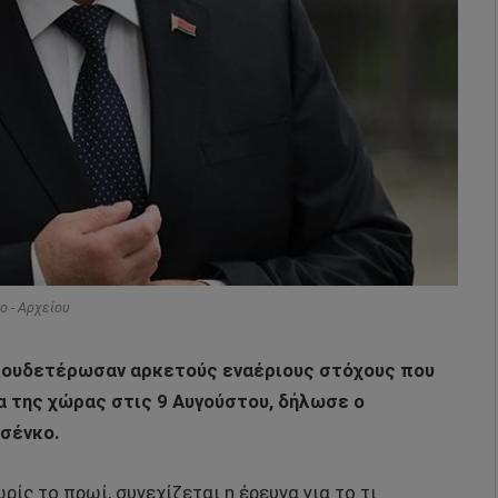
o - Αρχείου
ξουδετέρωσαν αρκετούς εναέριους στόχους που
α της χώρας στις 9 Αυγούστου, δήλωσε ο
σένκο.
ρίς το πρωί, συνεχίζεται η έρευνα για το τι