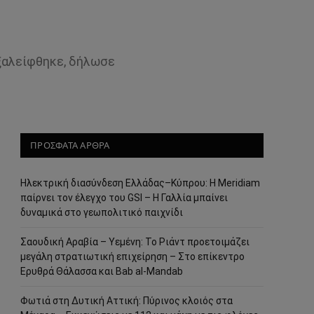
εξαλείφθηκε, δήλωσε
ΠΡΟΣΦΑΤΑ ΑΡΘΡΑ
Ηλεκτρική διασύνδεση Ελλάδας–Κύπρου: Η Meridiam
παίρνει τον έλεγχο του GSI – Η Γαλλία μπαίνει
δυναμικά στο γεωπολιτικό παιχνίδι
Σαουδική Αραβία – Υεμένη: Το Ριάντ προετοιμάζει
μεγάλη στρατιωτική επιχείρηση – Στο επίκεντρο
Ερυθρά Θάλασσα και Bab al-Mandab
Φωτιά στη Δυτική Αττική: Πύρινος κλοιός στα