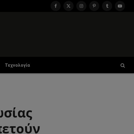
Facebook
X
Instagram
Pinterest
Tumblr
YouTu
(Twitter)
Τεχνολογία
ωσίας
πετούν