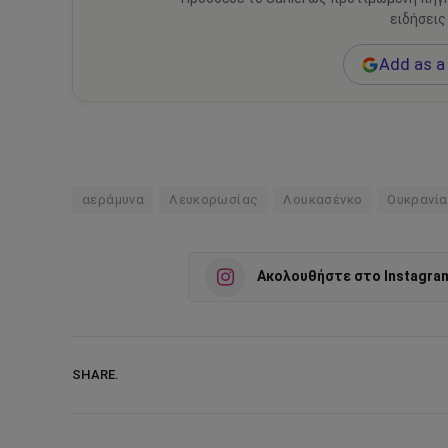
ειδήσεις
Add as a 
αεράμυνα
Λευκορωσίας
Λουκασένκο
Ουκρανία
Ακολουθήστε στο Instagra
SHARE.