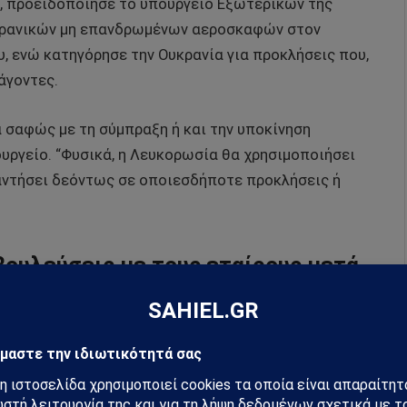
, προειδοποίησε το υπουργείο Εξωτερικών της
υκρανικών μη επανδρωμένων αεροσκαφών στον
, ενώ κατηγόρησε την Ουκρανία για προκλήσεις που,
άγοντες.
α σαφώς με τη σύμπραξη ή και την υποκίνηση
ργείο. “Φυσικά, η Λευκορωσία θα χρησιμοποιήσει
αντήσει δεόντως σε οποιεσδήποτε προκλήσεις ή
βουλεύσεις με τους εταίρους μετά
κό μη επανδρωμένο αεροσκάφος
μμάχους, εταίρους και διεθνείς οργανισμούς για το
ρωμένα αεροσκάφη, ανέφερε σε σχόλιό του το