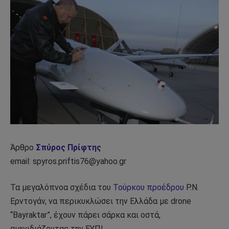
Άρθρο
Σπύρος Πρίφτης
email: spyros.priftis76@yahoo.gr
Τα μεγαλόπνοα σχέδια του
Τούρκου προέδρου
Ρ.Ν.
Ερντογάν, να περικυκλώσει την Ελλάδα με drone
“Bayraktar”, έχουν πάρει σάρκα και οστά,
αιφνιδιάζοντας την ΕΥΠ!