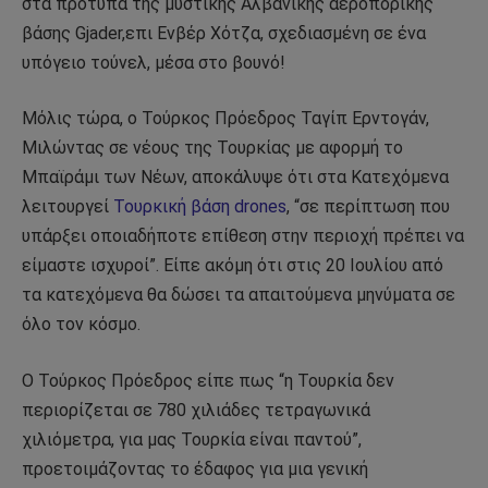
στα πρότυπα της μυστικής Αλβανικής αεροπορικής
βάσης Gjader,επι Ενβέρ Χότζα, σχεδιασμένη σε ένα
υπόγειο τούνελ, μέσα στο βουνό!
Μόλις τώρα, ο Τούρκος Πρόεδρος Ταγίπ Ερντογάν,
Μιλώντας σε νέους της Τουρκίας με αφορμή το
Μπαϊράμι των Νέων, αποκάλυψε ότι στα Κατεχόμενα
λειτουργεί
Τουρκική βάση drones
, “σε περίπτωση που
υπάρξει οποιαδήποτε επίθεση στην περιοχή πρέπει να
είμαστε ισχυροί”. Είπε ακόμη ότι στις 20 Ιουλίου από
τα κατεχόμενα θα δώσει τα απαιτούμενα μηνύματα σε
όλο τον κόσμο.
Ο Τούρκος Πρόεδρος είπε πως “η Τουρκία δεν
περιορίζεται σε 780 χιλιάδες τετραγωνικά
χιλιόμετρα, για μας Τουρκία είναι παντού”,
προετοιμάζοντας το έδαφος για μια γενική