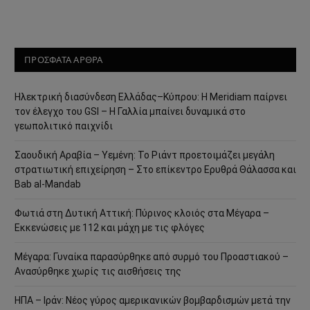
ΠΡΟΣΦΑΤΑ ΑΡΘΡΑ
Ηλεκτρική διασύνδεση Ελλάδας–Κύπρου: Η Meridiam παίρνει
τον έλεγχο του GSI – Η Γαλλία μπαίνει δυναμικά στο
γεωπολιτικό παιχνίδι
Σαουδική Αραβία – Υεμένη: Το Ριάντ προετοιμάζει μεγάλη
στρατιωτική επιχείρηση – Στο επίκεντρο Ερυθρά Θάλασσα και
Bab al-Mandab
Φωτιά στη Δυτική Αττική: Πύρινος κλοιός στα Μέγαρα –
Εκκενώσεις με 112 και μάχη με τις φλόγες
Μέγαρα: Γυναίκα παρασύρθηκε από συρμό του Προαστιακού –
Ανασύρθηκε χωρίς τις αισθήσεις της
ΗΠΑ – Ιράν: Νέος γύρος αμερικανικών βομβαρδισμών μετά την