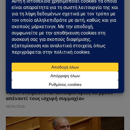
ΕΘΝΙΚΆ
Μήνυμα Κατς προς την Τουρκία από την Αθήνα:
«Όσοι ονειρεύονται αυτοκρατορίες θα βρουν
απέναντί τους ισχυρή συμμαχία»
08/06/2026