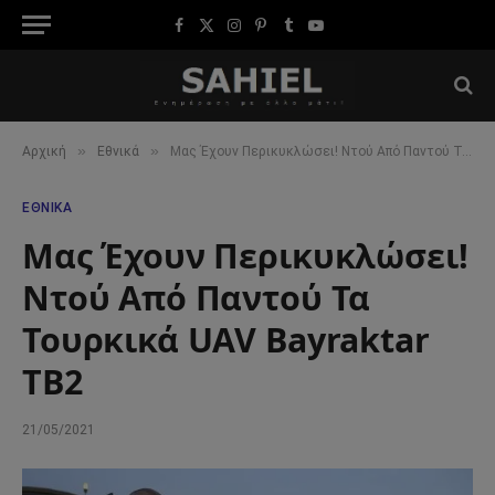
Facebook
X
Instagram
Pinterest
Tumblr
YouTube
(Twitter)
»
»
Αρχική
Εθνικά
Μας Έχουν Περικυκλώσει! Ντού Από Παντού Τα Τουρκικά UAV Bayraktar TB2
ΕΘΝΙΚΆ
Μας Έχουν Περικυκλώσει!
Ντού Από Παντού Τα
Τουρκικά UAV Bayraktar
TB2
21/05/2021