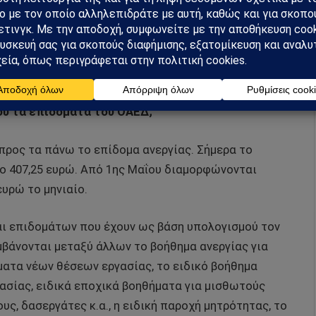
2. Συνεπώς ο μηνιαίος μικτός κατώτατος μισθός για
 είναι έως και 213 ευρώ υψηλότερος (713 ευρώ + 30
ν την περίπτωση μπορεί να ανέρχεται στα 926 ευρώ
 αδείας.
ού τα επιδόματα του ΟΑΕΔ;
ρος τα πάνω το επίδομα ανεργίας. Σήμερα το
αίο 407,25 ευρώ. Από 1ης Μαΐου διαμορφώνονται
ευρώ το μηνιαίο.
ι επιδομάτων που έχουν ως βάση υπολογισμού τον
μβάνονται μεταξύ άλλων το βοήθημα ανεργίας για
ατα νέων θέσεων εργασίας, το ειδικό βοήθημα
ασίας, ειδικά εποχικά βοηθήματα για μισθωτούς
υς, δασεργάτες κ.α., η ειδική παροχή μητρότητας, το