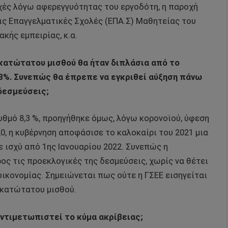
χές λόγω αφερεγγυότητας του εργοδότη, η παροχή
ις Επαγγελματικές Σχολές (ΕΠΑ.Σ) Μαθητείας του
κής εμπειρίας, κ.α.
 κατώτατου μισθού θα ήταν διπλάσια από το
,3%. Συνεπώς θα έπρεπε να εγκριθεί αύξηση πάνω
δεσμεύσεις;
υθμό 8,3 %, προηγήθηκε όμως, λόγω κορονοϊού, ύφεση
20, η κυβέρνηση αποφάσισε το καλοκαίρι του 2021 μια
ε ισχύ από 1ης Ιανουαρίου 2022. Συνεπώς η
ος τις προεκλογικές της δεσμεύσεις, χωρίς να θέτει
 οικονομίας. Σημειώνεται πως ούτε η ΓΣΕΕ εισηγείται
 κατώτατου μισθού.
αντιμετωπιστεί το κύμα ακρίβειας;