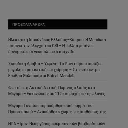
ΠΡΟΣΦΑΤΑ ΑΡΘΡΑ
Ηλεκτρική διασύνδεση Ελλάδας–Κύπρου: Η Meridiam
παίρνει τον έλεγχο του GSI – Η Γαλλία μπαίνει
δυναμικά στο γεωπολιτικό παιχνίδι
Σαουδική Αραβία – Υεμένη: Το Ριάντ προετοιμάζει
μεγάλη στρατιωτική επιχείρηση – Στο επίκεντρο
Ερυθρά Θάλασσα και Bab al-Mandab
Φωτιά στη Δυτική Αττική: Πύρινος κλοιός στα
Μέγαρα – Εκκενώσεις με 112 και μάχη με τις φλόγες
Μέγαρα: Γυναίκα παρασύρθηκε από συρμό του
Προαστιακού – Ανασύρθηκε χωρίς τις αισθήσεις της
ΗΠΑ – Ιράν: Νέος γύρος αμερικανικών βομβαρδισμών