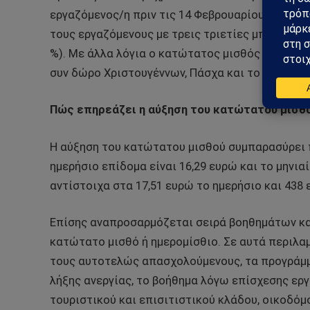
εργαζόμενος/η πριν τις 14 Φεβρουαρίου του 201
τους εργαζόμενους με τρεις τριετίες μπορεί να
%). Με άλλα λόγια ο κατώτατος μισθός σε αυτή
συν δώρο Χριστουγέννων, Πάσχα και το επίδομα
Πώς επηρεάζει η αύξηση του κατώτατου μισθ
Η αύξηση του κατώτατου μισθού συμπαρασύρει π
ημερήσιο επίδομα είναι 16,29 ευρώ και το μηνι
αντίστοιχα στα 17,51 ευρώ το ημερήσιο και 438 
Επίσης αναπροσαρμόζεται σειρά βοηθημάτων κα
κατώτατο μισθό ή ημερομίσθιο. Σε αυτά περιλα
τους αυτοτελώς απασχολούμενους, τα προγράμμ
λήξης ανεργίας, το βοήθημα λόγω επίσχεσης εργ
τουριστικού και επισιτιστικού κλάδου, οικοδόμο