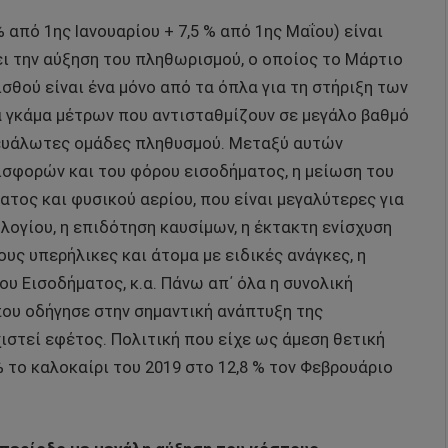
 από 1ης Ιανουαρίου + 7,5 % από 1ης Μαΐου) είναι
ι την αύξηση του πληθωρισμού, ο οποίος το Μάρτιο
ισθού είναι ένα μόνο από τα όπλα για τη στήριξη των
α γκάμα μέτρων που αντισταθμίζουν σε μεγάλο βαθμό
ο ευάλωτες ομάδες πληθυσμού. Μεταξύ αυτών
ισφορών και του φόρου εισοδήματος, η μείωση του
ατος και φυσικού αερίου, που είναι μεγαλύτερες για
λογίου, η επιδότηση καυσίμων, η έκτακτη ενίσχυση
ς υπερήλικες και άτομα με ειδικές ανάγκες, η
υ Εισοδήματος, κ.α. Πάνω απ΄ όλα η συνολική
που οδήγησε στην σημαντική ανάπτυξη της
χιστεί εφέτος. Πολιτική που είχε ως άμεση θετική
% το καλοκαίρι του 2019 στο 12,8 % τον Φεβρουάριο