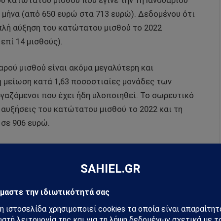
υ κατώτατου μισθού που έγινε την 1η Ιανουαρίου
ο μήνα (από 650 ευρώ στα 713 ευρώ). Δεδομένου ότι
ιπλή αύξηση του κατώτατου μισθού το 2022
επί 14 μισθούς).
ρού μισθού είναι ακόμα μεγαλύτερη και
η μείωση κατά 1,63 ποσοστιαίες μονάδες των
αζόμενοι που έχει ήδη υλοποιηθεί. Το σωρευτικό
 αυξήσεις του κατώτατου μισθού το 2022 και τη
σε 906 ευρώ.
ηλαδή την προϋπηρεσία των εργαζομένων που
λα λόγια οι «τριετίες» συνεχίζουν να
 μισθός και το κατώτατο ημερομίσθιο
τη προϋπηρεσίας που έχει συμπληρώσει ο/η