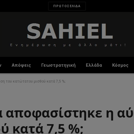
ΠΡΩΤΟΣΕΛΙΔΑ
ν
Απόψεις
Γεωστρατηγική
Ελλάδα
Κόσμος
ηση του κατώτατου μισθού κατά 7,5 %;
α αποφασίστηκε η αύ
 κατά 7,5 %;