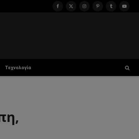
Facebook
X
Instagram
Pinterest
Tumblr
YouTu
(Twitter)
Τεχνολογία
πη,