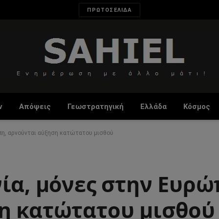
ΠΡΩΤΟΣΕΛΙΔΑ
ν
Απόψεις
Γεωστρατηγική
Ελλάδα
Κόσμος
πη, αρνούνται αύξηση κατώτατου μισθού
ία, μόνες στην Ευρώ
η κατώτατου μισθού