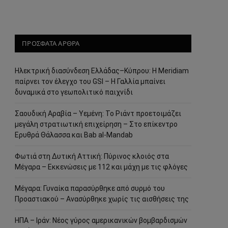
ΠΡΟΣΦΑΤΑ ΑΡΘΡΑ
Ηλεκτρική διασύνδεση Ελλάδας–Κύπρου: Η Meridiam
παίρνει τον έλεγχο του GSI – Η Γαλλία μπαίνει
δυναμικά στο γεωπολιτικό παιχνίδι
Σαουδική Αραβία – Υεμένη: Το Ριάντ προετοιμάζει
μεγάλη στρατιωτική επιχείρηση – Στο επίκεντρο
Ερυθρά Θάλασσα και Bab al-Mandab
Φωτιά στη Δυτική Αττική: Πύρινος κλοιός στα
Μέγαρα – Εκκενώσεις με 112 και μάχη με τις φλόγες
Μέγαρα: Γυναίκα παρασύρθηκε από συρμό του
Προαστιακού – Ανασύρθηκε χωρίς τις αισθήσεις της
ΗΠΑ – Ιράν: Νέος γύρος αμερικανικών βομβαρδισμών