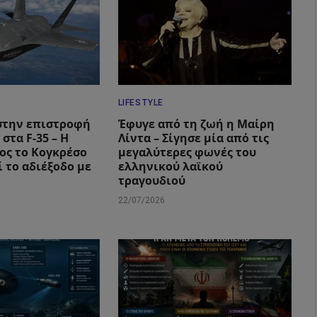
LIFESTYLE
στην επιστροφή
Έφυγε από τη ζωή η Μαίρη
 στα F-35 – Η
Λίντα – Σίγησε μία από τις
ος το Κογκρέσο
μεγαλύτερες φωνές του
 το αδιέξοδο με
ελληνικού λαϊκού
τραγουδιού
22/07/2026