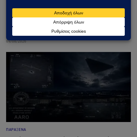
ΓΕΩΣΤΡΑΤΗΓΙΚΉ
Φλέγεται το πακιστανικά ελεγχόμενο Κασμίρ:
Νεκροί, συγκρούσεις και εκλογές υπό τη σκιά
μιας βαθιάς κρίσης
09/08/2026
ΠΑΡΆΞΕΝΑ