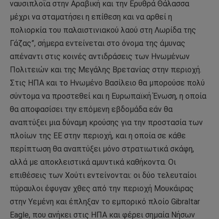
ναυσιπλοΐα στην Αραβική και την Ερυθρά Θάλασσα
μέχρι να σταματήσει η επίθεση και να αρθεί η
πολιορκία του παλαιστινιακού λαού στη Λωρίδα της
Γάζας”, σήμερα εντείνεται στο όνομα της άμυνας
απέναντι στις κοινές αντιδράσεις των Ηνωμένων
Πολιτειών και της Μεγάλης Βρετανίας στην περιοχή.
Στις ΗΠΑ και το Ηνωμένο Βασίλειο θα μπορούσε πολύ
σύντομα να προστεθεί και η Ευρωπαϊκή Ένωση, η οποία
θα αποφασίσει την επόμενη εβδομάδα εάν θα
αναπτύξει μια δύναμη κρούσης για την προστασία των
πλοίων της ΕΕ στην περιοχή, και η οποία σε κάθε
περίπτωση θα αναπτύξει μόνο στρατιωτικά σκάφη,
αλλά με αποκλειστικά αμυντικά καθήκοντα. Οι
επιθέσεις των Χούτι εντείνονται: οι δύο τελευταίοι
πύραυλοι έφυγαν χθες από την περιοχή Μουκάιρας
στην Υεμένη και έπληξαν το εμπορικό πλοίο Gibraltar
Eagle, που ανήκει στις ΗΠΑ και φέρει σημαία Νήσων