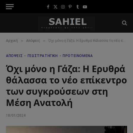
Facebook
X
Instagram
Pinterest
Tumblr
YouTube
(Twitter)
»
»
Αρχική
Απόψεις
Όχι μόνο η Γάζα: Η Ερυθρά θάλασσα το νέο επίκεντρο των συγκρούσεων στη Μέση Ανατολή
ΑΠΌΨΕΙΣ
ΓΕΩΣΤΡΑΤΗΓΙΚΉ
ΠΡΟΤΕΙΝΌΜΕΝΑ
Όχι μόνο η Γάζα: Η Ερυθρά
θάλασσα το νέο επίκεντρο
των συγκρούσεων στη
Μέση Ανατολή
18/01/2024