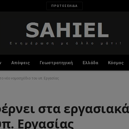
ΠΡΩΤΟΣΕΛΙΔΑ
ν
Απόψεις
Γεωστρατηγική
Ελλάδα
Κόσμος
το νέο νομοσχέδιο του υπ. Εργασίας
έρνει στα εργασιακά
π. Εργασίας