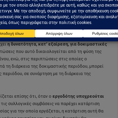
υ χρόνου
, η διάρκεια της δοκιμαστικής περιόδου θα
ς σύμβασης και τη φύση της εργασίας, ενώ, αν
 ίδια καθήκοντα, δεν απαιτείται νέα δοκιμαστική
ρχει
η δυνατότητα, κατ’ εξαίρεση, για δοκιμαστικές
τώσεις που αυτό δικαιολογείται από τη φύση της
ένου, ενώ, στις περιπτώσεις στις οποίες ο
τά τη διάρκεια της δοκιμαστικής περιόδου, μπορεί
 περιόδου, σε συνάρτηση με τη διάρκεια της
ίζεται επίσης ότι, όταν ο
εργοδότης υποχρεούται
 τις συλλογικές συμβάσεις να παρέχει κατάρτιση
σίας για την οποία εργάζεται, η κατάρτιση αυτή θα