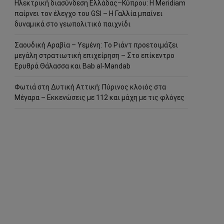
Ηλεκτρική διασύνδεση Ελλάδας–Κύπρου: Η Meridiam
παίρνει τον έλεγχο του GSI – Η Γαλλία μπαίνει
δυναμικά στο γεωπολιτικό παιχνίδι
Σαουδική Αραβία – Υεμένη: Το Ριάντ προετοιμάζει
μεγάλη στρατιωτική επιχείρηση – Στο επίκεντρο
Ερυθρά Θάλασσα και Bab al-Mandab
Φωτιά στη Δυτική Αττική: Πύρινος κλοιός στα
Μέγαρα – Εκκενώσεις με 112 και μάχη με τις φλόγες