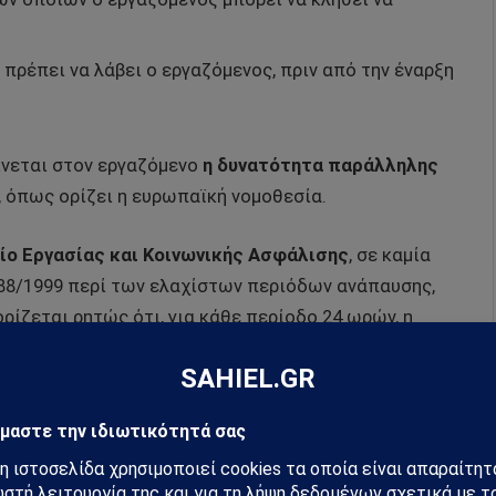
πρέπει να λάβει ο εργαζόμενος, πριν από την έναρξη
δίνεται στον εργαζόμενο
η δυνατότητα παράλληλης
, όπως ορίζει η ευρωπαϊκή νομοθεσία.
ίο Εργασίας και Κοινωνικής Ασφάλισης
, σε καμία
88/1999 περί των ελαχίστων περιόδων ανάπαυσης,
ρίζεται ρητώς ότι, για κάθε περίοδο 24 ωρών, η
η των 11 συνεχών ωρών, που συνεχίζει να ισχύει για
ενος.
η διάρκεια για τη
δοκιμαστική περίοδο εργασίας,
η
ί στους έξι μήνες.