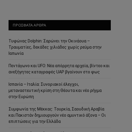
ΠΡΟΣΦΑΤΑ ΑΡΘΡΑ
Τυφώνας Dolphin: Σαρώνει την Οκινάουα –
Τραυματίες, δεκάδες χιλιάδες χωρίς ρεύμα στην
Ιαπωνία
Πεντάγωνο και UFO: Νέα απόρρητα αρχεία, βίντεο και
ανεξήγητες καταγραφές UAP βγαίνουν στο φως
Ισπανία – Ιταλία: Συνοριακοί έλεγχοι,
μεταναστευτική κρίση στη Θέουτα και νέο ρήγμα
στην Ευρώπη
Συμφωνία της Μέκκας: Τουρκία, Σαουδική Αραβία
και Πακιστάν δημιουργούν νέο αμυντικό άξονα – Οι
επιπτώσεις για την Ελλάδα