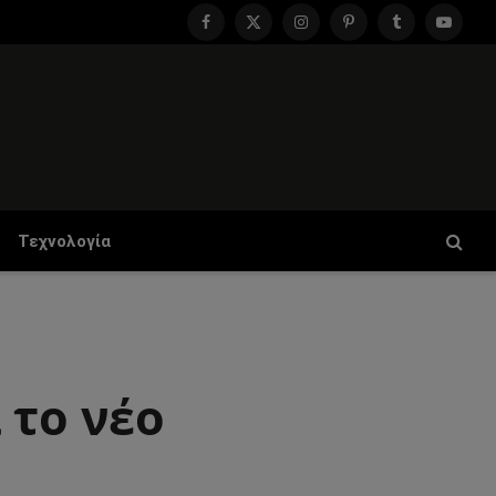
Facebook
X
Instagram
Pinterest
Tumblr
YouTu
(Twitter)
Τεχνολογία
 το νέο