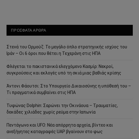
ΠΡΟΣΦΑΤΑ ΑΡΘΡΑ
Στενά του Ορμούζ: Το μεγάλο όπλο στρατηγικής ισχύος του
Ιράν – Οι 6 όροι που θέτει η Τεχεράνη στις ΗΠΑ
Φλέγεται το πακιστανικά ελεγχόμενο Κασμίρ: Νεκροί,
συγκρούσεις και εκλογές υπό τη σκιά μιας βαθιάς κρίσης
Άντονι Φάουτσι: Στο Υπουργείο Δικαιοσύνης η υπόθεσή του –
Τι πραγματικά συμβαίνει στις ΗΠΑ
Τυφώνας Dolphin: Σαρώνει την Οκινάουα – Τραυματίες,
δεκάδες χιλιάδες χωρίς ρεύμα στην Ιαπωνία
Πεντάγωνο και UFO: Νέα απόρρητα αρχεία, βίντεο και
ανεξήγητες καταγραφές UAP βγαίνουν στο φως