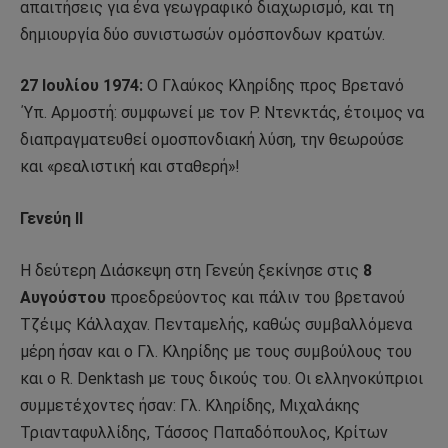
απαιτήσεις για ένα γεωγραφικό διαχωρισμό, και τη
δημιουργία δύο συνιστωσών ομόσπονδων κρατών.
27 Ιουλίου 1974:
Ο Γλαύκος Κληρίδης προς Βρετανό
΄Υπ. Αρμοστή: συμφωνεί με τον Ρ. Ντενκτάς, έτοιμος να
διαπραγματευθεί ομοσπονδιακή λύση, την θεωρούσε
και «ρεαλιστική και σταθερή»!
Γενεύη ΙΙ
Η δεύτερη Διάσκεψη στη Γενεύη ξεκίνησε στις
8
Αυγούστου
προεδρεύοντος και πάλιν του βρετανού
Τζέιμς Κάλλαχαν. Πενταμελής, καθώς συμβαλλόμενα
μέρη ήσαν και ο Γλ. Κληρίδης με τους συμβούλους του
και ο R. Denktash με τους δικούς του. Οι ελληνοκύπριοι
συμμετέχοντες ήσαν: Γλ. Κληρίδης, Μιχαλάκης
Τριανταφυλλίδης, Τάσσος Παπαδόπουλος, Κρίτων