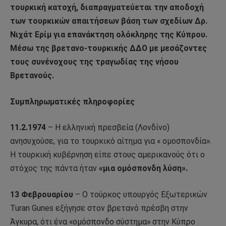
τουρκική κατοχή, διαπραγματεύεται την αποδοχή
των τουρκικών απαιτήσεων βάση των σχεδίων Δρ.
Νιχάτ Ερίμ για επανάκτηση ολόκληρης της Κύπρου.
Μέσω της βρετανο-τουρκικής ΔΔΟ με μεσάζοντες
τους συνένοχους της τραγωδίας της νήσου
Βρετανούς.
Συμπληρωματικές πληροφορίες
11.2.1974
– Η ελληνική πρεσβεία (Λονδίνο)
ανησυχούσε, για το τουρκικό αίτημα για « ομοσπονδία».
Η τουρκική κυβέρνηση είπε στους αμερικανούς ότι ο
στόχος της πάντα ήταν
«μια ομόσπονδη λύση».
13 Φεβρουαρίου
– Ο τούρκος υπουργός Εξωτερικών
Turan Gunes εξήγησε στον βρετανό πρέσβη στην
Άγκυρα, ότι ένα «ομόσπονδο σύστημα» στην Κύπρο