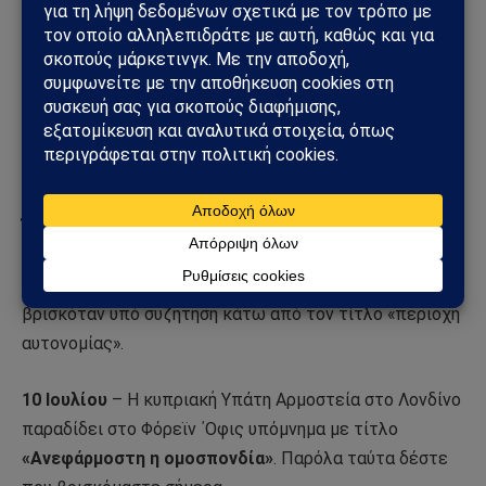
19 Ιουνίου
– Βρετανός Ύπατος Αρμοστής Στίβεν
΄Ολβερ : «Ο Ρ. Ντενκτάς πάντα είχε βλέψεις για μια
ανεξάρτητη αυτόνομη διοίκηση και δούλεψε σκληρά τα
τελευταία έξι χρόνια για να το κατορθώσει».
4 Ιουλίου
– Ο Ντενκτάς διαβεβαίωσε τον βρετανό
Ύπατο Αρμοστή ότι «οι δύο συνταγματολόγοι είχαν
κατορθώσει αρκετή πρόοδο. Η ελληνική πλευρά
δέχθηκε την αρχή των ξεχωριστών δήμων. Το θέμα
βρισκόταν υπό συζήτηση κάτω από τον τίτλο «περιοχή
αυτονομίας».
10 Ιουλίου
– Η κυπριακή Υπάτη Αρμοστεία στο Λονδίνο
παραδίδει στο Φόρεϊν ΄Οφις υπόμνημα με τίτλο
«Ανεφάρμοστη η ομοσπονδία»
. Παρόλα ταύτα δέστε