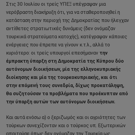
Στις 30 Ιουλίου οι τρείς ΥΠΕΞ υπέγραψαν μια
νερόβραστη διακήρυξη ότι, για να σταθεροποιηθεί η
κατάσταση στην περιοχή της Δημοκρατίας που ήλεγχαν
αντίθετες στρατιωτικές δυνάμεις (δεν ονόμαζαν
τουρκικά στρατεύματα κατοχής), κατέγραψαν κάποιες
ενέργειες που έπρεπε να γίνουν κ.τ.λ., αλλά το
κυριότερο: οι τρείς υπουργοί επεσήμαναν
την
έμπρακτη ύπαρξη στη Δημοκρατία της Κύπρου δύο
αυτόνομων διοικήσεων, μία της ελληνοκυπριακής
διοίκησης και μία της τουρκοκυπριακής, και ότι
στην επόμενή τους συνεδρία, δίχως προκατάληψη,
θα συζητούσαν τα προβλήματα που προέκυπταν από
την ύπαρξη αυτών των αυτόνομων διοικήσεων.
Και αυτά ενόσω α) ο ξεριζωμός και οι αγριότητες των
τούρκων συνεχίζονταν και ο τούρκος υπ. Εξωτερικών
απαιτούσε όπως δεν ονόμαζαν την Τουρκία ως