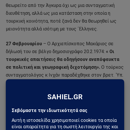
θεωρείτο από την Άγκυρα όχι ως μια συνταγματική
διευθέτηση, αλλά ως μια κατάσταση στην οποία η
τουρκική κοινότητα, ποτέ ξανά δεν θα θεωρηθεί ως
μειονότητα αλλά ισότιμη με τους ´Ελληνες.
27 Φεβρουαρίου
– Ο Αρχιεπίσκοπος Μακάριος σε
δήλωσή του σε βέλγο δημοσιογράφο 20.2.1974:
« Οι
τουρκικές απαιτήσεις θα οδηγήσουν αναπόφευκτα
σε πολιτική και γεωγραφική διχοτόμηση».
Ο τούρκος
συνταγματολόγος κ Ινχάν παραδέχθηκε στον βρετ. ΄Υπ.
Αρμοστή τον τουρκικό στόχο:
ένα δικοινοτικό
ομόσπονδο κράτος λόγω του ότι δεν έχουν
εμπιστοσύνη στις Συνθήκες του 1960. Η ομοσπονδία
δεν μπορεί να δουλέψει δίχως γεωγραφική βάση.
8 Απριλίου
– Ο Ετσεβίτ: «διαρκή λύση στα πλαίσια
ενός ανεξάρτητου ομόσπονδου κράτους».