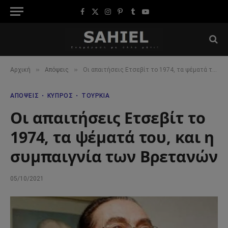
Facebook
X
Instagram
Pinterest
Tumblr
YouTube
(Twitter)
»
»
Αρχική
Απόψεις
Οι απαιτήσεις Ετσεβίτ το 1974, τα ψέματά του, και η συμπαιγνία των Βρετανών
ΑΠΌΨΕΙΣ
ΚΎΠΡΟΣ
ΤΟΥΡΚΊΑ
Οι απαιτήσεις Ετσεβίτ το
1974, τα ψέματά του, και η
συμπαιγνία των Βρετανών
05/10/2021