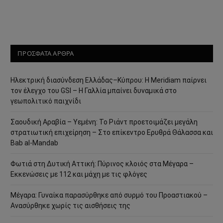
ΠΡΟΣΦΑΤΑ ΑΡΘΡΑ
Ηλεκτρική διασύνδεση Ελλάδας–Κύπρου: Η Meridiam παίρνει
τον έλεγχο του GSI – Η Γαλλία μπαίνει δυναμικά στο
γεωπολιτικό παιχνίδι
Σαουδική Αραβία – Υεμένη: Το Ριάντ προετοιμάζει μεγάλη
στρατιωτική επιχείρηση – Στο επίκεντρο Ερυθρά Θάλασσα και
Bab al-Mandab
Φωτιά στη Δυτική Αττική: Πύρινος κλοιός στα Μέγαρα –
Εκκενώσεις με 112 και μάχη με τις φλόγες
Μέγαρα: Γυναίκα παρασύρθηκε από συρμό του Προαστιακού –
Ανασύρθηκε χωρίς τις αισθήσεις της