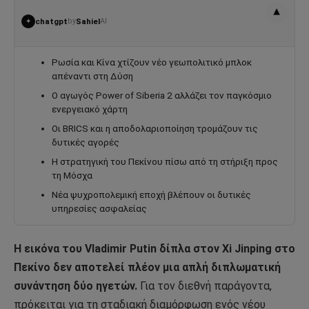
▾
chatgpt
by
Sahiel
AI
✦
Ρωσία και Κίνα χτίζουν νέο γεωπολιτικό μπλοκ
απέναντι στη Δύση
Ο αγωγός Power of Siberia 2 αλλάζει τον παγκόσμιο
ενεργειακό χάρτη
Οι BRICS και η αποδολαριοποίηση τρομάζουν τις
δυτικές αγορές
Η στρατηγική του Πεκίνου πίσω από τη στήριξη προς
τη Μόσχα
Νέα ψυχροπολεμική εποχή βλέπουν οι δυτικές
υπηρεσίες ασφαλείας
Η εικόνα του Vladimir Putin δίπλα στον Xi Jinping στο
Πεκίνο δεν αποτελεί πλέον μια απλή διπλωματική
συνάντηση δύο ηγετών.
Για τον διεθνή παράγοντα,
πρόκειται για τη σταδιακή διαμόρφωση ενός νέου