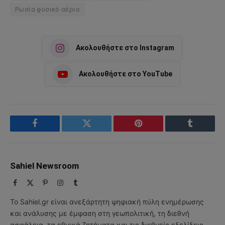
Ρωσία φυσικό αέριο
Ακολουθήστε στο Instagram
Ακολουθήστε στο YouTube
Facebook
Twitter
Pinterest
Tumblr
Sahiel Newsroom
Facebook
X
Pinterest
Instagram
Tumblr
(Twitter)
Το Sahiel.gr είναι ανεξάρτητη ψηφιακή πύλη ενημέρωσης
και ανάλυσης με έμφαση στη γεωπολιτική, τη διεθνή
ασφάλεια, τα εθνικά ζητήματα και τις διεθνείς εξελίξεις