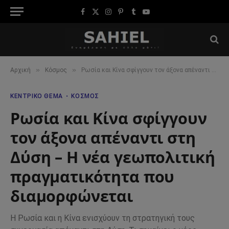
Facebook
X
Instagram
Pinterest
Tumblr
YouTube
(Twitter)
»
»
Αρχική
Κόσμος
Ρωσία και Κίνα σφίγγουν τον άξονα απέναντι στη Δύση – Η νέα γεωπολιτική πραγματικότητα που διαμορφώνεται
ΚΕΝΤΡΙΚΌ ΘΈΜΑ
ΚΌΣΜΟΣ
Ρωσία και Κίνα σφίγγουν
τον άξονα απέναντι στη
Δύση – Η νέα γεωπολιτική
πραγματικότητα που
διαμορφώνεται
Η Ρωσία και η Κίνα ενισχύουν τη στρατηγική τους