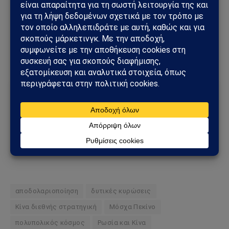
Το Sahiel φιλτράρει τις εξελίξεις με ανεξάρτητη ματιά, χωρίς
φίλτρα και χωρίς εξαρτήσεις. Ενημερώσου για όσα
παίζουν
πίσω απ’ τα φώτα
.
Ακολούθησε το Sahiel στο Google News
Πρόσθεσε το Sahiel ως προτιμώμενη πηγή για να λαμβάνεις
πρώτος τις σημαντικότερες ειδήσεις και αναλύσεις.
Add as a preferred source
αποδολαριοποίηση
δυτικές κυρώσεις
Κίνα διεθνής στρατηγική
Μόσχα Πεκίνο
πολυπολικός κόσμος
Ρωσία και Κίνα