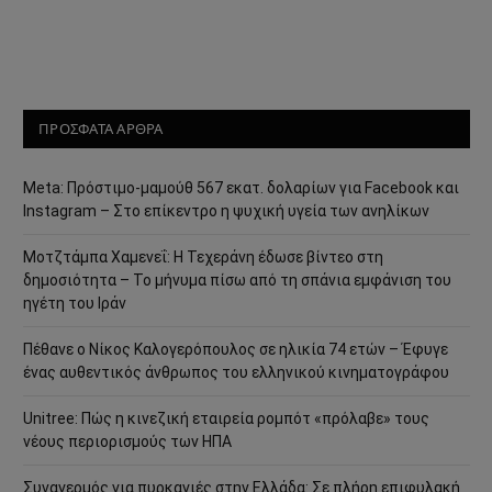
ΠΡΟΣΦΑΤΑ ΑΡΘΡΑ
Meta: Πρόστιμο-μαμούθ 567 εκατ. δολαρίων για Facebook και
Instagram – Στο επίκεντρο η ψυχική υγεία των ανηλίκων
Μοτζτάμπα Χαμενεΐ: Η Τεχεράνη έδωσε βίντεο στη
δημοσιότητα – Το μήνυμα πίσω από τη σπάνια εμφάνιση του
ηγέτη του Ιράν
Πέθανε ο Νίκος Καλογερόπουλος σε ηλικία 74 ετών – Έφυγε
ένας αυθεντικός άνθρωπος του ελληνικού κινηματογράφου
Unitree: Πώς η κινεζική εταιρεία ρομπότ «πρόλαβε» τους
νέους περιορισμούς των ΗΠΑ
Συναγερμός για πυρκαγιές στην Ελλάδα: Σε πλήρη επιφυλακή