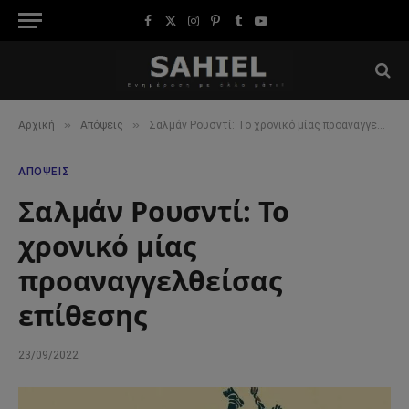
Facebook
X
Instagram
Pinterest
Tumblr
YouTube
(Twitter)
»
»
Αρχική
Απόψεις
Σαλμάν Ρουσντί: Το χρονικό μίας προαναγγελθείσας επίθεσης
ΑΠΌΨΕΙΣ
Σαλμάν Ρουσντί: Το
χρονικό μίας
προαναγγελθείσας
επίθεσης
23/09/2022