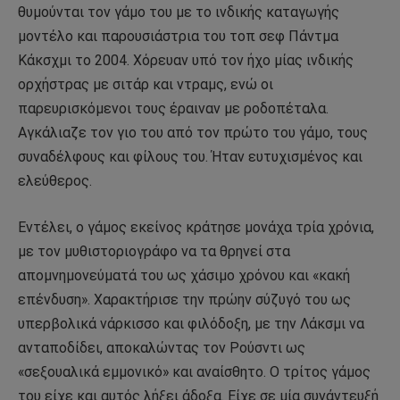
θυμούνται τον γάμο του με το ινδικής καταγωγής
μοντέλο και παρουσιάστρια του τοπ σεφ Πάντμα
Κάκσχμι το 2004. Χόρευαν υπό τον ήχο μίας ινδικής
ορχήστρας με σιτάρ και ντραμς, ενώ οι
παρευρισκόμενοι τους έραιναν με ροδοπέταλα.
Αγκάλιαζε τον γιο του από τον πρώτο του γάμο, τους
συναδέλφους και φίλους του. Ήταν ευτυχισμένος και
ελεύθερος.
Εντέλει, ο γάμος εκείνος κράτησε μονάχα τρία χρόνια,
με τον μυθιστοριογράφο να τα θρηνεί στα
απομνημονεύματά του ως χάσιμο χρόνου και «κακή
επένδυση». Χαρακτήρισε την πρώην σύζυγό του ως
υπερβολικά νάρκισσο και φιλόδοξη, με την Λάκσμι να
ανταποδίδει, αποκαλώντας τον Ρούσντι ως
«σεξουαλικά εμμονικό» και αναίσθητο. Ο τρίτος γάμος
του είχε και αυτός λήξει άδοξα. Είχε σε μία συνάντευξή