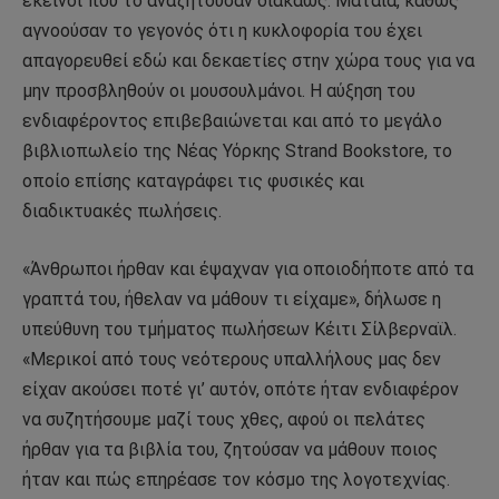
εκείνοι που το αναζητούσαν διακαώς. Μάταια, καθώς
αγνοούσαν το γεγονός ότι η κυκλοφορία του έχει
απαγορευθεί εδώ και δεκαετίες στην χώρα τους για να
μην προσβληθούν οι μουσουλμάνοι. Η αύξηση του
ενδιαφέροντος επιβεβαιώνεται και από το μεγάλο
βιβλιοπωλείο της Νέας Υόρκης Strand Bookstore, το
οποίο επίσης καταγράφει τις φυσικές και
διαδικτυακές πωλήσεις.
«Άνθρωποι ήρθαν και έψαχναν για οποιοδήποτε από τα
γραπτά του, ήθελαν να μάθουν τι είχαμε», δήλωσε η
υπεύθυνη του τμήματος πωλήσεων Κέιτι Σίλβερναϊλ.
«Μερικοί από τους νεότερους υπαλλήλους μας δεν
είχαν ακούσει ποτέ γι’ αυτόν, οπότε ήταν ενδιαφέρον
να συζητήσουμε μαζί τους χθες, αφού οι πελάτες
ήρθαν για τα βιβλία του, ζητούσαν να μάθουν ποιος
ήταν και πώς επηρέασε τον κόσμο της λογοτεχνίας.