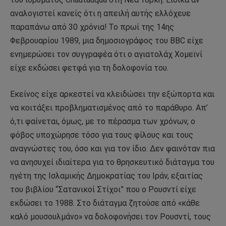
αναλογιστεί κανείς ότι η απειλή αυτής ελλόχευε
παραπάνω από 30 χρόνια! Το πρωί της 14ης
Φεβρουαρίου 1989, μια δημοσιογράφος του BBC είχε
ενημερώσει τον συγγραφέα ότι ο αγιατολάχ Χομεϊνί
είχε εκδώσει φετφά για τη δολοφονία του.
Εκείνος είχε αρκεστεί να κλειδώσει την εξώπορτα και
να κοιτάξει προβληματισμένος από το παράθυρο. Απ’
ό,τι φαίνεται, όμως, με το πέρασμα των χρόνων, ο
φόβος υποχώρησε τόσο για τους φίλους και τους
αναγνώστες του, όσο και για τον ίδιο. Δεν φαινόταν πια
να ανησυχεί ιδιαίτερα για το θρησκευτικό διάταγμα του
ηγέτη της Ισλαμικής Δημοκρατίας του Ιράν, εξαιτίας
του βιβλίου “Σατανικοί Στίχοι” που ο Ρουσντί είχε
εκδώσει το 1988. Στο διάταγμα ζητούσε από «κάθε
καλό μουσουλμάνο» να δολοφονήσει τον Ρουσντί, τους