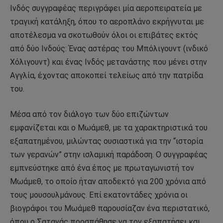
Ινδός συγγραφέας περιγράφει μία αεροπειρατεία με
τραγική κατάληξη, όπου το αεροπλάνο εκρήγνυται με
αποτέλεσμα να σκοτωθούν όλοι οι επιβάτες εκτός
από δύο Ινδούς: Ένας αστέρας του Μπόλιγουντ (ινδικό
Χόλιγουντ) και ένας Ινδός μετανάστης που μένει στην
Αγγλία, έχοντας αποκοπεί τελείως από την πατρίδα
του.
Μέσα από τον διάλογο των δύο επιζώντων
εμφανίζεται και ο Μωάμεθ, με τα χαρακτηριστικά του
εξαπατημένου, μιλώντας ουσιαστικά για την “ιστορία
των γερανών” στην ισλαμική παράδοση. Ο συγγραφέας
εμπνεύστηκε από ένα έπος με πρωταγωνιστή τον
Μωάμεθ, το οποίο ήταν αποδεκτό για 200 χρόνια από
τους μουσουλμάνους. Επί εκατοντάδες χρόνια οι
βιογράφοι του Μωάμεθ παρουσίαζαν ένα περιστατικό,
όπου ο Σατανάς προσπάθησε να τον εξαπατήσει και