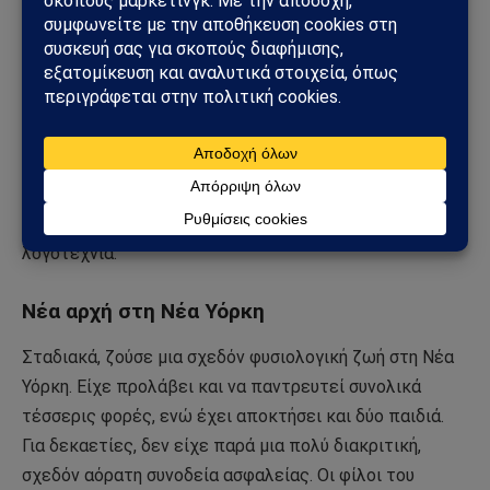
παίξω μπάλα με τον γιο μου στο πάρκο. Η συνηθισμένη,
κοινότοπη ζωή είναι για μένα ένα ανέφικτο όνειρο»,
έγραφε και δεν έκρυψε ότι η μοναξιά του κορυφώθηκε
μετά τη ρήξη με τη γυναίκα του, την Αμερικανίδα
μυθιστοριογράφο Μαριάν Γουίγκινς. Παρά τις
περιπέτειές του, ο Ρουσντί δεν σταμάτησε να γράφει
και το 2007 χρίστηκε τιμητικά ιππότης από τη
βασίλισσα της Αγγλίας για την προσφορά του στη
λογοτεχνία.
Νέα αρχή στη Νέα Υόρκη
Σταδιακά, ζούσε μια σχεδόν φυσιολογική ζωή στη Νέα
Υόρκη. Είχε προλάβει και να παντρευτεί συνολικά
τέσσερις φορές, ενώ έχει αποκτήσει και δύο παιδιά.
Για δεκαετίες, δεν είχε παρά μια πολύ διακριτική,
σχεδόν αόρατη συνοδεία ασφαλείας. Οι φίλοι του