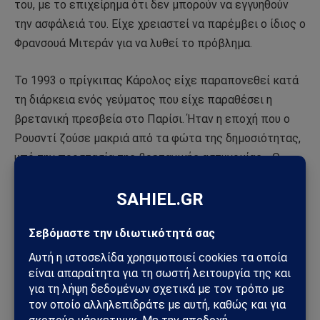
του, με το επιχείρημα ότι δεν μπορούν να εγγυηθούν
την ασφάλειά του. Είχε χρειαστεί να παρέμβει ο ίδιος ο
Φρανσουά Μιτεράν για να λυθεί το πρόβλημα.
Το 1993 ο πρίγκιπας Κάρολος είχε παραπονεθεί κατά
τη διάρκεια ενός γεύματος που είχε παραθέσει η
βρετανική πρεσβεία στο Παρίσι. Ήταν η εποχή που ο
Ρουσντί ζούσε μακριά από τα φώτα της δημοσιότητας,
υπό την προστασία της βρετανικής αστυνομίας. «Ο
Σαλμάν δεν είναι καλός συγγραφέας», είπε,
προσθέτοντας ότι «η προστασία του κοστίζει στο
στέμμα της Αγγλίας». Τότε ένας φίλος του Σαλμάν είχε
σπεύσει να σχολιάσει καυστικά. «Θα υπέθετα ότι
κοστίζει πολύ περισσότερο η προστασία του Πρίγκιπα
της Ουαλίας, ο οποίος, από όσο γνωρίζω, δεν έχει
παρουσιάσει κάτι ενδιαφέρον».
«Είμαι φιμωμένος και φυλακισμένος. Θα ήθελα να