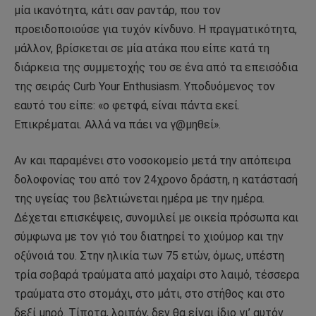
μία ικανότητα, κάτι σαν ραντάρ, που τον
προειδοποιούσε για τυχόν κίνδυνο. Η πραγματικότητα,
μάλλον, βρίσκεται σε μία ατάκα που είπε κατά τη
διάρκεια της συμμετοχής του σε ένα από τα επεισόδια
της σειράς Curb Your Enthusiasm. Υποδυόμενος τον
εαυτό του είπε: «ο φετφά, είναι πάντα εκεί.
Επικρέμαται. Αλλά να πάει να γ@μηθεί».
Αν και παραμένει στο νοσοκομείο μετά την απόπειρα
δολοφονίας του από τον 24χρονο δράστη, η κατάστασή
της υγείας του βελτιώνεται ημέρα με την ημέρα.
Δέχεται επισκέψεις, συνομιλεί με οικεία πρόσωπα και
σύμφωνα με τον γιό του διατηρεί το χιούμορ και την
οξύνοιά του. Στην ηλικία των 75 ετών, όμως, υπέστη
τρία σοβαρά τραύματα από μαχαίρι στο λαιμό, τέσσερα
τραύματα στο στομάχι, στο μάτι, στο στήθος και στο
δεξί μηρό. Τίποτα, λοιπόν, δεν θα είναι ίδιο γι’ αυτόν