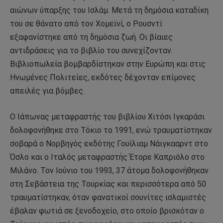
αιώνων ύπαρξης του Ισλάμ. Μετά τη δημόσια καταδίκη
του σε θάνατο από τον Χομεϊνί, ο Ρουσντί
εξαφανίστηκε από τη δημόσια ζωή. Οι βίαιες
αντιδράσεις για το βιβλίο του συνεχίζονταν.
Βιβλιοπωλεία βομβαρδίστηκαν στην Ευρώπη και στις
Ηνωμένες Πολιτείες, εκδότες δέχονταν επίμονες
απειλές για βόμβες.
Ο Ιάπωνας μεταφραστής του βιβλίου Χιτόσι Ιγκαράσι
δολοφονήθηκε στο Τόκιο το 1991, ενώ τραυματίστηκαν
σοβαρά ο Νορβηγός εκδότης Γουίλιαμ Νάιγκααρντ στο
Όσλο και ο Ιταλός μεταφραστής Έτορε Καπριόλο στο
Μιλάνο. Τον Ιούνιο του 1993, 37 άτομα δολοφονήθηκαν
στη Σεβάστεια της Τουρκίας και περισσότερα από 50
τραυματίστηκαν, όταν φανατικοί σουνίτες ισλαμιστές
έβαλαν φωτιά σε ξενοδοχείο, στο οποίο βρισκόταν ο