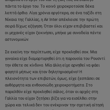
πάντα το έργο του. Το κοινό χειροκροτούσε δέκα
λεπτά όρθιο. Λίγα χρόνια αργότερα, σε ένα ταξίδι στη
Νίκαια της Γαλλίας, η Air Inter απέκλεισε την πρώτη
σειρά δίχως εξήγηση. Όταν όλοι είχαν επιβιβαστεί και
οι μηχανές είχαν ξεκινήσει, μπήκε με συνοδεία πέντε
αστυνομικών.
Σε εκείνη την περίπτωση, είχε προκληθεί σοκ. Μια
γυναίκα είχε διαμαρτυρηθεί ότι η παρουσία του Ρουσντί
την έθετε σε κίνδυνο. Μία άλλη είχε αρνηθεί να φάει
φαγητό μήπως και ήταν δηλητηριασμένο! Η
πλειονότητα των επιβατών, όμως, είχε ξεσπάσει σε
αυθόρμητα και ενθουσιώδη χειροκροτήματα. Στο
παρελθόν είχε προκληθεί σάλος, όταν οι αρχές στη
Γαλλία του είχαν ζητήσει βίζα για να εισέλθει στην
χώρα και τελικά δεν του ενέκριναν την σχετική αίτησή