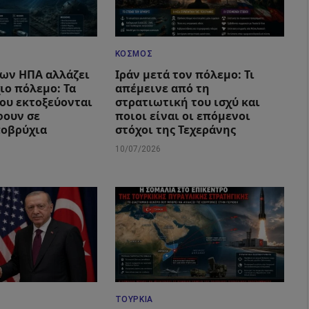
ΚΌΣΜΟΣ
των ΗΠΑ αλλάζει
Ιράν μετά τον πόλεμο: Τι
ιο πόλεμο: Τα
απέμεινε από τη
που εκτοξεύονται
στρατιωτική του ισχύ και
φουν σε
ποιοι είναι οι επόμενοι
ποβρύχια
στόχοι της Τεχεράνης
10/07/2026
ΤΟΥΡΚΊΑ