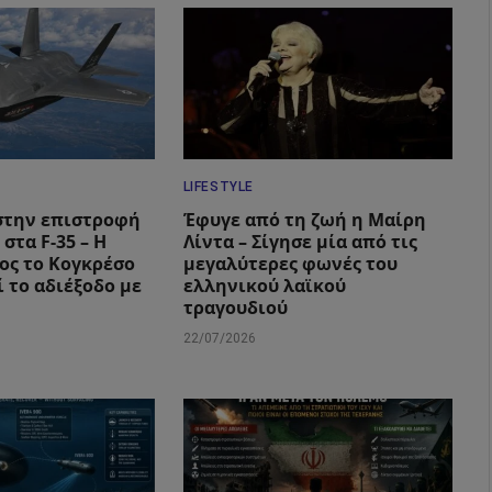
LIFESTYLE
στην επιστροφή
Έφυγε από τη ζωή η Μαίρη
 στα F-35 – Η
Λίντα – Σίγησε μία από τις
ος το Κογκρέσο
μεγαλύτερες φωνές του
 το αδιέξοδο με
ελληνικού λαϊκού
τραγουδιού
22/07/2026