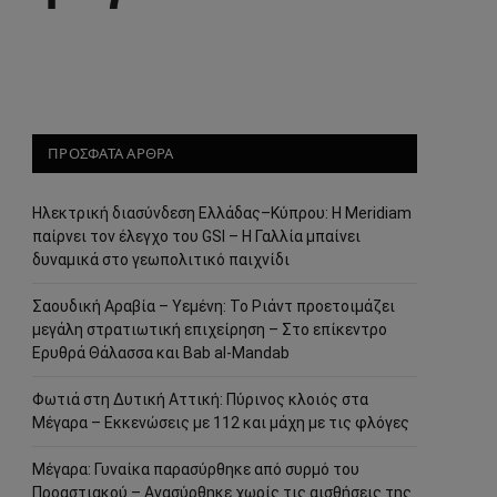
ΠΡΟΣΦΑΤΑ ΑΡΘΡΑ
Ηλεκτρική διασύνδεση Ελλάδας–Κύπρου: Η Meridiam
παίρνει τον έλεγχο του GSI – Η Γαλλία μπαίνει
δυναμικά στο γεωπολιτικό παιχνίδι
Σαουδική Αραβία – Υεμένη: Το Ριάντ προετοιμάζει
μεγάλη στρατιωτική επιχείρηση – Στο επίκεντρο
Ερυθρά Θάλασσα και Bab al-Mandab
Φωτιά στη Δυτική Αττική: Πύρινος κλοιός στα
Μέγαρα – Εκκενώσεις με 112 και μάχη με τις φλόγες
Μέγαρα: Γυναίκα παρασύρθηκε από συρμό του
Προαστιακού – Ανασύρθηκε χωρίς τις αισθήσεις της