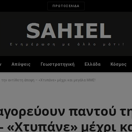
ΠΡΩΤΟΣΕΛΙΔΑ
ν
Απόψεις
Γεωστρατηγική
Ελλάδα
Κόσμος
την αντίθετη άποψη – «Χτυπάνε» μέχρι και μεγάλα ΜΜΕ!
αγορεύουν παντού τ
– «Χτυπάνε» μέχρι κ