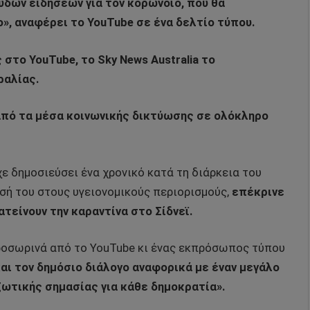
δών ειδήσεων για τον κορωνοϊό, που θα
», αναφέρει το YouTube σε ένα δελτίο τύπου.
στο YouTube, το Sky News Australia το
ραλίας.
από τα μέσα κοινωνικής δικτύωσης σε ολόκληρο
χε δημοσιεύσει ένα χρονικό κατά τη διάρκεια του
εσή του στους υγειονομικούς περιορισμούς,
επέκρινε
είνουν την καραντίνα στο Σίδνεϊ.
ροσωρινά από το YouTube κι ένας εκπρόσωπος τύπου
και τον δημόσιο διάλογο αναφορικά με έναν μεγάλο
ζωτικής σημασίας για κάθε δημοκρατία».