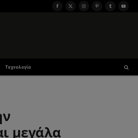
Facebook
X
Instagram
Pinterest
Tumblr
YouTu
(Twitter)
Τεχνολογία
ην
αι μεγάλα