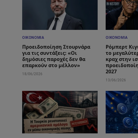
ΟΙΚΟΝΟΜΊΑ
ΟΙΚΟΝΟΜΊΑ
Προειδοποίηση Στουρνάρα
Ρόμπερτ Κιγ
για τις συντάξεις: «Οι
το μεγαλύτε
δημόσιες παροχές δεν θα
κραχ στην ισ
επαρκούν στο μέλλον»
προειδοποίη
2027
18/06/2026
13/06/2026