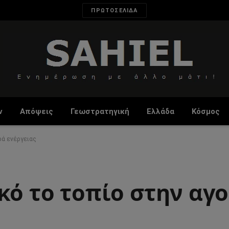
ΠΡΩΤΟΣΕΛΙΔΑ
ν
Απόψεις
Γεωστρατηγική
Ελλάδα
Κόσμος
ρά ενέργειας
κό το τοπίο στην αγ