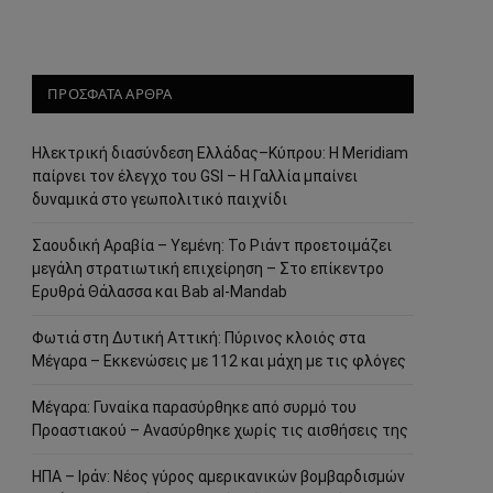
ΠΡΟΣΦΑΤΑ ΑΡΘΡΑ
Ηλεκτρική διασύνδεση Ελλάδας–Κύπρου: Η Meridiam
παίρνει τον έλεγχο του GSI – Η Γαλλία μπαίνει
δυναμικά στο γεωπολιτικό παιχνίδι
Σαουδική Αραβία – Υεμένη: Το Ριάντ προετοιμάζει
μεγάλη στρατιωτική επιχείρηση – Στο επίκεντρο
Ερυθρά Θάλασσα και Bab al-Mandab
Φωτιά στη Δυτική Αττική: Πύρινος κλοιός στα
Μέγαρα – Εκκενώσεις με 112 και μάχη με τις φλόγες
Μέγαρα: Γυναίκα παρασύρθηκε από συρμό του
Προαστιακού – Ανασύρθηκε χωρίς τις αισθήσεις της
ΗΠΑ – Ιράν: Νέος γύρος αμερικανικών βομβαρδισμών