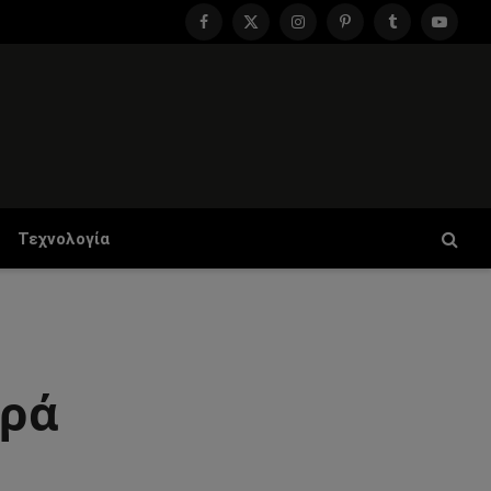
Facebook
X
Instagram
Pinterest
Tumblr
YouTu
(Twitter)
Τεχνολογία
ορά