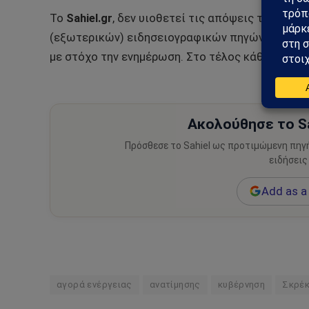
Το
Sahiel.gr
, δεν υιοθετεί τις απόψεις των αρθ
(εξωτερικών) ειδησειογραφικών πηγών μέσω αν
με στόχο την ενημέρωση. Στο τέλος κάθε τέτοιο
Ακολούθησε το Sa
Πρόσθεσε το Sahiel ως προτιμώμενη πηγ
ειδήσεις
Add as a 
αγορά ενέργειας
ανατίμησης
κυβέρνηση
Σκρέ