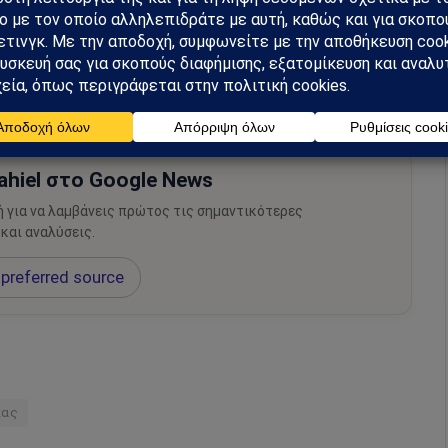
ρογράφων, επίσης περιλαμβάνει άρθρα άλλων
αδημοσίευσης και άρθρα από τους αναγνώστες του
υ άρθρου αναγράφεται ευκρινώς η πηγή του.
hiel στο Google News
ή για να λαμβάνεις πρώτος τις σημαντικότερες
 και αναλύσεις.
preferred source
κας