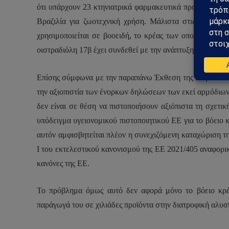
ότι υπάρχουν 23 κτηνιατρικά φαρμακευτικά προϊόντα που 
Βραζιλία για ζωοτεχνική χρήση. Μάλιστα στις ετικέτες
χρησιμοποιείται σε βοοειδή, το κρέας των οποίων προορ
οιστραδιόλη 17β
έχει συνδεθεί με την ανάπτυξη και την 
Επίσης σύμφωνα με την παραπάνω Έκθεση της Κομισιόν ο
την αξιοπιστία των ένορκων δηλώσεων των εκεί αρμόδιων
δεν είναι σε θέση να πιστοποιήσουν αξιόπιστα τη σχετικ
υπόδειγμα υγειονομικού πιστοποιητικού ΕΕ για το βόειο 
αυτόν αμφισβητείται πλέον η συνεχιζόμενη καταχώριση 
Ι του εκτελεστικού κανονισμού της ΕΕ 2021/405 αναφορικ
κανόνες της ΕΕ.
Το πρόβλημα όμως αυτό δεν αφορά μόνο το βόειο κρέα
παράγωγά του σε χιλιάδες προϊόντα στην διατροφική αλυσ