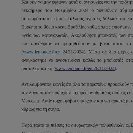
Και σαν να μην έφταναν αυτά οι ανησυχίες για την ποιότη
δεκαήμερο του Νοεμβρίου 2024 ο διευθύνων σύμβου
συμπαράστασης στους Γάλλους αγρότες δήλωσε ότι θα
Ευρώπη το βόειο κρέας Βραζιλίας καθώς όπως επισήμανε α
υγεία των καταναλωτών. Ακολούθησε μποϊκοτάζ των εται
που αρνήθηκαν να προμηθεύσουν με βόειο κρέας τ
(
www
.
lemonde
.
fr
/
en
24/11/2024). Μέσα σε δυο μέρες ο
αναγκάστηκε να ανασκευάσει καθώς το μποϊκοτάζ στα 
αποτελεσματικό (
www.lemonde.fr/en 26/11/2024
).
Αντιλαμβάνεται κανείς ότι όλα τα παραπάνω προκαλούν π
τον λόγο αυτόν υπάρχουν ισχυρές αντιδράσεις από τις ε
Mercosur
. Αντίστοιχοι φόβοι υπάρχουν και για αρκετά μ
κυρίως για τη σόγια.
Παρά ταύτα οι πιέσεις των ευρωπαϊκών πολυεθνικών ομί