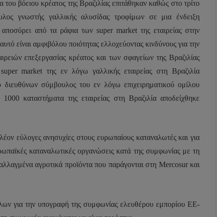
τα του βόειου κρέατος της Βραζιλίας επιτάθηκαν καθώς στο τρίτο
λος γνωστής γαλλικής αλυσίδας τροφίμων σε μια ένδειξη
 αποσύρει από τα ράφια των
super
market
της εταιρείας στην
υτό είναι αμφιβόλου ποιότητας ελλοχεύοντας κινδύνους για την
ρειών επεξεργασίας κρέατος και των σφαγείων της Βραζιλίας
α
super
market
της εν λόγω γαλλικής εταιρείας στη Βραζιλία
 διευθύνων σύμβουλος του εν λόγω επιχειρηματικού ομίλου
1000 καταστήματα της εταιρείας στη Βραζιλία αποδείχθηκε
λέον εύλογες ανησυχίες στους ευρωπαίους καταναλωτές και για
υρωπαϊκές καταναλωτικές οργανώσεις κατά της συμφωνίας με τη
εταλλαγμένα αγροτικά προϊόντα που παράγονται στη
Mercosur
και
λων για την υπογραφή της συμφωνίας ελευθέρου εμπορίου ΕΕ-