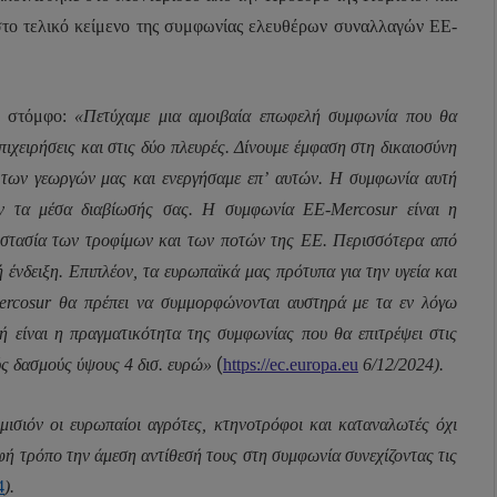
στο τελικό κείμενο της συμφωνίας ελευθέρων συναλλαγών ΕΕ-
ε στόμφο:
«Πετύχαμε μια αμοιβαία επωφελή συμφωνία που θα
πιχειρήσεις και στις δύο πλευρές. Δίνουμε έμφαση στη δικαιοσύνη
ς των γεωργών μας και ενεργήσαμε επ’ αυτών. Η συμφωνία αυτή
υν τα μέσα διαβίωσής σας. Η συμφωνία ΕΕ-Mercosur είναι η
προστασία των τροφίμων και των ποτών της ΕΕ. Περισσότερα από
ένδειξη. Επιπλέον, τα ευρωπαϊκά μας πρότυπα για την υγεία και
ercosur θα πρέπει να συμμορφώνονται αυστηρά με τα εν λόγω
 είναι η πραγματικότητα της συμφωνίας που θα επιτρέψει στις
(
ύς δασμούς ύψους 4 δισ. ευρώ»
https://ec.europa.eu
6/12/2024).
ισιόν οι ευρωπαίοι αγρότες, κτηνοτρόφοι και καταναλωτές όχι
φή τρόπο την άμεση αντίθεσή τους στη συμφωνία συνεχίζοντας τις
4
).