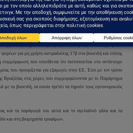
περιέχουν οιστραδιόλη 17β και τα οποία είναι εγκεκριμένα στη
 τους δεν υπάρχει καμία ένδειξη ότι το προϊόν δεν πρέπει να
ίζεται για την αγορά της ΕΕ. Θα πρέπει να σημειωθεί δε ότι η
εξέλιξη διαφόρων τύπων καρκίνων.
ι αρμόδιες υπηρεσίες της Βραζιλίας δεν μπορούν να εγγυηθούν
 φορέων για μη χρήση οιστραδιόλης 17β στα βοοειδή και επίσης
ή συμμόρφωση που υποτίθεται ότι πιστοποιείται στο αντίστοιχο
κρέας που προορίζεται για εξαγωγές στην ΕΕ. Έτσι με τον τρόπο
της Βραζιλίας στις χώρες που συμμορφώνονται με το Παράρτημα
ά με τα βοοειδή, τα οποία πρέπει να τηρούν τους υγειονομικούς
ς και τα παράγωγά του αλλά και το αγελαδινό γάλα και τα
ίδα και στη βιομηχανία τροφίμων.