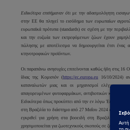
Ειδικότερα επισήμαναν ότι
με την αδασμολόγητη εισαγω
στην ΕΕ θα πληγεί το εισόδημα των ευρωπαίων αγροτ
ευρωπαϊκά πρότυπα (
standards
) σε σχέση με την περιβαλ
και την ευζωία των εκτρεφόμενων ζώων έχουν χαμηλό
πώλησης με αποτέλεσμα να δημιουργείται έτσι ένας 
κτηνοτροφικών προϊόντων.
Οι παραπάνω ανησυχίες επιτείνονται καθώς ήδη στις 16 
ίδιας της Κομισιόν (
https://ec.europa.eu
16/10/2024) αν
καταναλωτών μιας και οι μηχανισμοί ελέγχου και
απαγορευμένων φυτοφαρμάκων, αντιβιοτικών και ορμονώ
Ειδικότερα όπως προκύπτει από την εν λόγω Έκθεση της 
στη Βραζιλία το διάστημα από 27 Μαΐου 2024 έως 14 Ιου
εγκριθεί για χρήση στα βοοειδή στη Βραζιλία, περιλ
χρησιμοποιείται για ζωοτεχνικούς σκοπούς σε ζώα από τα 