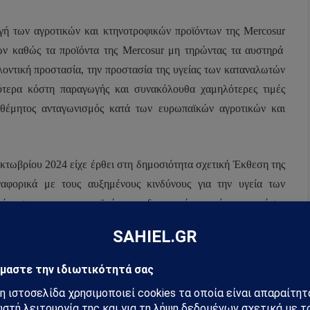
γή των αγροτικών και κτηνοτροφικών προϊόντων της
Mercosur
ών καθώς τα προϊόντα της
Mercosur
μη τηρώντας τα αυστηρά
λοντική προστασία, την προστασία της υγείας των καταναλωτών
τερα κόστη παραγωγής και συνακόλουθα χαμηλότερες τιμές
αθέμητος ανταγωνισμός κατά των ευρωπαϊκών αγροτικών και
Οκτωβρίου 2024 είχε έρθει στη δημοσιότητα σχετική Έκθεση της
αφορικά με τους αυξημένους κινδύνους για την υγεία των
 τήρησης των ευρωπαϊκών προδιαγραφών κατά της χρήσης
ν που λειτουργούν στις χώρες της
Mercosur
δεν είναι επαρκείς.
Κομισιόν (
DG(SANTE) 2024-8087)
μετά από έρευνα που έγινε
νίου 2024 διαπιστώθηκε
ότι ο
κατάλογος των ορμονών που έχει
αμβάνει οιστραδιόλη 17β, η οποία απαγορεύεται στην ΕΕ να
οποία παράγονται τρόφιμα. Επιπλέον στην ίδια Έκθεση τονίζεται