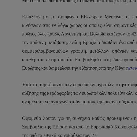
Mercosur
απέδωσαν καθώς τα οικονομικά τους οφέλη από τ
Επιπλέον με τη συμφωνία ΕΕ-χωρών
Mercosur
οι ευρ
κινήσεων στις εν λόγω χώρες οι οποίες είναι σημαντικές
πρώτες ύλες καθώς Αργεντινή και Βολιβία κατέχουν το 4
την πράσινη μετάβαση, ενώ η
Βραζιλία διαθέτει ένα απ
συμπεριλαμβανομένων γραφίτη, μετάλλων σπάνιων γα
αποθέματα εκτιμάται ότι θα βοηθήσει στη διαφοροπ
Ευρώπης και θα μειώσει την εξάρτηση από την Κίνα (
www.
Έτσι τα συμφέροντα των ευρωπαίων αγροτών, κτηνοτρόφω
αύξησης της κερδοφορίας των ευρωπαϊκών πολυεθνικών και
αναμένεται να ανταγωνιστούν με τους αμερικανικούς και κ
Οψόμεθα λοιπόν για τη συνέχεια καθώς προκειμένου η 
Συμβούλιο της ΕΕ όσο και από το Ευρωπαϊκό Κοινοβούλιο
της από τα εθνικά κοινοβούλια των 27.