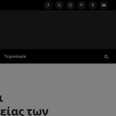
Facebook
X
Instagram
Pinterest
Tumblr
YouTu
(Twitter)
Τεχνολογία
ι
γείας των