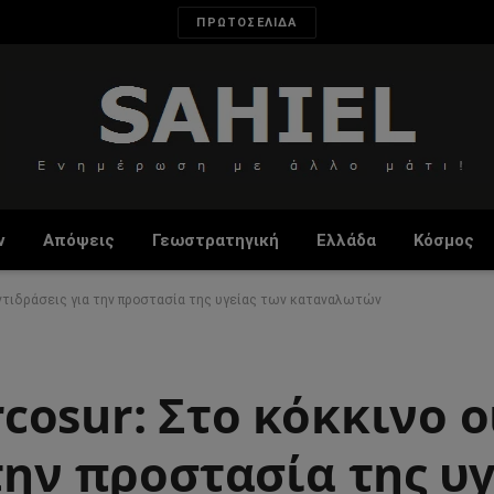
ΠΡΩΤΟΣΕΛΙΔΑ
ν
Απόψεις
Γεωστρατηγική
Ελλάδα
Κόσμος
αντιδράσεις για την προστασία της υγείας των καταναλωτών
osur: Στο κόκκινο ο
την προστασία της υ