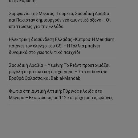
στην Ευρώπη
Συμφωνία της Μέκκας: Τουρκία, Σαουδική Αραβία
και Πακιστάν δημιουργούν νέο αμυντικό άξονα – Οι
επιπτώσεις για την Ελλάδα
Ηλεκτρική διασύνδεση Ελλάδας–Κύπρου: Η Meridiam
παίρνει τον έλεγχο του GSI – Η Γαλλία μπαίνει
δυναμικά στο γεωπολιτικό παιχνίδι
Σαουδική Αραβία – Υεμένη: Το Ριάντ προετοιμάζει
μεγάλη στρατιωτική επιχείρηση – Στο επίκεντρο
Ερυθρά Θάλασσα και Bab al-Mandab
Φωτιά στη Δυτική Αττική: Πύρινος κλοιός στα
Μέγαρα – Εκκενώσεις με 112 και μάχη με τις φλόγες