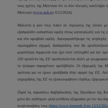
τους ηγέτες της
Mercosur
ότι οι δύο πλευρές κατέληξαν 
Mercosur
(
www.gub.uy
6/12/2024).
Μάλιστα η φον ντερ Λάιεν σε δηλώσεις της τόνισε μ
εξασφαλίσει ουσιαστικά οφέλη στους καταναλωτές και τις ε
και στα αμοιβαία οφέλη. Αφουγκραστήκαμε τις ανησυχίε
περιλαμβάνει ισχυρές διασφαλίσεις που θα προστατέψο
μεγαλύτερη συμφωνία που έχει ποτέ επιτευχθεί για την 
350 προϊόντα της ΕΕ προστατεύονται πλέον με γεωγραφική 
τα τρόφιμα παραμένουν αμετάβλητα. Οι εξαγωγείς της M
πρότυπα για να έχουν πρόσβαση στην αγορά της ΕΕ. Αυτή
επιχειρήσεις της ΕΕ να εξοικονομήσουν ετησίως εξαγωγικο
Παρά τις παραπάνω διαβεβαιώσεις της Προέδρου της Κομ
μόνο δεν πείστηκαν αλλά αντίθετα εξέφρασαν με τον πιο σα
κινητοποιήσεις τους (
https
://
www
.
lemonde
.
fr
/
en
12/12/202