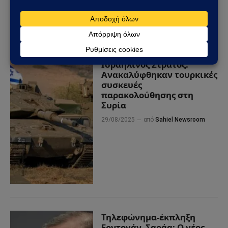
Ισραηλινός Στρατός:
Ανακαλύφθηκαν τουρκικές
συσκευές
παρακολούθησης στη
Συρία
29/08/2025
από
Sahiel Newsroom
Τηλεφώνημα-έκπληξη
Ερντογάν–Σαράα: Ο νέος