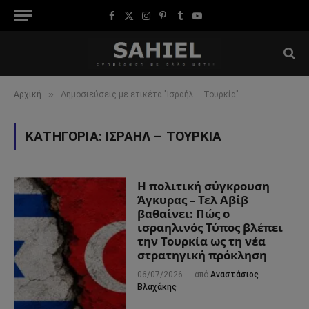
Facebook
X
Instagram
Pinterest
Tumblr
YouTube
(Twitter)
»
Αρχική
Δημοσιεύσεις με ετικέτα "Ισραήλ – Τουρκία"
ΚΑΤΗΓΟΡΊΑ:
ΙΣΡΑΉΛ – ΤΟΥΡΚΊΑ
Η πολιτική σύγκρουση
Άγκυρας – Τελ Αβίβ
βαθαίνει: Πώς ο
ισραηλινός Τύπος βλέπει
την Τουρκία ως τη νέα
στρατηγική πρόκληση
06/07/2026
από
Αναστάσιος
Βλαχάκης