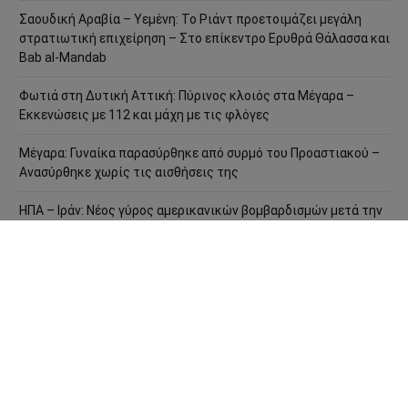
Σαουδική Αραβία – Υεμένη: Το Ριάντ προετοιμάζει μεγάλη
στρατιωτική επιχείρηση – Στο επίκεντρο Ερυθρά Θάλασσα και
Bab al-Mandab
Φωτιά στη Δυτική Αττική: Πύρινος κλοιός στα Μέγαρα –
Εκκενώσεις με 112 και μάχη με τις φλόγες
Μέγαρα: Γυναίκα παρασύρθηκε από συρμό του Προαστιακού –
Ανασύρθηκε χωρίς τις αισθήσεις της
ΗΠΑ – Ιράν: Νέος γύρος αμερικανικών βομβαρδισμών μετά την
ιρανική πυραυλική επίθεση – Η Μέση Ανατολή εισέρχεται σε
ακόμη πιο επικίνδυνη φάση
Ανάλυση Andrew Korybko: Τι οδηγεί την προγραμματισμένη
επαναστρατιωτικοποίηση της Γερμανίας ύψους 800
δισεκατομμυρίων ευρώ;
Ρωσία: Δορυφορικές εικόνες αποκαλύπτουν νέα οχυρωμένα
καταφύγια αεροσκαφών – Η Μόσχα προετοιμάζεται για
βαθύτερο πόλεμο φθοράς