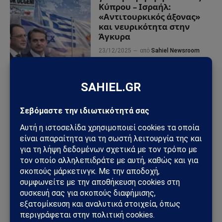
Κύπρου – Ισραήλ:
«Αντιτουρκικός άξονας»
και νευρικότητα στην
Άγκυρα
23/12/2025
από
Sahiel Newsroom
Νετανιάχου: «Τέλος η
ασυλία για τους αρχηγούς
της Χαμάς» – Έμμεσο
μήνυμα σε Ερντογάν και
Κατάρ
11/09/2025
από
Sahiel Newsroom