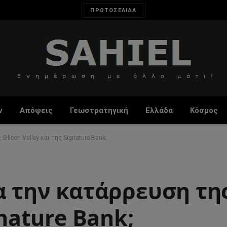
ΠΡΩΤΟΣΕΛΙΔΑ
ν
Απόψεις
Γεωστρατηγική
Ελλάδα
Κόσμος
ilicon Valley και της Signature Bank;
α την κατάρρευση της
gnature Bank;