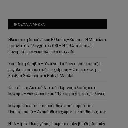
ΠΡΟΣΦΑΤΑ ΑΡΘΡΑ
Ηλεκτρική διασύνδεση Ελλάδας–Κύπρου: Η Meridiam
παίρνει τον έλεγχο του GSI – Η Γαλλία μπαίνει
δυναμικά στο γεωπολιτικό παιχνίδι
Σαουδική Αραβία – Υεμένη: Το Ριάντ προετοιμάζει
μεγάλη στρατιωτική επιχείρηση – Στο επίκεντρο
Ερυθρά Θάλασσα και Bab al-Mandab
Φωτιά στη Δυτική Αττική: Πύρινος κλοιός στα
Μέγαρα – Εκκενώσεις με 112 και μάχη με τις φλόγες
Μέγαρα: Γυναίκα παρασύρθηκε από συρμό του
Προαστιακού – Ανασύρθηκε χωρίς τις αισθήσεις της
ΗΠΑ – Ιράν: Νέος γύρος αμερικανικών βομβαρδισμών