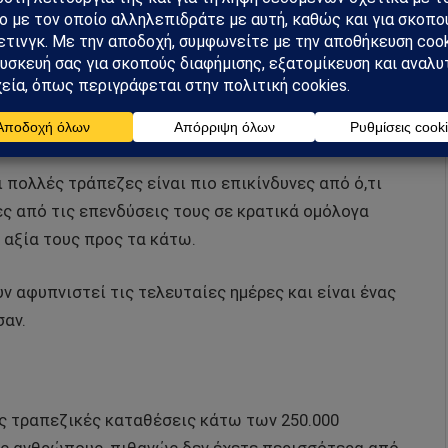
έμουν την έκθεσή τους σε πολλούς τομείς και έχουν
ση είναι ότι ο κίνδυνος για τον υπόλοιπο τραπεζικό
 πολλές τράπεζες είναι πιο επικίνδυνες από ό,τι
ες από τις επενδύσεις τους σε κρατικά ομόλογα
 αξία τους προς τα κάτω.
ν αφυπνιστεί τις τελευταίες ημέρες και είναι ένας
σαν.
ις τραπεζικές καταθέσεις κάτω των 250.000