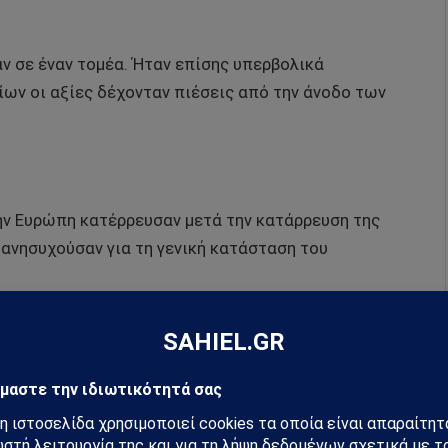
αν σε έναν τομέα. Ήταν επίσης υπερβολικά
ίων οι αξίες δέχονταν πιέσεις από την άνοδο των
την Ευρώπη κατέρρευσαν μετά την κατάρρευση της
ς ανησυχούσαν για τη γενική κατάσταση του
ίτερα, αν και ανέκαμψαν την Τρίτη. Το αρχικό
ναν τους πελάτες τους ότι είχαν πρόσβαση σε
ύν από σοκ.
 δύο τραπεζών είναι σημάδι προβλημάτων και σε