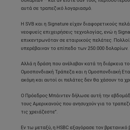
δολαρίων – και αν είστε σαν τους περισσότερο
αυτά σε τραπεζικό λογαριασμό.
Η SVB και η Signature είχαν διαφορετικούς πελ
νεοφυείς επιχειρήσεις τεχνολογίας, ενώ η Sign
επικεντρωνόταν σε εταιρικούς πελάτες. Πολλοί
υπερέβαιναν το επίπεδο των 250.000 δολαρίων.
Αλλά η δράση που ανέλαβαν κατά τη διάρκεια τ
Ομοσπονδιακή Τράπεζα και η Ομοσπονδιακή Ετα
ακόμη και αυτοί οι πελάτες δεν θα χάσουν τα χ
Ο Πρόεδρος Μπάιντεν δήλωσε αυτή την εβδομάδα
τους Αμερικανούς που ανησυχούν για το τραπεζι
τις χρειάζεστε”.
Εν τω μεταξύ, η HSBC εξαγόρασε τον βρετανικό 