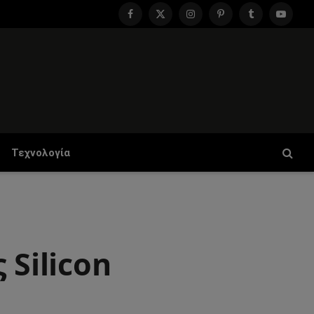
Facebook
X
Instagram
Pinterest
Tumblr
YouTu
(Twitter)
Τεχνολογία
 Silicon