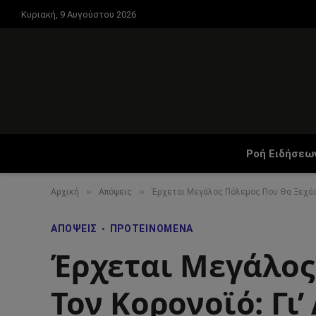
Κυριακή, 9 Αυγούστου 2026
Ροή Ειδήσεω
»
»
Αρχική
Απόψεις
Έρχεται Μεγάλος Πόλεμος Που Θα Ξεχάσο
ΑΠΌΨΕΙΣ
ΠΡΟΤΕΙΝΌΜΕΝΑ
Έρχεται Μεγάλος
Τον Κορονοϊό: Γι