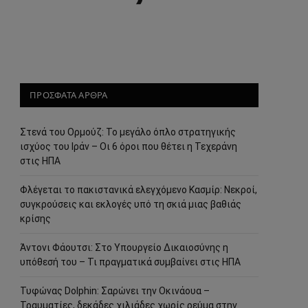
ΠΡΟΣΦΑΤΑ ΑΡΘΡΑ
Στενά του Ορμούζ: Το μεγάλο όπλο στρατηγικής
ισχύος του Ιράν – Οι 6 όροι που θέτει η Τεχεράνη
στις ΗΠΑ
Φλέγεται το πακιστανικά ελεγχόμενο Κασμίρ: Νεκροί,
συγκρούσεις και εκλογές υπό τη σκιά μιας βαθιάς
κρίσης
Άντονι Φάουτσι: Στο Υπουργείο Δικαιοσύνης η
υπόθεσή του – Τι πραγματικά συμβαίνει στις ΗΠΑ
Τυφώνας Dolphin: Σαρώνει την Οκινάουα –
Τραυματίες, δεκάδες χιλιάδες χωρίς ρεύμα στην