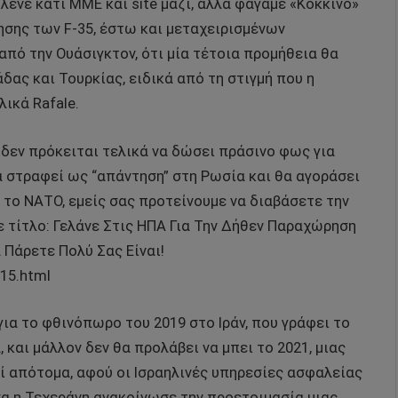
 λένε κάτι ΜΜΕ και site μαζί, αλλά φάγαμε «Κόκκινο»
ησης των F-35, έστω και μεταχειρισμένων
από την Ουάσιγκτον, ότι μία τέτοια προμήθεια θα
ας και Τουρκίας, ειδικά από τη στιγμή που η
λικά Rafale.
 δεν πρόκειται τελικά να δώσει πράσινο φως για
α στραφεί ως “απάντηση” στη Ρωσία και θα αγοράσει
ό το ΝΑΤΟ, εμείς σας προτείνουμε να διαβάσετε την
με τίτλο: Γελάνε Στις ΗΠΑ Για Την Δήθεν Παραχώρηση
 Πάρετε Πολύ Σας Είναι!
-15.html
για το φθινόπωρο του 2019 στο Ιράν, που γράφει το
, και μάλλον δεν θα προλάβει να μπει το 2021, μιας
ί απότομα, αφού οι Ισραηλινές υπηρεσίες ασφαλείας
α η Τεχεράνη ανακοίνωσε την προετοιμασία μιας