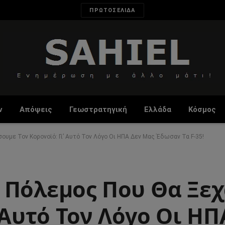
ΠΡΩΤΟΣΕΛΙΔΑ
ν
Απόψεις
Γεωστρατηγική
Ελλάδα
Κόσμος
υμε Τον Κορονοϊό: Γι’ Αυτό Τον Λόγο Οι ΗΠΑ Δεν Μας Έδωσαν Τα F-35!
 Πόλεμος Που Θα Ξε
’ Αυτό Τον Λόγο Οι Η