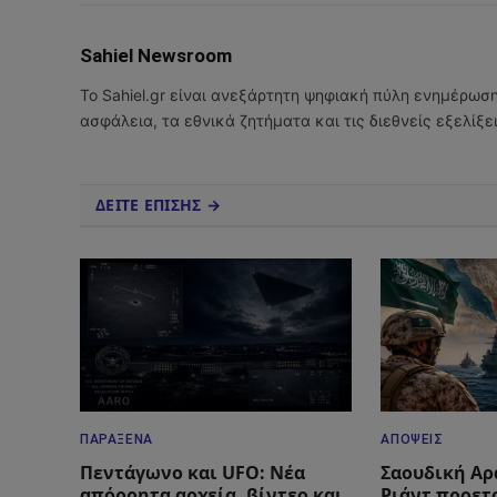
Sahiel Newsroom
Το Sahiel.gr είναι ανεξάρτητη ψηφιακή πύλη ενημέρωσ
ασφάλεια, τα εθνικά ζητήματα και τις διεθνείς εξελίξ
ΔΕΙΤΕ ΕΠΙΣΗΣ →
ΠΑΡΆΞΕΝΑ
ΑΠΌΨΕΙΣ
Πεντάγωνο και UFO: Νέα
Σαουδική Αρα
απόρρητα αρχεία, βίντεο και
Ριάντ προετ