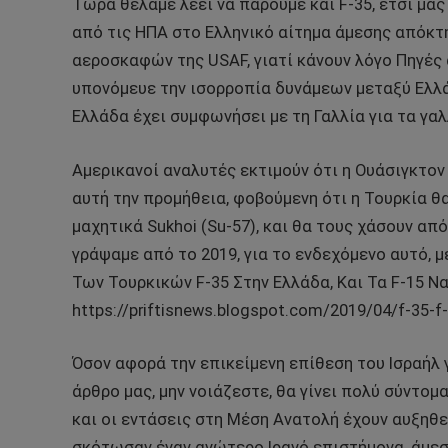
Τώρα θέλαμε λέει να πάρουμε και F-35, έτσι μας
από τις ΗΠΑ στο Ελληνικό αίτημα άμεσης απόκτ
αεροσκαφών της USAF, γιατί κάνουν λόγο Πηγές 
υπονόμευε την ισορροπία δυνάμεων μεταξύ Ελλάδ
Ελλάδα έχει συμφωνήσει με τη Γαλλία για τα γαλ
Αμερικανοί αναλυτές εκτιμούν ότι η Ουάσιγκτον
αυτή την προμήθεια, φοβούμενη ότι η Τουρκία θ
μαχητικά Sukhoi (Su-57), και θα τους χάσουν απ
γράψαμε από το 2019, για το ενδεχόμενο αυτό, 
Των Τουρκικών F-35 Στην Ελλάδα, Και Τα F-15 Να
https://priftisnews.blogspot.com/2019/04/f-35-f
Όσον αφορά την επικείμενη επίθεση του Ισραήλ 
άρθρο μας, μην νοιάζεστε, θα γίνει πολύ σύντομα
και οι εντάσεις στη Μέση Ανατολή έχουν αυξηθε
σκότωσαν έναν ανώτερο Ιρανό επιστήμονα, άμεσ