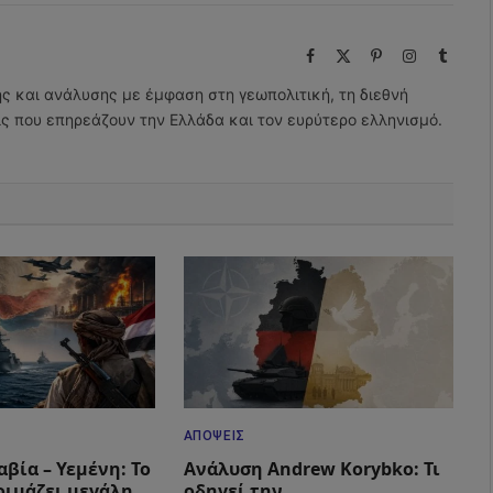
Facebook
X
Pinterest
Instagram
Tumbl
(Twitter)
ης και ανάλυσης με έμφαση στη γεωπολιτική, τη διεθνή
εις που επηρεάζουν την Ελλάδα και τον ευρύτερο ελληνισμό.
ΑΠΌΨΕΙΣ
βία – Υεμένη: Το
Ανάλυση Andrew Korybko: Τι
οιμάζει μεγάλη
οδηγεί την