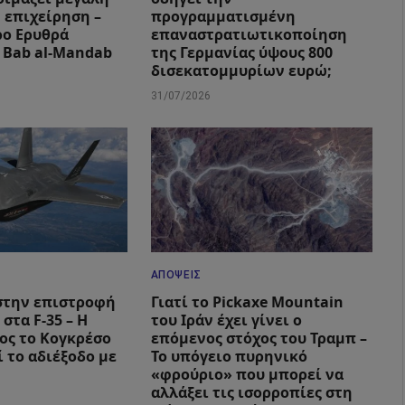
 επιχείρηση –
προγραμματισμένη
ρο Ερυθρά
επαναστρατιωτικοποίηση
 Bab al-Mandab
της Γερμανίας ύψους 800
δισεκατομμυρίων ευρώ;
31/07/2026
ΑΠΌΨΕΙΣ
στην επιστροφή
Γιατί το Pickaxe Mountain
 στα F-35 – Η
του Ιράν έχει γίνει ο
ος το Κογκρέσο
επόμενος στόχος του Τραμπ –
 το αδιέξοδο με
Το υπόγειο πυρηνικό
«φρούριο» που μπορεί να
αλλάξει τις ισορροπίες στη