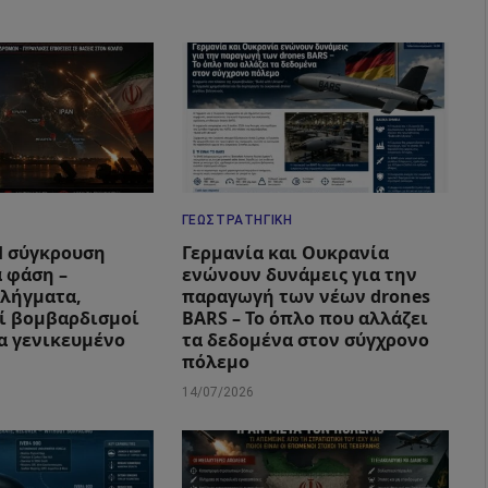
ΓΕΩΣΤΡΑΤΗΓΙΚΉ
 Η σύγκρουση
Γερμανία και Ουκρανία
α φάση –
ενώνουν δυνάμεις για την
λήγματα,
παραγωγή των νέων drones
ί βομβαρδισμοί
BARS – Το όπλο που αλλάζει
ια γενικευμένο
τα δεδομένα στον σύγχρονο
πόλεμο
14/07/2026