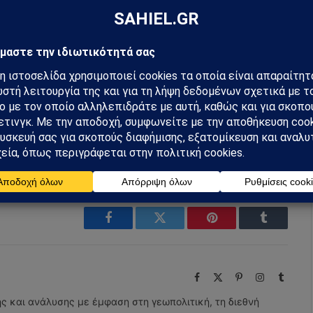
preferred source
m
Ακολουθήστε στο YouTube
Facebook
Twitter
Pinterest
Tumblr
Facebook
X
Pinterest
Instagram
Tumbl
(Twitter)
ης και ανάλυσης με έμφαση στη γεωπολιτική, τη διεθνή