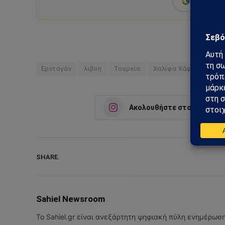
Add as a 
Ερντογάν
λιβυη
Τουρκία
Χαλίφα Χάφταρ
Ακολουθήστε στο Instagra
SHARE.
Sahiel Newsroom
Το Sahiel.gr είναι ανεξάρτητη ψηφιακή πύλη ενημέρωσ