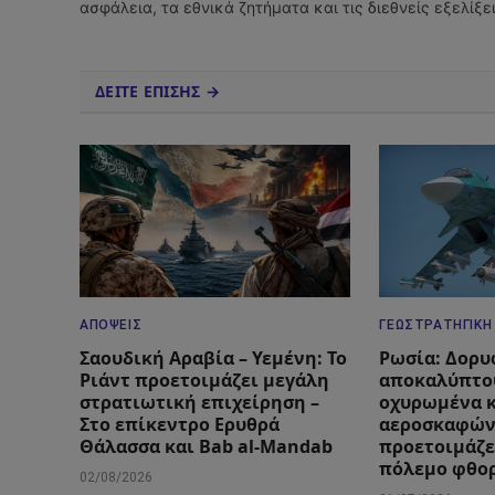
ασφάλεια, τα εθνικά ζητήματα και τις διεθνείς εξελίξ
ΔΕΙΤΕ ΕΠΙΣΗΣ →
ΑΠΌΨΕΙΣ
ΓΕΩΣΤΡΑΤΗΓΙΚΉ
Σαουδική Αραβία – Υεμένη: Το
Ρωσία: Δορυ
Ριάντ προετοιμάζει μεγάλη
αποκαλύπτο
στρατιωτική επιχείρηση –
οχυρωμένα 
Στο επίκεντρο Ερυθρά
αεροσκαφών
Θάλασσα και Bab al-Mandab
προετοιμάζε
πόλεμο φθο
02/08/2026