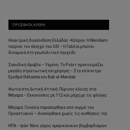
ΠΡΟΣΦΑΤΑ ΑΡΘΡΑ
Ηλεκτρική διασύνδεση Ελλάδας–Κύπρου: Η Meridiam
παίρνει τον έλεγχο του GSI – Η Γαλλία μπαίνει
δυναμικά στο γεωπολιτικό παιχνίδι
Σαουδική Αραβία – Υεμένη: Το Ριάντ προετοιμάζει
μεγάλη στρατιωτική επιχείρηση – Στο επίκεντρο
Ερυθρά Θάλασσα και Bab al-Mandab
Φωτιά στη Δυτική Αττική: Πύρινος κλοιός στα
Μέγαρα – Εκκενώσεις με 112 και μάχη με τις φλόγες
Μέγαρα: Γυναίκα παρασύρθηκε από συρμό του
Προαστιακού – Ανασύρθηκε χωρίς τις αισθήσεις της
ΗΠΑ – Ιράν: Νέος γύρος αμερικανικών βομβαρδισμών