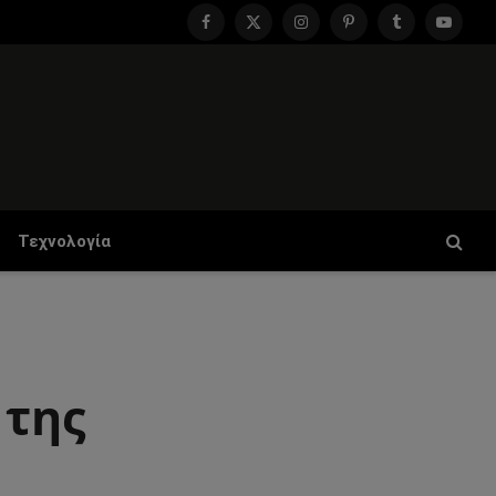
Facebook
X
Instagram
Pinterest
Tumblr
YouTu
(Twitter)
Τεχνολογία
 της