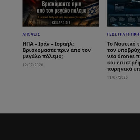
ΑΠΌΨΕΙΣ
ΓΕΩΣΤΡΑΤΗΓΙΚΉ
ΗΠΑ – Ιράν – Ισραήλ:
Το Ναυτικό 
Βρισκόμαστε πριν από τον
τον υποβρύχ
μεγάλο πόλεμο;
νέα drones 
και επιστρέ
12/07/2026
πυρηνικά υ
11/07/2026