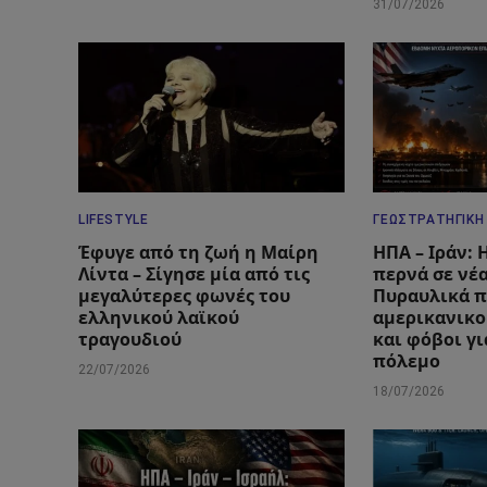
31/07/2026
LIFESTYLE
ΓΕΩΣΤΡΑΤΗΓΙΚΉ
Έφυγε από τη ζωή η Μαίρη
ΗΠΑ – Ιράν:
Λίντα – Σίγησε μία από τις
περνά σε νέ
μεγαλύτερες φωνές του
Πυραυλικά π
ελληνικού λαϊκού
αμερικανικο
τραγουδιού
και φόβοι γ
πόλεμο
22/07/2026
18/07/2026