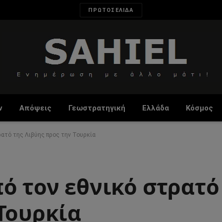
ΠΡΩΤΟΣΕΛΙΔΑ
ν
Απόψεις
Γεωστρατηγική
Ελλάδα
Κόσμος
ρατό της Λιβύης προς την Τουρκία
ό τον εθνικό στρατό
Τουρκία