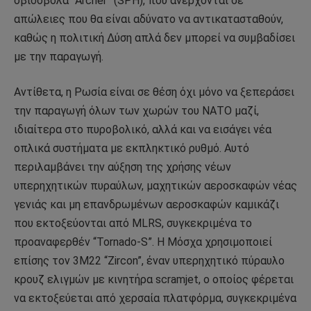
οβιδοβόλα “Archer” (SPH), που ανέρχονται σε
απώλειες που θα είναι αδύνατο να αντικατασταθούν,
καθώς η πολιτική Δύση απλά δεν μπορεί να συμβαδίσει
με την παραγωγή.
Αντίθετα, η Ρωσία είναι σε θέση όχι μόνο να ξεπεράσει
την παραγωγή όλων των χωρών του ΝΑΤΟ μαζί,
ιδιαίτερα στο πυροβολικό, αλλά και να εισάγει νέα
οπλικά συστήματα με εκπληκτικό ρυθμό. Αυτό
περιλαμβάνει την αύξηση της χρήσης νέων
υπερηχητικών πυραύλων, μαχητικών αεροσκαφών νέας
γενιάς και μη επανδρωμένων αεροσκαφών καμικάζι
που εκτοξεύονται από MLRS, συγκεκριμένα το
προαναφερθέν “Tornado-S”. Η Μόσχα χρησιμοποιεί
επίσης τον 3M22 “Zircon”, έναν υπερηχητικό πύραυλο
κρουζ ελιγμών με κινητήρα scramjet, ο οποίος φέρεται
να εκτοξεύεται από χερσαία πλατφόρμα, συγκεκριμένα