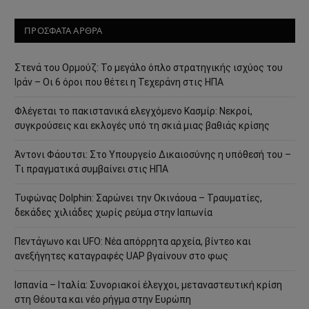
ΠΡΟΣΦΑΤΑ ΑΡΘΡΑ
Στενά του Ορμούζ: Το μεγάλο όπλο στρατηγικής ισχύος του
Ιράν – Οι 6 όροι που θέτει η Τεχεράνη στις ΗΠΑ
Φλέγεται το πακιστανικά ελεγχόμενο Κασμίρ: Νεκροί,
συγκρούσεις και εκλογές υπό τη σκιά μιας βαθιάς κρίσης
Άντονι Φάουτσι: Στο Υπουργείο Δικαιοσύνης η υπόθεσή του –
Τι πραγματικά συμβαίνει στις ΗΠΑ
Τυφώνας Dolphin: Σαρώνει την Οκινάουα – Τραυματίες,
δεκάδες χιλιάδες χωρίς ρεύμα στην Ιαπωνία
Πεντάγωνο και UFO: Νέα απόρρητα αρχεία, βίντεο και
ανεξήγητες καταγραφές UAP βγαίνουν στο φως
Ισπανία – Ιταλία: Συνοριακοί έλεγχοι, μεταναστευτική κρίση
στη Θέουτα και νέο ρήγμα στην Ευρώπη