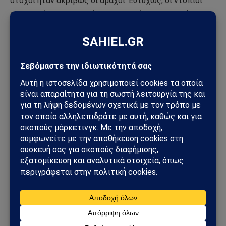
στόχοι ήταν ακριβώς οι άμαχοι. Ευτυχώς, οι ντόπιοι
απομακρύνθηκαν εγκαίρως, αποτρέποντας τυχόν
απώλειες μεταξύ των αμάχων. Η αυτοκτονική επίθεση
των δυνάμεων της νεοναζιστικής χούντας και του
προσωπικού του ΝΑΤΟ περιελάμβανε και μια εναέρια
εισβολή με δύο ελικόπτερα Mi-8. Έως και 30 άνδρες
προσγειώθηκαν σε απόσταση περίπου ενός
χιλιομέτρου από τα ρωσικά σύνορα και στη συνέχεια τα
διέσχισαν πεζή, για να τους “υποδεχτεί” ο ρωσικός
στρατός. Ακόμη χειρότερα, ενώ προσπαθούσαν να
διαφύγουν, έπεσαν σε ναρκοπέδιο, όπου
εξουδετερώθηκαν αμέσως. Τα πλάνα είναι αρκετά
φρικιαστικά, αλλά δείχνουν ότι το καθεστώς του
Κιέβου και οι εξτρεμιστές του ΝΑΤΟ είναι καλοί μόνο
όταν επιτίθενται σε άοπλους πολίτες. Ωστόσο, όταν
έχουν να κάνουν με έναν πραγματικό στρατό, οι
επιδόσεις τους πέφτουν σημαντικά.