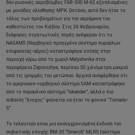
δύο ρωσικές αεροβόμβες FAB-500 M-62 εξοπλισμένες
με μονάδες ολίσθησης MPK. Ωστόσο, αυτό δεν ήταν το
τέλος των προβλημάτων για την αεράμυνα του
καθεστώτος του Κιέβου. Στις 26 Φεβρουαρίου,
διάφορες στρατιωτικές πηγές ανέφεραν ότι το
NASAMS (Νορβηγικό προηγμένο σύστημα πυραύλων
επιφανείας-αέρος) καταστράφηκε επίσης στην
περιοχή γύρω από το χωριό Malyshevka στην
περιφέρεια Zaporozhye, περίπου 50 χιλιόμετρα μακριά
από τις γραμμές του μετώπου. Αρχικά αναφέρθηκε ότι
το αμερικανο-νορβηγικό σύστημα SAM καταστράφηκε
από το πυραυλικό σύστημα “Iskander”, αλλά ο πιο
πιθανός “ένοχος” φαίνεται να ήταν το φονικό “Tornado-
S”.
Το τελευταίο είναι μια εκσυγχρονισμένη έκδοση του
σοβιετικής εποχής BM-30 “Smerch” MLRS (σύστημα