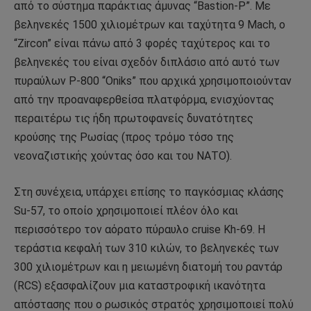
από το σύστημα παράκτιας άμυνας “Bastion-P”. Με
βεληνεκές 1500 χιλιομέτρων και ταχύτητα 9 Mach, ο
“Zircon” είναι πάνω από 3 φορές ταχύτερος και το
βεληνεκές του είναι σχεδόν διπλάσιο από αυτό των
πυραύλων P-800 “Oniks” που αρχικά χρησιμοποιούνταν
από την προαναφερθείσα πλατφόρμα, ενισχύοντας
περαιτέρω τις ήδη πρωτοφανείς δυνατότητες
κρούσης της Ρωσίας (προς τρόμο τόσο της
νεοναζιστικής χούντας όσο και του ΝΑΤΟ).
Στη συνέχεια, υπάρχει επίσης το παγκόσμιας κλάσης
Su-57, το οποίο χρησιμοποιεί πλέον όλο και
περισσότερο τον αόρατο πύραυλο cruise Kh-69. Η
τεράστια κεφαλή των 310 κιλών, το βεληνεκές των
300 χιλιομέτρων και η μειωμένη διατομή του ραντάρ
(RCS) εξασφαλίζουν μια καταστροφική ικανότητα
απόστασης που ο ρωσικός στρατός χρησιμοποιεί πολύ