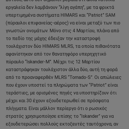
εργαλεία δεν λαμβάνουν “λίγη αγάπη”, με τα φρικτά
υπερτιμημένα συστήματα HIMARS και “Patriot” SAM
(πύραυλοι επιφανείας-αέρος) να είναι μεταξύ των πιο
γνωστών ονομάτων. Μόνο στις 4 Μαρτίου, πλάνα από
το πεδίο της μάχης έδειξαν την καταστροφή
τουλάχιστον δύο HIMARS MLRS, τα οποία πιθανότατα
αφανίστηκαν από τον θανατηφόρο υπερηχητικό
πύραυλο “Iskander-M”. Μέχρι τις 12 Μαρτίου
καταστράφηκαν τουλάχιστον άλλα δύο, αυτή τη φορά
από το προαναφερθέν MLRS “Tornado-S”. Οι απώλειες
που έχουν υποστεί τα πληρώματα των “Patriot” είναι
τεράστιες, με ορισμένες πηγές να υποστηρίζουν ότι
μέχρι και 30 έχουν εξουδετερωθεί σε πρόσφατα
πλήγματα. Είναι μάλλον περίεργο ότι ο ρωσικός
στρατός χρησιμοποίησε επίσης το “Iskander” για να
εξουδετερώσει πολλούς εκτοξευτές ταυτόχρονα, αν