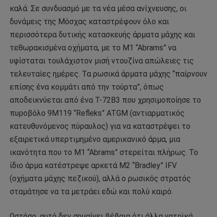
καλά. Σε συνδυασμό με τα νέα μέσα ανίχνευσης, οι
δυνάμεις της Μόσχας καταστρέφουν όλο και
περισσότερα δυτικής κατασκευής άρματα μάχης και
τεθωρακισμένα οχήματα, με το M1 “Abrams” να
υφίσταται τουλάχιστον μισή ντουζίνα απώλειες τις
τελευταίες ημέρες. Τα ρωσικά άρματα μάχης “παίρνουν
επίσης ένα κομμάτι από την τούρτα”, όπως
αποδεικνύεται από ένα T-72B3 που χρησιμοποίησε το
πυροβόλο 9M119 “Refleks” ATGM (αντιαρματικός
κατευθυνόμενος πύραυλος) για να καταστρέψει το
εξαιρετικά υπερτιμημένο αμερικανικό άρμα, μια
ικανότητα που το M1 “Abrams” στερείται πλήρως. Το
ίδιο άρμα κατέστρεψε αρκετά M2 “Bradley” IFV
(οχήματα μάχης πεζικού), αλλά ο ρωσικός στρατός
σταμάτησε να τα μετράει εδώ και πολύ καιρό.
Ωστόσο, αυτό δεν σημαίνει βέβαια ότι άλλα νατοϊκά