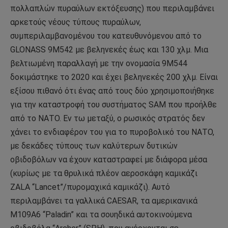
πολλαπλών πυραύλων εκτόξευσης) που περιλαμβάνει
αρκετούς νέους τύπους πυραύλων,
συμπεριλαμβανομένου του κατευθυνόμενου από το
GLONASS 9M542 με βεληνεκές έως και 130 χλμ. Μια
βελτιωμένη παραλλαγή με την ονομασία 9M544
δοκιμάστηκε το 2020 και έχει βεληνεκές 200 χλμ. Είναι
εξίσου πιθανό ότι ένας από τους δύο χρησιμοποιήθηκε
για την καταστροφή του συστήματος SAM που προήλθε
από το ΝΑΤΟ. Εν τω μεταξύ, ο ρωσικός στρατός δεν
χάνει το ενδιαφέρον του για το πυροβολικό του ΝΑΤΟ,
με δεκάδες τύπους των καλύτερων δυτικών
οβιδοβόλων να έχουν καταστραφεί με διάφορα μέσα
(κυρίως με τα θρυλικά πλέον αεροσκάφη καμικάζι
ZALA “Lancet”/πυρομαχικά καμικάζι). Αυτό
περιλαμβάνει τα γαλλικά CAESAR, τα αμερικανικά
M109A6 “Paladin” και τα σουηδικά αυτοκινούμενα