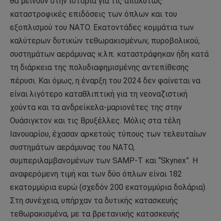
θα μείνουν στην ιστορία για τις απολύτως
καταστροφικές επιδόσεις των όπλων και του
εξοπλισμού του ΝΑΤΟ. Εκατοντάδες κομμάτια των
καλύτερων δυτικών τεθωρακισμένων, πυροβολικού,
συστημάτων αεράμυνας κ.λπ. καταστράφηκαν ήδη κατά
τη διάρκεια της πολυδιαφημισμένης αντεπίθεσης
πέρυσι. Και όμως, η έναρξη του 2024 δεν φαίνεται να
είναι λιγότερο καταθλιπτική για τη νεοναζιστική
χούντα και τα ανδρείκελα-μαριονέτες της στην
Ουάσιγκτον και τις Βρυξέλλες.
Μόλις στα τέλη
Ιανουαρίου, έχασαν αρκετούς τύπους των τελευταίων
συστημάτων αεράμυνας του ΝΑΤΟ,
συμπεριλαμβανομένων των SAMP-T και “Skynex”. Η
αναφερόμενη τιμή και των δύο όπλων είναι 182
εκατομμύρια ευρώ (σχεδόν 200 εκατομμύρια δολάρια).
Στη συνέχεια, υπήρχαν τα δυτικής κατασκευής
τεθωρακισμένα, με τα βρετανικής κατασκευής